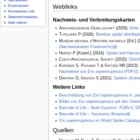
Spezialseiten
Weblinks
Druckversion
Permanenter Link
Seiten­­informationen
Nachweis- und Verbreitungskarten
Seite zitieren
Arachnologische Gesellschaft
(2020):
Atlas
Tutelaers P
(2026):
Benelux spider distribu
Muséum national d’Histoire naturelle
[Ed.] (
(Nachweiskarten Frankreichs)
.
Harvey P
[Koord.] (2014):
Spider and Harve
Czech Arachnological Society
(2015):
Distr
Koponen S, Pajunen T & Fritzén NR
(2013):
Nachweise von
Ero septemspinosa
(PDF)
Dimitrov D, Indzhov S
(2021):
Spiders (Arane
Weitere Links
Beschreibung von
Ero septemspinosa
in „ar
Bilder von
Ero septemspinosa
auf den Seite
Barcode of Life – Bold Systems: PUBLIC
Barcode of Life – Taxonomy Browser
Ero septemspinosa
im World Spider Catalog
Quellen