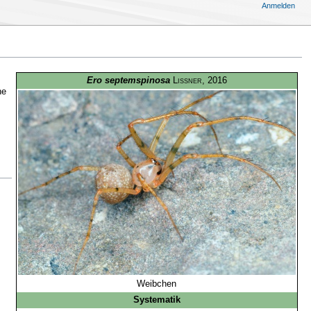
Anmelden
Ero septemspinosa
Lissner
, 2016
ne
Weibchen
Systematik