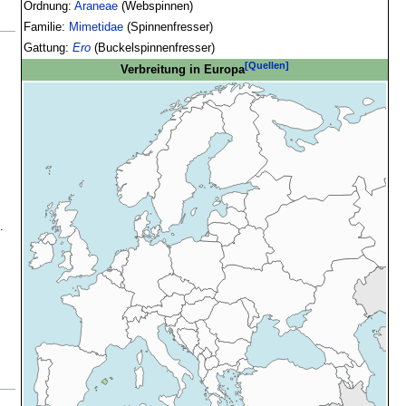
Ordnung:
Araneae
(Webspinnen)
Familie:
Mimetidae
(Spinnenfresser)
Gattung:
Ero
(Buckelspinnenfresser)
[Quellen]
Verbreitung in Europa
.