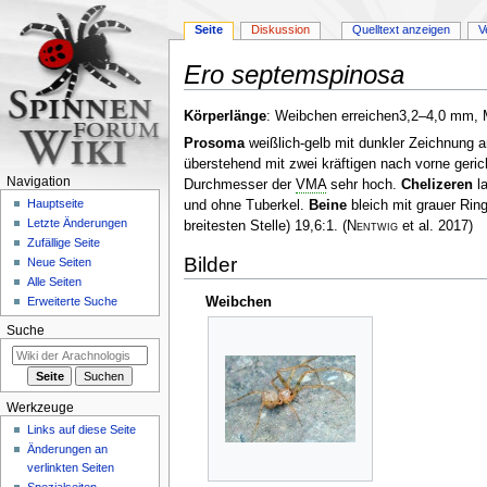
Seite
Diskussion
Quelltext anzeigen
V
Ero septemspinosa
Zur
Zur
Körperlänge
: Weibchen erreichen3,2–4,0 mm,
Navigation
Suche
Prosoma
weißlich-gelb mit dunkler Zeichnung a
springen
springen
überstehend mit zwei kräftigen nach vorne geri
Navigation
Durchmesser der
VMA
sehr hoch.
Chelizeren
la
Hauptseite
und ohne Tuberkel.
Beine
bleich mit grauer Ring
Letzte Änderungen
breitesten Stelle) 19,6:1.
(
Nentwig
et al. 2017)
Zufällige Seite
Bilder
Neue Seiten
Alle Seiten
Weibchen
Erweiterte Suche
Suche
Werkzeuge
Links auf diese Seite
Änderungen an
verlinkten Seiten