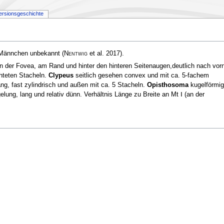
ersionsgeschichte
 Männchen unbekannt
(
Nentwig
et al. 2017)
.
n der Fovea, am Rand und hinter den hinteren Seitenaugen,deutlich nach vor
chteten Stacheln.
Clypeus
seitlich gesehen convex und mit ca. 5-fachem
ng, fast zylindrisch und außen mit ca. 5 Stacheln.
Opisthosoma
kugelförmig
elung, lang und relativ dünn. Verhältnis Länge zu Breite an Mt Ⅰ (an der