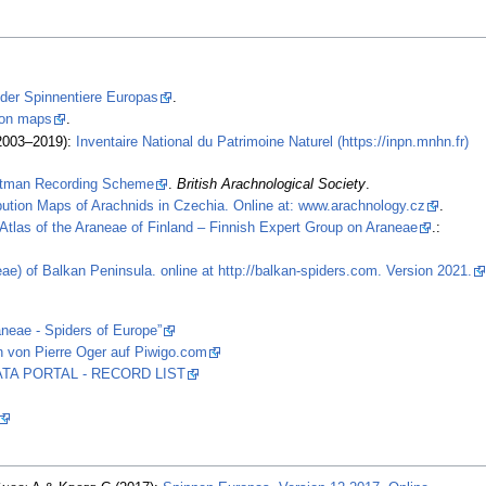
 der Spinnentiere Europas
.
tion maps
.
2003–2019):
Inventaire National du Patrimoine Naturel (https://inpn.mnhn.fr)
stman Recording Scheme
.
British Arachnological Society
.
ibution Maps of Arachnids in Czechia. Online at: www.arachnology.cz
.
Atlas of the Araneae of Finland – Finnish Expert Group on Araneae
.:
ae) of Balkan Peninsula. online at http://balkan-spiders.com. Version 2021.
aneae - Spiders of Europe”
n von Pierre Oger auf Piwigo.com
 DATA PORTAL - RECORD LIST