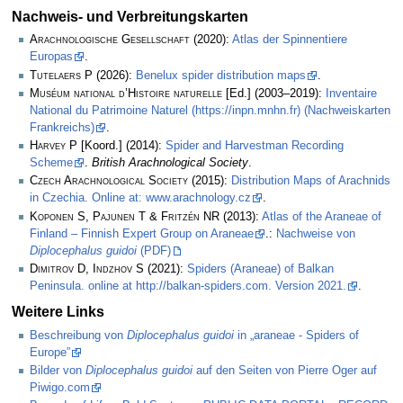
Nachweis- und Verbreitungskarten
Arachnologische Gesellschaft
(2020):
Atlas der Spinnentiere
Europas
.
Tutelaers P
(2026):
Benelux spider distribution maps
.
Muséum national d’Histoire naturelle
[Ed.] (2003–2019):
Inventaire
National du Patrimoine Naturel (https://inpn.mnhn.fr) (Nachweiskarten
Frankreichs)
.
Harvey P
[Koord.] (2014):
Spider and Harvestman Recording
Scheme
.
British Arachnological Society
.
Czech Arachnological Society
(2015):
Distribution Maps of Arachnids
in Czechia. Online at: www.arachnology.cz
.
Koponen S, Pajunen T & Fritzén NR
(2013):
Atlas of the Araneae of
Finland – Finnish Expert Group on Araneae
.:
Nachweise von
Diplocephalus guidoi
(PDF)
Dimitrov D, Indzhov S
(2021):
Spiders (Araneae) of Balkan
Peninsula. online at http://balkan-spiders.com. Version 2021.
.
Weitere Links
Beschreibung von
Diplocephalus guidoi
in „araneae - Spiders of
Europe”
Bilder von
Diplocephalus guidoi
auf den Seiten von Pierre Oger auf
Piwigo.com