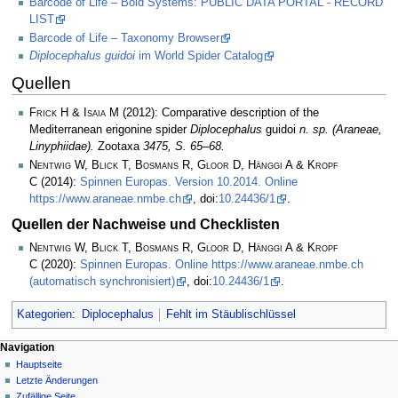
Barcode of Life – Bold Systems: PUBLIC DATA PORTAL - RECORD
LIST
Barcode of Life – Taxonomy Browser
Diplocephalus guidoi
im World Spider Catalog
Quellen
Frick H & Isaia M
(2012): Comparative description of the
Mediterranean erigonine spider
Diplocephalus
guidoi
n. sp. (Araneae,
Linyphiidae).
Zootaxa
3475, S. 65–68.
Nentwig W, Blick T, Bosmans R, Gloor D, Hänggi A & Kropf
C
(2014):
Spinnen Europas. Version 10.2014. Online
https://www.araneae.nmbe.ch
, doi:
10.24436/1
.
Quellen der Nachweise und Checklisten
Nentwig W, Blick T, Bosmans R, Gloor D, Hänggi A & Kropf
C
(2020):
Spinnen Europas. Online https://www.araneae.nmbe.ch
(automatisch synchronisiert)
, doi:
10.24436/1
.
Kategorien
:
Diplocephalus
Fehlt im Stäublischlüssel
Navigation
Hauptseite
Letzte Änderungen
Zufällige Seite