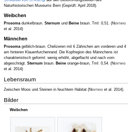
Naturhistorischen Museums Bern (Geprüft: April 2018).
Weibchen
Prosoma
dunkelbraun.
Sternum
und
Beine
braun. TmI: 0,51.
(
Nentwig
et al. 2014)
Männchen
Prosoma
gelblich-braun. Chelizeren mit 6 Zähnchen am vorderen und 4
am hinteren Klauenfurchenrand. Die Kopfregion des Männchens ist
charakteristisch geformt: wenig erhöht, abgeflacht und nach vorn
abgeschrägt.
Sternum
braun.
Beine
orange-braun, TmI: 0,54.
(
Nentwig
et al. 2014)
Lebensraum
Zwischen Moos und Steinen in feuchtem Habitat
(
Nentwig
et al. 2014)
.
Bilder
Weibchen