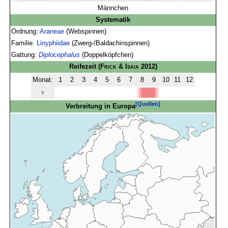
Männchen
Systematik
Ordnung:
Araneae
(Webspinnen)
Familie:
Linyphiidae
(Zwerg-/Baldachinspinnen)
Gattung:
Diplocephalus
(Doppelköpfchen)
Reifezeit
(
Frick & Isaia
2012)
Monat:
1
2
3
4
5
6
7
8
9
10
11
12
♀
[Quellen]
Verbreitung in Europa