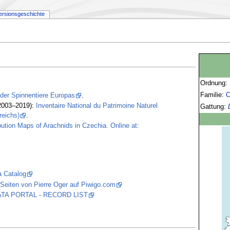
ersionsgeschichte
Ordnung:
Familie:
C
 der Spinnentiere Europas
.
2003–2019):
Inventaire National du Patrimoine Naturel
Gattung:
reichs)
.
bution Maps of Arachnids in Czechia. Online at:
a Catalog
Seiten von Pierre Oger auf Piwigo.com
 DATA PORTAL - RECORD LIST