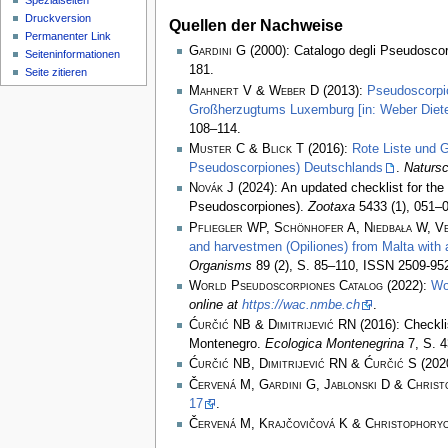
Spezialseiten
Druckversion
Quellen der Nachweise
Permanenter Link
Gardini G
(2000): Catalogo degli Pseudoscorp
Seiten­­informationen
181.
Seite zitieren
Mahnert V & Weber D
(2013):
Pseudoscorpi
Großherzugtums Luxemburg [in: Weber Diete
108–114.
Muster C & Blick T
(2016):
Rote Liste und 
Pseudoscorpiones) Deutschlands
.
Natursc
Novák J
(2024): An updated checklist for th
Pseudoscorpiones).
Zootaxa
5433 (1), 051–0
Pfliegler WP, Schönhofer A, Niedbała W, Ve
and harvestmen (Opiliones) from Malta with a
Organisms
89 (2), S. 85–110, ISSN 2509-95
World Pseudoscorpiones Catalog
(2022):
Wo
online at
https://wac.nmbe.ch
.
Ćurčić NB & Dimitrijević RN
(2016): Checkli
Montenegro.
Ecologica Montenegrina
7, S. 
Ćurčić NB, Dimitrijević RN & Ćurčić S
(2020
Červená M, Gardini G, Jablonski D & Christ
17
.
Červená M, Krajčovičová K & Christophoryo