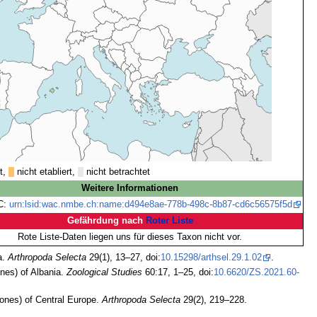
rt,
nicht etabliert,
nicht betrachtet
Weitere Informationen
C:
urn:lsid:wac.nmbe.ch:name:d494e8ae-778b-498c-8b87-cd6c56575f5d
Gefährdung nach
Roter Liste
Rote Liste-Daten liegen uns für dieses Taxon nicht vor.
a.
Arthropoda Selecta
29(1), 13–27, doi:
10.15298/arthsel.29.1.02
.
nes) of Albania.
Zoological Studies
60:17, 1–25, doi:
10.6620/ZS.2021.60-
ones) of Central Europe.
Arthropoda Selecta
29(2), 219–228.