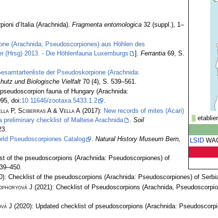
ioni d’Italia (Arachnida).
Fragmenta entomologica
32 (suppl.), 1–
one (Arachnida, Pseudoscorpiones) aus Höhlen des
r (Hrsg) 2013. - Die Höhlenfauna Luxemburgs
].
Ferrantia
69, S.
Gesamtartenliste der Pseudoskorpione (Arachnida:
hutz und Biologische Vielfalt
70 (4), S. 539–561.
e pseudoscorpion fauna of Hungary (Arachnida:
95, doi:
10.11646/zootaxa.5433.1.2
.
lla P, Sciberras A & Vella A
(2017):
New records of mites (Acari)
etablie
 preliminary checklist of Maltese Arachnida
.
Soil
23.
rld Pseudoscorpiones Catalog
.
Natural History Museum Bern,
LSID
WA
st of the pseudoscorpions (Arachnida: Pseudoscorpiones) of
439–450.
): Checklist of the pseudoscorpions (Arachnida: Pseudoscorpiones) of Serbi
ophoryová J
(2021): Checklist of Pseudoscorpions (Arachnida, Pseudoscorpio
vá J
(2020): Updated checklist of pseudoscorpions (Arachnida: Pseudoscorpi