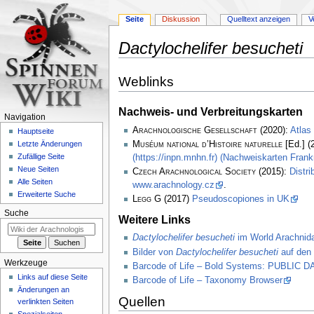
Seite
Diskussion
Quelltext anzeigen
V
Dactylochelifer besucheti
Zur
Zur
Weblinks
Navigation
Suche
springen
springen
Nachweis- und Verbreitungskarten
Navigation
Arachnologische Gesellschaft
(2020):
Atlas
Hauptseite
Muséum national d’Histoire naturelle
[Ed.] (
Letzte Änderungen
Zufällige Seite
(https://inpn.mnhn.fr) (Nachweiskarten Frank
Neue Seiten
Czech Arachnological Society
(2015):
Distri
Alle Seiten
www.arachnology.cz
.
Erweiterte Suche
Legg
G (2017)
Pseudoscopiones in UK
Suche
Weitere Links
Dactylochelifer besucheti
im World Arachnid
Bilder von
Dactylochelifer besucheti
auf den 
Werkzeuge
Barcode of Life – Bold Systems: PUBLIC
Links auf diese Seite
Barcode of Life – Taxonomy Browser
Änderungen an
Quellen
verlinkten Seiten