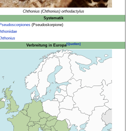
Chthonius (Chthonius) orthodactylus
Systematik
Pseudoscorpiones
(Pseudoskorpione)
hthoniidae
Chthonius
[Quellen]
Verbreitung in Europa