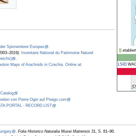
 der Spinnentiere Europas
.
etablier
2003–2019):
Inventaire National du Patrimoine Naturel
reichs)
.
LSID
WA
bution Maps of Arachnids in Czechia. Online at:
[D
 Catalog
eiten von Pierre Oger auf Piwigo.com
 DATA PORTAL - RECORD LIST
ungary
.
Folia Historico Naturalia Musei Matrensis
31, S. 81–90.