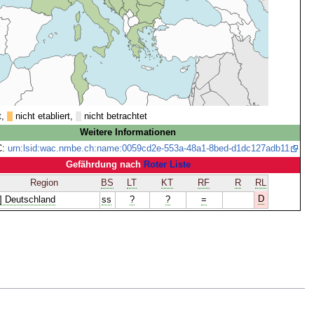
t,
nicht etabliert,
nicht betrachtet
Weitere Informationen
C:
urn:lsid:wac.nmbe.ch:name:0059cd2e-553a-48a1-8bed-d1dc127adb11
Gefährdung nach
Roter Liste
Region
BS
LT
KT
RF
R
RL
D
] Deutschland
ss
?
?
=