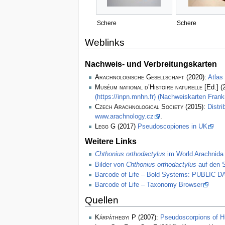
Schere
Schere
Weblinks
Nachweis- und Verbreitungskarten
Arachnologische Gesellschaft
(2020):
Atlas
Muséum national d’Histoire naturelle
[Ed.] (
(https://inpn.mnhn.fr) (Nachweiskarten Frank
Czech Arachnological Society
(2015):
Distri
www.arachnology.cz
.
Legg
G (2017)
Pseudoscopiones in UK
Weitere Links
Chthonius orthodactylus
im World Arachnida
Bilder von
Chthonius orthodactylus
auf den S
Barcode of Life – Bold Systems: PUBLIC
Barcode of Life – Taxonomy Browser
Quellen
Kárpáthegyi P
(2007):
Pseudoscorpions of H