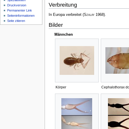
Spezialseiten
Verbreitung
Druckversion
Permanenter Link
In Europa verbreitet
(
Szalay
1968)
.
Seiten­­informationen
Seite zitieren
Bilder
Männchen
Körper
Cephalothorax do