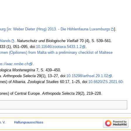
g [in: Weber Dieter (Hrsg) 2013. - Die Höhlenfauna Luxemburgs
].
hlands
.
Naturschutz und Biologische Vielfalt
70 (4), S. 539–561.
33 (1), 051–095, doi:
10.11646/zootaxa.5433.1.2
.
men (Opiliones) from Malta with a preliminary checklist of Maltese
ps://wac.nmbe.ch
.
logica Montenegrina
7, S. 439–450.
a.
Arthropoda Selecta
29(1), 13–27, doi:
10.15298/arthsel.29.1.02
.
nes) of Albania.
Zoological Studies
60:17, 1–25, doi:
10.6620/ZS.2021.60-
ones) of Central Europe.
Arthropoda Selecta
29(2), 219–228.
. V.
Haftungsausschluss