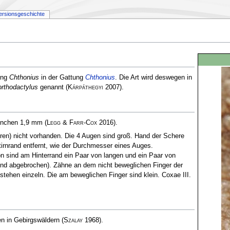
ersionsgeschichte
ung
Chthonius
in der Gattung
Chthonius
. Die Art wird deswegen in
orthodactylus
genannt
(
Kárpáthegyi
2007)
.
ännchen 1,9 mm
(
Legg & Farr-Cox
2016)
.
ren) nicht vorhanden. Die 4 Augen sind groß. Hand der Schere
tirnrand entfernt, wie der Durchmesser eines Auges.
n sind am Hinterrand ein Paar von langen und ein Paar von
sind abgebrochen). Zähne an dem nicht beweglichen Finger der
stehen einzeln. Die am beweglichen Finger sind klein. Coxae III.
den in Gebirgswäldern
(
Szalay
1968)
.