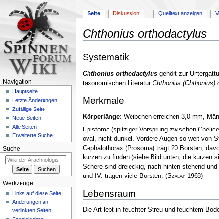
Seite
Diskussion
Quelltext anzeigen
V
Chthonius orthodactylus
Zur
Zur
Systematik
Navigation
Suche
springen
springen
Chthonius orthodactylus
gehört zur Untergatt
Navigation
taxonomischen Literatur
Chthonius (Chthonius) 
Hauptseite
Merkmale
Letzte Änderungen
Zufällige Seite
Körperlänge
: Weibchen erreichen 3,0 mm, M
Neue Seiten
Alle Seiten
Epistoma (spitziger Vorsprung zwischen Chelice
Erweiterte Suche
oval, nicht dunkel. Vordere Augen so weit von S
Cephalothorax (Prosoma) trägt 20 Borsten, davo
Suche
kurzen zu finden (siehe Bild unten, die kurzen 
Schere sind dreieckig, nach hinten stehend und 
und IV. tragen viele Borsten.
(
Szalay
1968)
Werkzeuge
Lebensraum
Links auf diese Seite
Änderungen an
Die Art lebt in feuchter Streu und feuchtem Bo
verlinkten Seiten