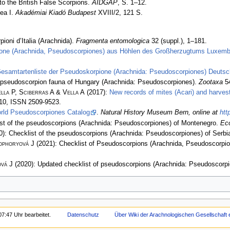
 to the British False Scorpions.
AIDGAP
, S. 1–12.
ea I.
Akadémiai Kiadó Budapest
XVIII/2, 121 S.
ioni d’Italia (Arachnida).
Fragmenta entomologica
32 (suppl.), 1–181.
one (Arachnida, Pseudoscorpiones) aus Höhlen des Großherzugtums Luxembur
Gesamtartenliste der Pseudoskorpione (Arachnida: Pseudoscorpiones) Deutsc
e pseudoscorpion fauna of Hungary (Arachnida: Pseudoscorpiones).
Zootaxa
54
lla P, Sciberras A & Vella A
(2017):
New records of mites (Acari) and harvest
110, ISSN 2509-9523.
rld Pseudoscorpiones Catalog
.
Natural History Museum Bern, online at
htt
st of the pseudoscorpions (Arachnida: Pseudoscorpiones) of Montenegro.
Eco
): Checklist of the pseudoscorpions (Arachnida: Pseudoscorpiones) of Serbi
ophoryová J
(2021): Checklist of Pseudoscorpions (Arachnida, Pseudoscorpio
vá J
(2020): Updated checklist of pseudoscorpions (Arachnida: Pseudoscorpi
07:47 Uhr bearbeitet.
Datenschutz
Über Wiki der Arachnologischen Gesellschaft e