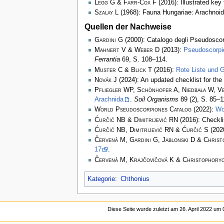
Legg G & Farr-Cox F
(2016): Illustrated key
Szalay L
(1968): Fauna Hungariae: Arachnoid
Quellen der Nachweise
Gardini G
(2000): Catalogo degli Pseudoscorp
Mahnert V & Weber D
(2013):
Pseudoscorpi
Ferrantia
69, S. 108–114.
Muster C & Blick T
(2016):
Rote Liste und 
Novák J
(2024): An updated checklist for th
Pfliegler WP, Schönhofer A, Niedbała W, Ve
Arachnida
.
Soil Organisms
89 (2), S. 85–
World Pseudoscorpiones Catalog
(2022):
Wo
Ćurčić NB & Dimitrijević RN
(2016): Checkli
Ćurčić NB, Dimitrijević RN & Ćurčić S
(2020
Červená M, Gardini G, Jablonski D & Christ
17
.
Červená M, Krajčovičová K & Christophoryo
Kategorie
:
Chthonius
Diese Seite wurde zuletzt am 26. April 2022 um 