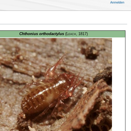
Anmelden
Chthonius orthodactylus
(
Leach
, 1817)