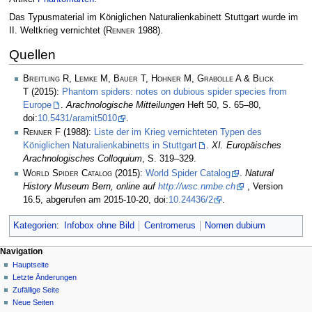
Das Typusmaterial im Königlichen Naturalienkabinett Stuttgart wurde im
II. Weltkrieg vernichtet
(
Renner
1988)
.
Quellen
Breitling R, Lemke M, Bauer T, Hohner M, Grabolle A & Blick
T
(2015):
Phantom spiders: notes on dubious spider species from
Europe
.
Arachnologische Mitteilungen
Heft 50, S. 65–80,
doi:
10.5431/aramit5010
.
Renner F
(1988):
Liste der im Krieg vernichteten Typen des
Königlichen Naturalienkabinetts in Stuttgart
.
XI. Europäisches
Arachnologisches Colloquium
, S. 319–329.
World Spider Catalog
(2015):
World Spider Catalog
.
Natural
History Museum Bern, online auf
http://wsc.nmbe.ch
, Version
16.5, abgerufen am 2015-10-20, doi:
10.24436/2
.
Kategorien
:
Infobox ohne Bild
Centromerus
Nomen dubium
Navigation
Hauptseite
Letzte Änderungen
Zufällige Seite
Neue Seiten