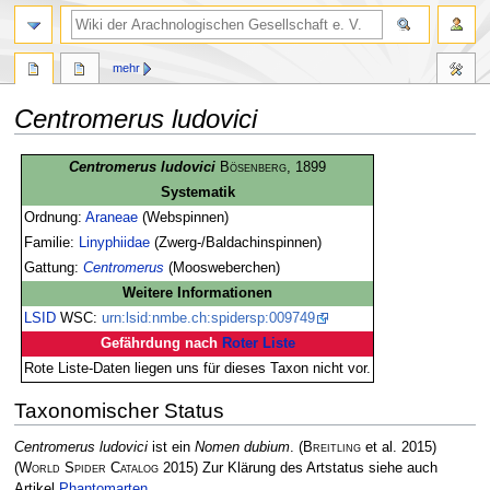
mehr
Centromerus ludovici
Zur
Zur
Centromerus ludovici
Bösenberg
, 1899
Navigation
Suche
Systematik
springen
springen
Ordnung:
Araneae
(Webspinnen)
Familie:
Linyphiidae
(Zwerg-/Baldachinspinnen)
Gattung:
Centromerus
(Moosweberchen)
Weitere Informationen
LSID
WSC:
urn:lsid:nmbe.ch:spidersp:009749
Gefährdung nach
Roter Liste
Rote Liste-Daten liegen uns für dieses Taxon nicht vor.
Taxonomischer Status
Centromerus ludovici
ist ein
Nomen dubium
.
(
Breitling
et al. 2015)
(
World Spider Catalog
2015)
Zur Klärung des Artstatus siehe auch
Artikel
Phantomarten
.