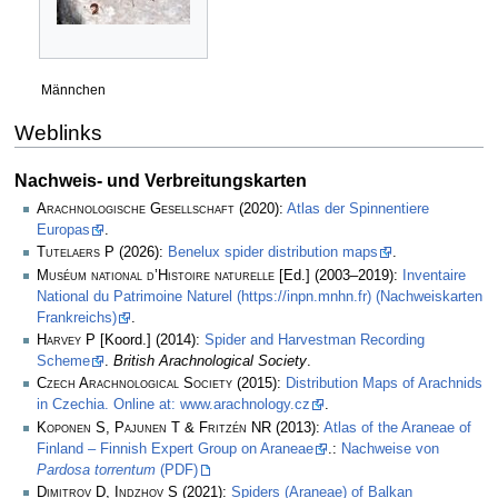
Männchen
Weblinks
Nachweis- und Verbreitungskarten
Arachnologische Gesellschaft
(2020):
Atlas der Spinnentiere
Europas
.
Tutelaers P
(2026):
Benelux spider distribution maps
.
Muséum national d’Histoire naturelle
[Ed.] (2003–2019):
Inventaire
National du Patrimoine Naturel (https://inpn.mnhn.fr) (Nachweiskarten
Frankreichs)
.
Harvey P
[Koord.] (2014):
Spider and Harvestman Recording
Scheme
.
British Arachnological Society
.
Czech Arachnological Society
(2015):
Distribution Maps of Arachnids
in Czechia. Online at: www.arachnology.cz
.
Koponen S, Pajunen T & Fritzén NR
(2013):
Atlas of the Araneae of
Finland – Finnish Expert Group on Araneae
.:
Nachweise von
Pardosa torrentum
(PDF)
Dimitrov D, Indzhov S
(2021):
Spiders (Araneae) of Balkan