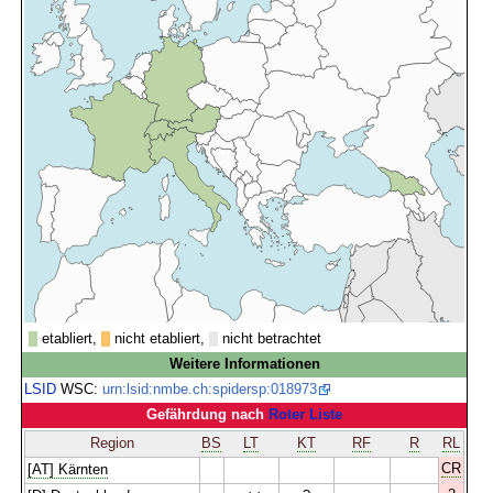
etabliert,
nicht etabliert,
nicht betrachtet
Weitere Informationen
LSID
WSC:
urn:lsid:nmbe.ch:spidersp:018973
Gefährdung nach
Roter Liste
Region
BS
LT
KT
RF
R
RL
CR
[AT] Kärnten