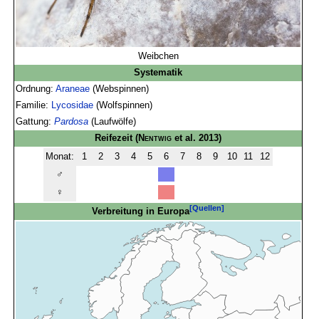
Weibchen
Systematik
Ordnung:
Araneae
(Webspinnen)
Familie:
Lycosidae
(Wolfspinnen)
Gattung:
Pardosa
(Laufwölfe)
Reifezeit
(
Nentwig
et al. 2013)
Monat:
1
2
3
4
5
6
7
8
9
10
11
12
♂
♀
[Quellen]
Verbreitung in Europa