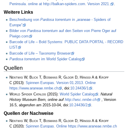
Peninsula. online at http://balkan-spiders.com. Version 2021.
.
Weitere Links
Beschreibung von
Pardosa torrentum
in „araneae - Spiders of
Europe”
Bilder von
Pardosa torrentum
auf den Seiten von Pierre Oger auf
Piwigo.com
Barcode of Life – Bold Systems: PUBLIC DATA PORTAL - RECORD
LIST
Barcode of Life – Taxonomy Browser
Pardosa torrentum
im World Spider Catalog
Quellen
Nentwig W, Blick T, Bosmans R, Gloor D, Hänggi A & Kropf
C
(2013):
Spinnen Europas. Version 01.2013. Online
https://www.araneae.nmbe.ch
, doi:
10.24436/1
.
World Spider Catalog
(2015):
World Spider Catalog
.
Natural
History Museum Bern, online auf
http://wsc.nmbe.ch
, Version
16.5, abgerufen am 2015-10-04, doi:
10.24436/2
.
Quellen der Nachweise
Nentwig W, Blick T, Bosmans R, Gloor D, Hänggi A & Kropf
C
(2020):
Spinnen Europas. Online https://www.araneae.nmbe.ch