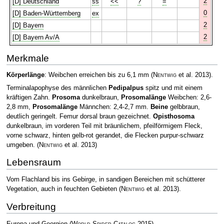
2
[D] Deutschland
ss
<<
?
=
0
[D] Baden-Württemberg
ex
2
[D] Bayern
2
[D] Bayern Av/A
Merkmale
Körperlänge
: Weibchen erreichen bis zu 6,1 mm
(
Nentwig
et al. 2013)
.
Terminalapophyse des männlichen
Pedipalpus
spitz und mit einem
kräftigen Zahn.
Prosoma
dunkelbraun,
Prosomalänge
Weibchen: 2,6-
2,8 mm,
Prosomalänge
Männchen: 2,4-2,7 mm.
Beine
gelbbraun,
deutlich geringelt. Femur dorsal braun gezeichnet.
Opisthosoma
dunkelbraun, im vorderen Teil mit bräunlichem, pfeilförmigem Fleck,
vorne schwarz, hinten gelb-rot gerandet, die Flecken purpur-schwarz
umgeben.
(
Nentwig
et al. 2013)
Lebensraum
Vom Flachland bis ins Gebirge, in sandigen Bereichen mit schütterer
Vegetation, auch in feuchten Gebieten
(
Nentwig
et al. 2013)
.
Verbreitung
Europa und Georgien
(
World Spider Catalog
2015)
.