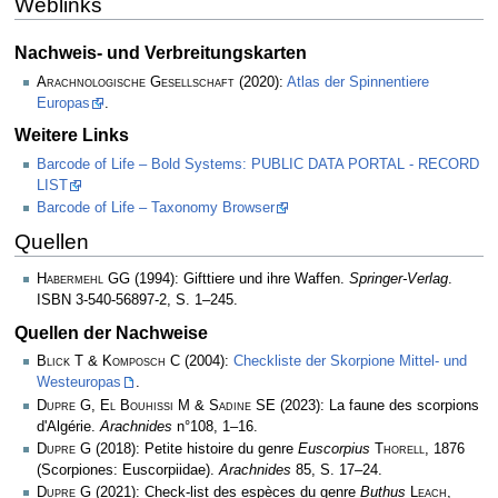
Weblinks
Nachweis- und Verbreitungskarten
Arachnologische Gesellschaft
(2020):
Atlas der Spinnentiere
Europas
.
Weitere Links
Barcode of Life – Bold Systems: PUBLIC DATA PORTAL - RECORD
LIST
Barcode of Life – Taxonomy Browser
Quellen
Habermehl GG
(1994): Gifttiere und ihre Waffen.
Springer-Verlag
.
ISBN 3-540-56897-2, S. 1–245.
Quellen der Nachweise
Blick T & Komposch C
(2004):
Checkliste der Skorpione Mittel- und
Westeuropas
.
Dupre G, El Bouhissi M & Sadine SE
(2023): La faune des scorpions
d'Algérie.
Arachnides
n°108, 1–16.
Dupre G
(2018): Petite histoire du genre
Euscorpius
Thorell
, 1876
(Scorpiones: Euscorpiidae).
Arachnides
85, S. 17–24.
Dupre G
(2021): Check-list des espèces du genre
Buthus
Leach
,