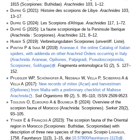
1815 (Scorpiones: Buthidae).
Arachnides
103, 1­–12.
Dupre G
(2021): Histoire des scorpions de Libye.
Arachnides
103,
13–17.
Dupre G
(2024): Les Scorpions d'Afrique.
Arachnides
117, 1–72.
Dupré G
(2025): La faune scorpionique de la Peninsule Iberique
(Arachnida : Scorpiones).
Arachnides
121, 8–12.
Huber S
(2019): Verbreitungsdaten Scorpiones (unveröff. Liste).
Pantini P & Isaia M
(2019):
Araneae.it: the online Catalog of Italian
spiders, with addenda on other Arachnid Orders occurring in Italy
(Arachnida: Araneae, Opiliones, Palpigradi, Pseudoscorpionida,
Scorpiones, Solifugae)
.
Fragmenta entomologica
51 (2), S. 127–
152.
Pfliegler WP, Schönhofer A, Niedbała W, Vella P, Sciberras A &
Vella A
(2017):
New records of mites (Acari) and harvestmen
(Opiliones) from Malta with a preliminary checklist of Maltese
Arachnida
.
Soil Organisms
89 (2), S. 85–110, ISSN 2509-9523.
Touloun O, Elmourid A & Bouimeja B
(2024): Overview of the
scorpion fauna of Morocco (Arachnida: Scorpiones).
Serket
20(2),
93–105.
Ythier E & François A
(2023): The scorpion fauna of the Oriental
region in Morocco (Scorpiones: Buthidae, Scorpionidae) with
description of three new species of the genus
Scorpio
Linnaeus
,
1758.
Faunitaxys
11(3), 1–15, doi:
10.57800/faunitaxys-11(3)
.