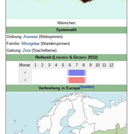
Männchen
Systematik
Ordnung:
Araneae
(Webspinnen)
Familie:
Miturgidae
(Wanderspinnen)
Gattung:
Zora
(Stachelbeine)
Reifezeit
(
Logunov & Gromov
2012)
Monat:
1
2
3
4
5
6
7
8
9
10
11
12
♂
♀
[Quellen]
Verbreitung in Europa