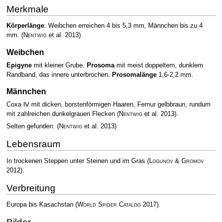
Merkmale
Körperlänge
: Weibchen erreichen 4 bis 5,3 mm, Männchen bis zu 4
mm.
(
Nentwig
et al. 2013)
Weibchen
Epigyne
mit kleiner Grube.
Prosoma
mit meist doppeltem, dunklem
Randband, das innere unterbrochen.
Prosomalänge
1,6-2,2 mm.
Männchen
Coxa Ⅳ mit dicken, borstenförmigen Haaren, Femur gelbbraun, rundum
mit zahlreichen dunkelgrauen Flecken
(
Nentwig
et al. 2013)
.
Selten gefunden.
(
Nentwig
et al. 2013)
Lebensraum
In trockenen Steppen unter Steinen und im Gras
(
Logunov & Gromov
2012)
.
Verbreitung
Europa bis Kasachstan
(
World Spider Catalog
2017)
.