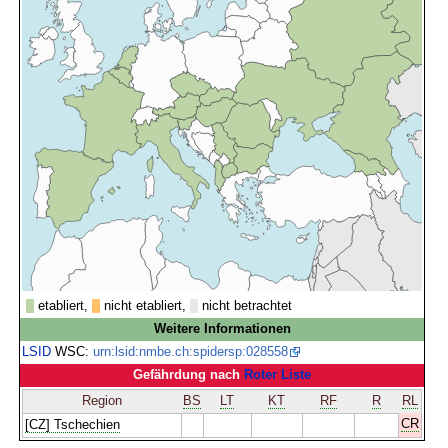
etabliert,
nicht etabliert,
nicht betrachtet
Weitere Informationen
LSID
WSC:
urn:lsid:nmbe.ch:spidersp:028558
Gefährdung nach
Roter Liste
Region
BS
LT
KT
RF
R
RL
CR
[CZ] Tschechien