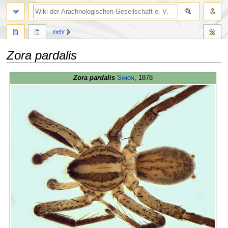
mehr
Zora pardalis
Zur
Zur
Zora pardalis
Simon
, 1878
Navigation
Suche
springen
springen