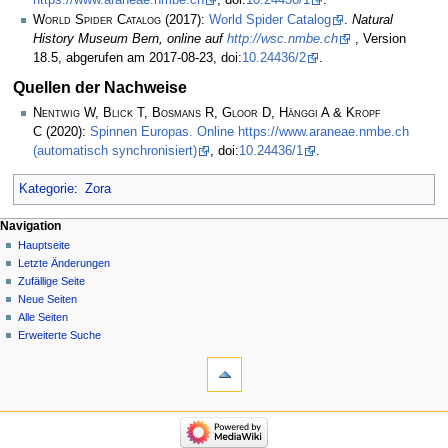
https://www.araneae.nmbe.ch
, doi:
10.24436/1
.
World Spider Catalog
(2017):
World Spider Catalog
.
Natural
History Museum Bern, online auf
http://wsc.nmbe.ch
, Version
18.5, abgerufen am 2017-08-23, doi:
10.24436/2
.
Quellen der Nachweise
Nentwig W, Blick T, Bosmans R, Gloor D, Hänggi A & Kropf
C
(2020):
Spinnen Europas. Online https://www.araneae.nmbe.ch
(automatisch synchronisiert)
, doi:
10.24436/1
.
Kategorie
:
Zora
Navigation
Hauptseite
Letzte Änderungen
Zufällige Seite
Neue Seiten
Alle Seiten
Erweiterte Suche