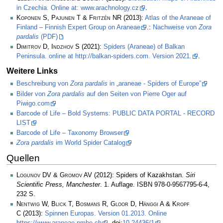
in Czechia. Online at: www.arachnology.cz
.
Koponen S, Pajunen T & Fritzén NR
(2013):
Atlas of the Araneae of
Finland – Finnish Expert Group on Araneae
.:
Nachweise von
Zora
pardalis
(PDF)
Dimitrov D, Indzhov S
(2021):
Spiders (Araneae) of Balkan
Peninsula. online at http://balkan-spiders.com. Version 2021.
.
Weitere Links
Beschreibung von
Zora pardalis
in „araneae - Spiders of Europe”
Bilder von
Zora pardalis
auf den Seiten von Pierre Oger auf
Piwigo.com
Barcode of Life – Bold Systems: PUBLIC DATA PORTAL - RECORD
LIST
Barcode of Life – Taxonomy Browser
Zora pardalis
im World Spider Catalog
Quellen
Logunov DV & Gromov AV
(2012): Spiders of Kazakhstan.
Siri
Scientific Press, Manchester
. 1. Auflage. ISBN 978-0-9567795-6-4,
232 S.
Nentwig W, Blick T, Bosmans R, Gloor D, Hänggi A & Kropf
C
(2013):
Spinnen Europas. Version 01.2013. Online