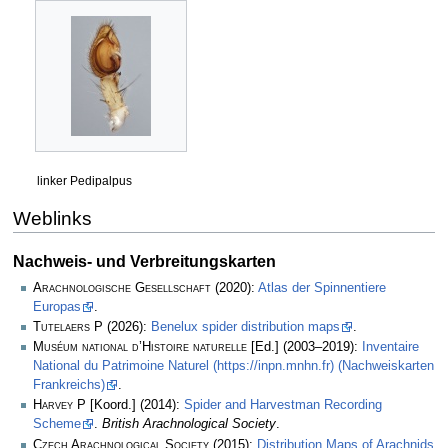
linker Pedipalpus
Weblinks
Nachweis- und Verbreitungskarten
Arachnologische Gesellschaft
(2020):
Atlas der Spinnentiere
Europas
.
Tutelaers P
(2026):
Benelux spider distribution maps
.
Muséum national d’Histoire naturelle
[Ed.] (2003–2019):
Inventaire
National du Patrimoine Naturel (https://inpn.mnhn.fr) (Nachweiskarten
Frankreichs)
.
Harvey P
[Koord.] (2014):
Spider and Harvestman Recording
Scheme
.
British Arachnological Society
.
Czech Arachnological Society
(2015):
Distribution Maps of Arachnids