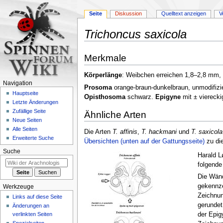
Seite
Diskussion
Quelltext anzeigen
V
Trichoncus saxicola
Zur
Zur
Merkmale
Navigation
Suche
springen
springen
Körperlänge
: Weibchen erreichen 1,8–2,8 mm
Navigation
Prosoma
orange-braun-dunkelbraun, unmodifizi
Hauptseite
Opisthosoma
schwarz.
Epigyne
mit ± vierecki
Letzte Änderungen
Zufällige Seite
Ähnliche Arten
Neue Seiten
Alle Seiten
Die Arten
T. affinis
,
T. hackmani
und
T. saxicola
Erweiterte Suche
Übersichten (unten auf der Gattungsseite)
zu die
Suche
Harald 
folgende
Die Wän
gekennze
Werkzeuge
Zeichnun
Links auf diese Seite
gerundet
Änderungen an
verlinkten Seiten
der Epi