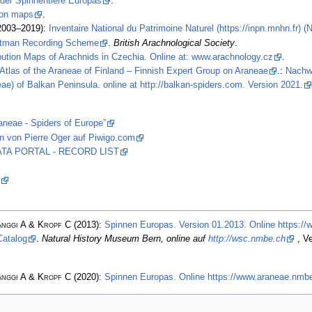
 der Spinnentiere Europas
.
tion maps
.
2003–2019):
Inventaire National du Patrimoine Naturel (https://inpn.mnhn.fr) 
stman Recording Scheme
.
British Arachnological Society
.
ibution Maps of Arachnids in Czechia. Online at: www.arachnology.cz
.
Atlas of the Araneae of Finland – Finnish Expert Group on Araneae
.:
Nachw
ae) of Balkan Peninsula. online at http://balkan-spiders.com. Version 2021.
aneae - Spiders of Europe”
n von Pierre Oger auf Piwigo.com
 DATA PORTAL - RECORD LIST
änggi A & Kropf C
(2013):
Spinnen Europas. Version 01.2013. Online https:/
Catalog
.
Natural History Museum Bern, online auf
http://wsc.nmbe.ch
, Ve
änggi A & Kropf C
(2020):
Spinnen Europas. Online https://www.araneae.nmbe