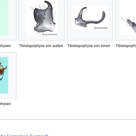
physen
Tibialapophyse von außen
Tibialapophyse von innen
Tibialapoph
physen