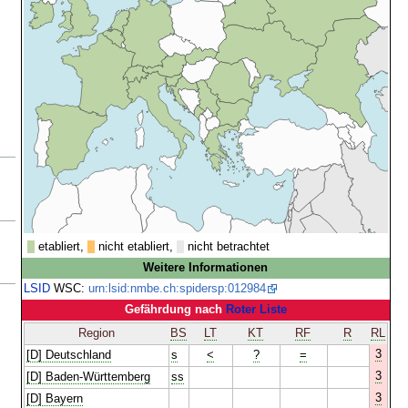
etabliert,
nicht etabliert,
nicht betrachtet
Weitere Informationen
LSID
WSC:
urn:lsid:nmbe.ch:spidersp:012984
Gefährdung nach
Roter Liste
Region
BS
LT
KT
RF
R
RL
3
[D] Deutschland
s
<
?
=
3
[D] Baden-Württemberg
ss
3
[D] Bayern