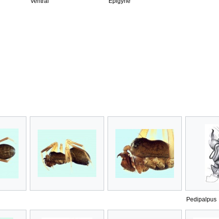
ventral
Epigyne
Pedipalpus