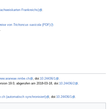
(Nachweiskarten Frankreichs)
.
eise von
Trichoncus saxicola
(PDF)
.
/www.araneae.nmbe.ch
, doi:
10.24436/1
.
rsion 19.0, abgerufen am 2018-03-18, doi:
10.24436/2
.
.ch (automatisch synchronisiert)
, doi:
10.24436/1
.