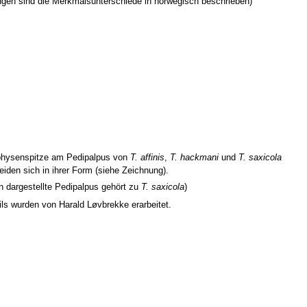
gen sind die Merkmalsunterschiede in norwegisch beschrieben)
physenspitze am Pedipalpus von
T. affinis
,
T. hackmani
und
T. saxicola
eiden sich in ihrer Form (siehe Zeichnung).
n dargestellte Pedipalpus gehört zu
T. saxicola
)
ils wurden von Harald Løvbrekke erarbeitet.