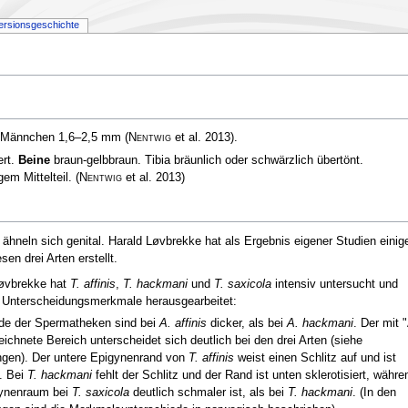
ersionsgeschichte
, Männchen 1,6–2,5 mm
(
Nentwig
et al. 2013)
.
ert.
Beine
braun-gelbbraun. Tibia bräunlich oder schwärzlich übertönt.
gem Mittelteil.
(
Nentwig
et al. 2013)
ähneln sich genital. Harald Løvbrekke hat als Ergebnis eigener Studien einig
sen drei Arten erstellt.
Løvbrekke hat
T. affinis
,
T. hackmani
und
T. saxicola
intensiv untersucht und
 Unterscheidungsmerkmale herausgearbeitet:
de der Spermatheken sind bei
A. affinis
dicker, als bei
A. hackmani
. Der mit 
ichnete Bereich unterscheidet sich deutlich bei den drei Arten (siehe
gen). Der untere Epigynenrand von
T. affinis
weist einen Schlitz auf und ist
. Bei
T. hackmani
fehlt der Schlitz und der Rand ist unten sklerotisiert, währe
gynenraum bei
T. saxicola
deutlich schmaler ist, als bei
T. hackmani
. (In den