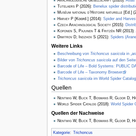
Arachnologische Gesellschaft
(2020):
Atlas
Tutelaers P
(2026):
Benelux spider distribu
Muséum national d’Histoire naturelle
[Ed.] (
Harvey P
[Koord.] (2014):
Spider and Harve
Czech Arachnological Society
(2015):
Distr
Koponen S, Pajunen T & Fritzén NR
(2013):
Dimitrov D, Indzhov S
(2021):
Spiders (Arane
Weitere Links
Beschreibung von
Trichoncus saxicola
in „ar
Bilder von
Trichoncus saxicola
auf den Seite
Barcode of Life – Bold Systems: PUBLIC
Barcode of Life – Taxonomy Browser
Trichoncus saxicola
im World Spider Catalog
Quellen
Nentwig W, Blick T, Bosmans R, Gloor D, H
World Spider Catalog
(2018):
World Spider 
Quellen der Nachweise
Nentwig W, Blick T, Bosmans R, Gloor D, H
Kategorie
:
Trichoncus