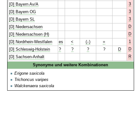
3
[D] Bayern Av/A
3
[D] Bayern OG
3
[D] Bayern SL
D
[D] Niedersachsen
D
[D] Niedersachsen (H)
1
[D] Nordrhein-Westfalen
es
<
(↓)
=
D
[D] Schleswig-Holstein
?
?
?
?
D
R
[D] Sachsen-Anhalt
Synonyme und weitere Kombinationen
Erigone saxicola
Trichoncus varipes
Walckenaera saxicola