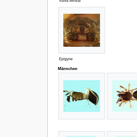
Vulva ventral
Epigyne
Männchen