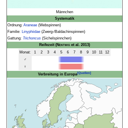
Männchen
Systematik
Ordnung:
Araneae
(Webspinnen)
Familie:
Linyphiidae
(Zwerg-/Baldachinspinnen)
Gattung:
Trichoncus
(Sichelspinnchen)
Reifezeit
(
Nentwig
et al. 2013)
Monat:
1
2
3
4
5
6
7
8
9
10
11
12
♂
♀
[Quellen]
Verbreitung in Europa