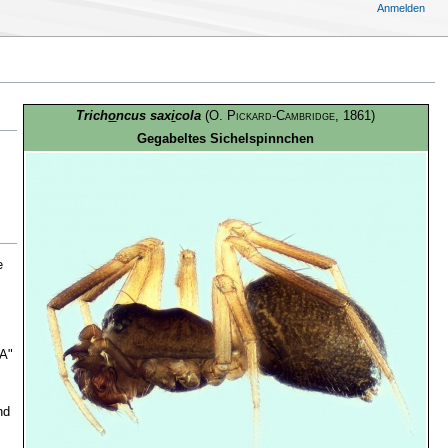
Anmelden
Trich
o
ncus sax
i
cola
(
O. Pickard-Cambridge
, 1861)
Gegabeltes Sichelspinnchen
e
"A"
nd