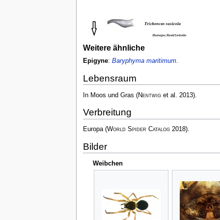
Weitere ähnliche
Epigyne
:
Baryphyma maritimum
.
Lebensraum
In Moos und Gras
(
Nentwig
et al. 2013)
.
Verbreitung
Europa
(
World Spider Catalog
2018)
.
Bilder
Weibchen