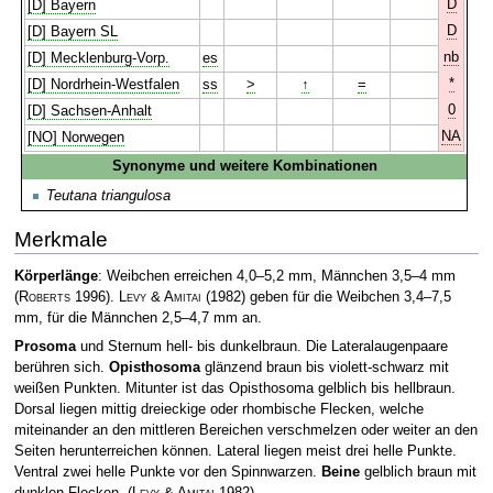
D
[D] Bayern
D
[D] Bayern SL
nb
[D] Mecklenburg-Vorp.
es
*
[D] Nordrhein-Westfalen
ss
>
↑
=
0
[D] Sachsen-Anhalt
NA
[NO] Norwegen
Synonyme und weitere Kombinationen
Teutana triangulosa
Merkmale
Körperlänge
: Weibchen erreichen 4,0–5,2 mm, Männchen 3,5–4 mm
(
Roberts
1996)
.
Levy & Amitai
(1982) geben für die Weibchen 3,4–7,5
mm, für die Männchen 2,5–4,7 mm an.
Prosoma
und Sternum hell- bis dunkelbraun. Die Lateralaugenpaare
berühren sich.
Opisthosoma
glänzend braun bis violett-schwarz mit
weißen Punkten. Mitunter ist das Opisthosoma gelblich bis hellbraun.
Dorsal liegen mittig dreieckige oder rhombische Flecken, welche
miteinander an den mittleren Bereichen verschmelzen oder weiter an den
Seiten herunterreichen können. Lateral liegen meist drei helle Punkte.
Ventral zwei helle Punkte vor den Spinnwarzen.
Beine
gelblich braun mit
dunklen Flecken.
(
Levy & Amitai
1982)