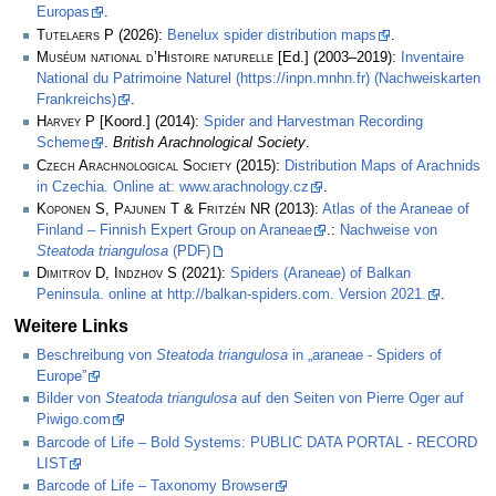
Europas
.
Tutelaers P
(2026):
Benelux spider distribution maps
.
Muséum national d’Histoire naturelle
[Ed.] (2003–2019):
Inventaire
National du Patrimoine Naturel (https://inpn.mnhn.fr) (Nachweiskarten
Frankreichs)
.
Harvey P
[Koord.] (2014):
Spider and Harvestman Recording
Scheme
.
British Arachnological Society
.
Czech Arachnological Society
(2015):
Distribution Maps of Arachnids
in Czechia. Online at: www.arachnology.cz
.
Koponen S, Pajunen T & Fritzén NR
(2013):
Atlas of the Araneae of
Finland – Finnish Expert Group on Araneae
.:
Nachweise von
Steatoda triangulosa
(PDF)
Dimitrov D, Indzhov S
(2021):
Spiders (Araneae) of Balkan
Peninsula. online at http://balkan-spiders.com. Version 2021.
.
Weitere Links
Beschreibung von
Steatoda triangulosa
in „araneae - Spiders of
Europe”
Bilder von
Steatoda triangulosa
auf den Seiten von Pierre Oger auf
Piwigo.com
Barcode of Life – Bold Systems: PUBLIC DATA PORTAL - RECORD
LIST
Barcode of Life – Taxonomy Browser