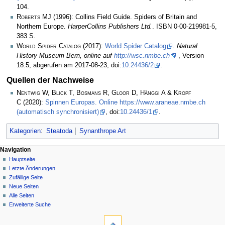
104.
Roberts MJ
(1996): Collins Field Guide. Spiders of Britain and
Northern Europe.
HarperCollins Publishers Ltd.
. ISBN 0-00-219981-5,
383 S.
World Spider Catalog
(2017):
World Spider Catalog
.
Natural
History Museum Bern, online auf
http://wsc.nmbe.ch
, Version
18.5, abgerufen am 2017-08-23, doi:
10.24436/2
.
Quellen der Nachweise
Nentwig W, Blick T, Bosmans R, Gloor D, Hänggi A & Kropf
C
(2020):
Spinnen Europas. Online https://www.araneae.nmbe.ch
(automatisch synchronisiert)
, doi:
10.24436/1
.
Kategorien
:
Steatoda
Synanthrope Art
Navigation
Hauptseite
Letzte Änderungen
Zufällige Seite
Neue Seiten
Alle Seiten
Erweiterte Suche