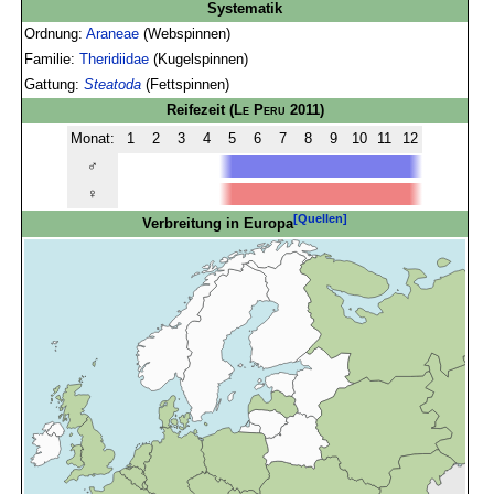
Systematik
Ordnung:
Araneae
(Webspinnen)
Familie:
Theridiidae
(Kugelspinnen)
Gattung:
Steatoda
(Fettspinnen)
Reifezeit
(
Le Peru
2011)
Monat:
1
2
3
4
5
6
7
8
9
10
11
12
♂
♀
[Quellen]
Verbreitung in Europa