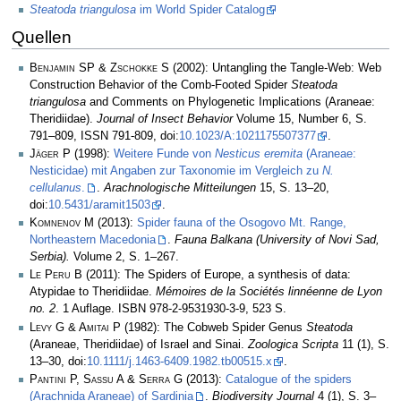
Steatoda triangulosa
im World Spider Catalog
Quellen
Benjamin SP & Zschokke S
(2002): Untangling the Tangle-Web: Web
Construction Behavior of the Comb-Footed Spider
Steatoda
triangulosa
and Comments on Phylogenetic Implications (Araneae:
Theridiidae).
Journal of Insect Behavior
Volume 15, Number 6, S.
791–809, ISSN 791-809, doi:
10.1023/A:1021175507377
.
Jäger P
(1998):
Weitere Funde von
Nesticus eremita
(Araneae:
Nesticidae) mit Angaben zur Taxonomie im Vergleich zu
N.
cellulanus
.
.
Arachnologische Mitteilungen
15, S. 13–20,
doi:
10.5431/aramit1503
.
Komnenov M
(2013):
Spider fauna of the Osogovo Mt. Range,
Northeastern Macedonia
.
Fauna Balkana (University of Novi Sad,
Serbia).
Volume 2, S. 1–267.
Le Peru B
(2011): The Spiders of Europe, a synthesis of data:
Atypidae to Theridiidae.
Mémoires de la Sociétés linnéenne de Lyon
no. 2
. 1 Auflage. ISBN 978-2-9531930-3-9, 523 S.
Levy G & Amitai P
(1982): The Cobweb Spider Genus
Steatoda
(Araneae, Theridiidae) of Israel and Sinai.
Zoologica Scripta
11 (1), S.
13–30, doi:
10.1111/j.1463-6409.1982.tb00515.x
.
Pantini P, Sassu A & Serra G
(2013):
Catalogue of the spiders
(Arachnida Araneae) of Sardinia
.
Biodiversity Journal
4 (1), S. 3–