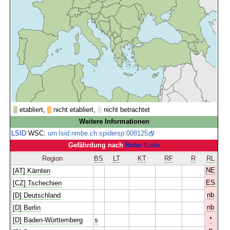
etabliert,
nicht etabliert,
nicht betrachtet
Weitere Informationen
LSID
WSC:
urn:lsid:nmbe.ch:spidersp:008125
Gefährdung nach
Roter Liste
Region
BS
LT
KT
RF
R
RL
NE
[AT] Kärnten
ES
[CZ] Tschechien
nb
[D] Deutschland
nb
[D] Berlin
*
[D] Baden-Württemberg
s