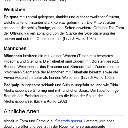
Weibchen
Epigyne
mit zentral gelegener, dunkler und aufgeschwollener Struktur,
welche anterior mitunter stark konkav geformt ist. Die Mittelstruktur
beinhaltet die schlitzförmige, an den Seiten erweiterte Öffnung. Die Form
der Öffnung variiert abhängig von der Stärke der Sklerotisierung der
oberen und unteren Grenzbereiche.
(
Levy & Amitai
1982)
Männchen
Männchen
besitzen ein mit kleinen Warzen (Tuberkeln) besetztes
Prosoma und Sternum. Die Tuberkel sind zudem mit Borsten besetzt.
Bei den Weibchen ist das Prosoma und Sternum glatt. Zudem sind die
proximalen Segmente der Männchen mit Tuberkeln besetzt sowie die
Fovea wesentlich tiefer als bei den Weibchen.
(
Levy & Amitai
1982)
.
Pedipalpus
ingesamt schlank und Bulbus ungefähr so lang wie Tibia.
Medianapophyse S-förmig und mit rundlicher Basis. Der fadenförmige
Bereich des Embolus erreicht kaum die Höhe der Spitze der
Medianapophyse.
(
Levy & Amitai
1982)
Ähnliche Arten
Ähnelt in Form und Farbe v. a.
Steatoda grossa
. Letztere wird aber
deutlich größer und besitzt in der Regel keine so ausgeprägte