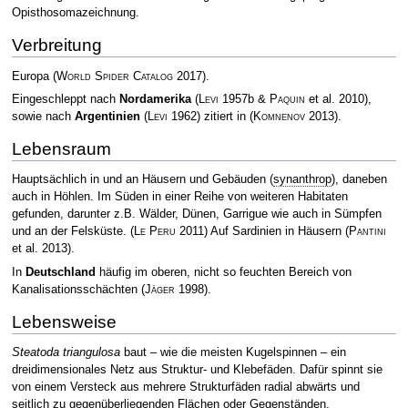
Opisthosomazeichnung.
Verbreitung
Europa
(
World Spider Catalog
2017)
.
Eingeschleppt nach
Nordamerika
(
Levi
1957b &
Paquin
et al. 2010),
sowie nach
Argentinien
(
Levi
1962) zitiert in
(
Komnenov
2013)
.
Lebensraum
Hauptsächlich in und an Häusern und Gebäuden (
synanthrop
), daneben
auch in Höhlen. Im Süden in einer Reihe von weiteren Habitaten
gefunden, darunter z.B. Wälder, Dünen, Garrigue wie auch in Sümpfen
und an der Felsküste.
(
Le Peru
2011)
Auf Sardinien in Häusern
(
Pantini
et al. 2013)
.
In
Deutschland
häufig im oberen, nicht so feuchten Bereich von
Kanalisationsschächten
(
Jäger
1998)
.
Lebensweise
Steatoda triangulosa
baut – wie die meisten Kugelspinnen – ein
dreidimensionales Netz aus Struktur- und Klebefäden. Dafür spinnt sie
von einem Versteck aus mehrere Strukturfäden radial abwärts und
seitlich zu gegenüberliegenden Flächen oder Gegenständen.