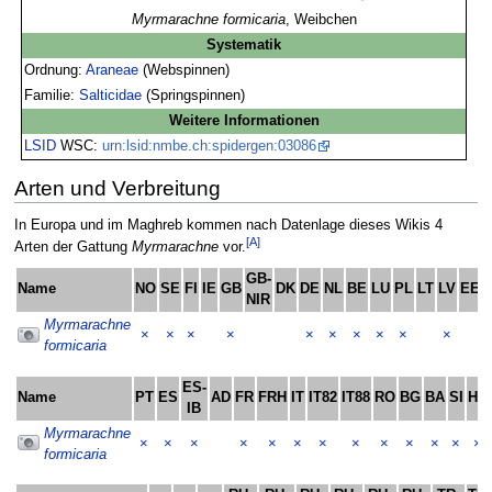
Myrmarachne formicaria
, Weibchen
Systematik
Ordnung:
Araneae
(Webspinnen)
Familie:
Salticidae
(Springspinnen)
Weitere Informationen
LSID
WSC:
urn:lsid:nmbe.ch:spidergen:03086
Arten und Verbreitung
In Europa und im Maghreb kommen nach Datenlage dieses Wikis 4
[A]
Arten der Gattung
Myrmarachne
vor.
GB-
Name
NO
SE
FI
IE
GB
DK
DE
NL
BE
LU
PL
LT
LV
EE
NIR
Myrmarachne
×
×
×
×
×
×
×
×
×
×
formicaria
ES-
Name
PT
ES
AD
FR
FRH
IT
IT82
IT88
RO
BG
BA
SI
HR
IB
Myrmarachne
×
×
×
×
×
×
×
×
×
×
×
×
×
formicaria