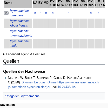
RU-
RU-
RU-
RU-
RU-
RU-
TR-
TR-
Name
UA
BY
MD
KGD
RUW
RUC
RUE
RUN
RUS
EUR
ASI
Myrmarachne
×
×
×
×
×
×
×
×
formicaria
Myrmarachne
kiboschensis
Myrmarachne
myrmicaeformis
Myrmarachne
×
tristis
Legende/Legend & Features
Quellen
Quellen der Nachweise
Nentwig W, Blick T, Bosmans R, Gloor D, Hänggi A & Kropf
C
(2020):
Spinnen Europas. Online https://www.araneae.nmbe.ch
(automatisch synchronisiert)
, doi:
10.24436/1
.
Kategorie
:
Myrmarachne
Navigation