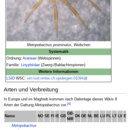
Metopobactrus prominulus
, Weibchen
Systematik
Ordnung:
Araneae
(Webspinnen)
Familie:
Linyphiidae
(Zwerg-/Baldachinspinnen)
Weitere Informationen
LSID
WSC:
urn:lsid:nmbe.ch:spidergen:01094
Arten und Verbreitung
In Europa und im Maghreb kommen nach Datenlage dieses Wikis 8
[A]
Arten der Gattung
Metopobactrus
vor.
GB-
Name
NO
SE
FI
IE
GB
DK
DE
NL
BE
LU
PL
LT
LV
EE
NIR
Metopobactrus