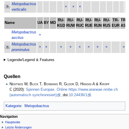
Metopobactrus
×
×
×
verticalis
RU-
RU-
RU-
RU-
RU-
RU-
TR-
TR-
Name
UA
BY
MD
KGD
RUW
RUC
RUE
RUN
RUS
EUR
ASI
Metopobactrus
×
ascitus
Metopobactrus
×
×
×
×
×
×
×
×
×
prominulus
Legende/Legend & Features
Quellen
Nentwig W, Blick T, Bosmans R, Gloor D, Hänggi A & Kropf
C
(2020):
Spinnen Europas. Online https://www.araneae.nmbe.ch
(automatisch synchronisiert)
, doi:
10.24436/1
.
Kategorie
:
Metopobactrus
Navigation
Hauptseite
Letzte Änderungen