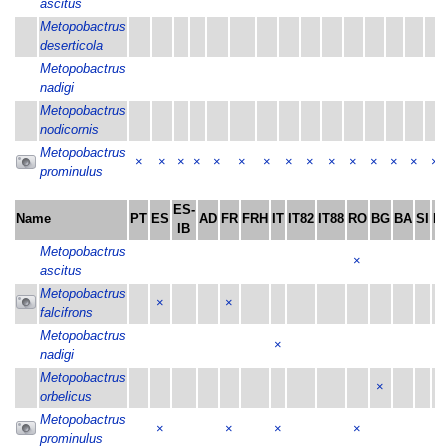
ascitus
Metopobactrus
deserticola
Metopobactrus
nadigi
Metopobactrus
nodicornis
Metopobactrus
×
×
×
×
×
×
×
×
×
×
×
×
×
×
×
prominulus
ES-
Name
PT
ES
AD
FR
FRH
IT
IT82
IT88
RO
BG
BA
SI
H
IB
Metopobactrus
×
ascitus
Metopobactrus
×
×
falcifrons
Metopobactrus
×
nadigi
Metopobactrus
×
orbelicus
Metopobactrus
×
×
×
×
prominulus