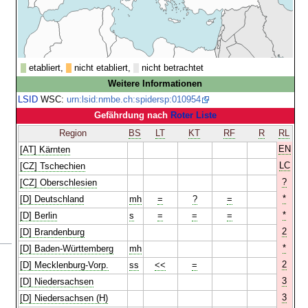
etabliert,
nicht etabliert,
nicht betrachtet
Weitere Informationen
LSID
WSC:
urn:lsid:nmbe.ch:spidersp:010954
Gefährdung nach
Roter Liste
Region
BS
LT
KT
RF
R
RL
EN
[AT] Kärnten
LC
[CZ] Tschechien
?
[CZ] Oberschlesien
*
[D] Deutschland
mh
=
?
=
*
[D] Berlin
s
=
=
=
2
[D] Brandenburg
*
[D] Baden-Württemberg
mh
2
[D] Mecklenburg-Vorp.
ss
<<
=
3
[D] Niedersachsen
3
[D] Niedersachsen (H)