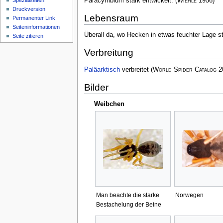
Paracymbium stark entwickelt.
(
Wiehle
1956)
Spezialseiten
Druckversion
Lebensraum
Permanenter Link
Seiten­­informationen
Überall da, wo Hecken in etwas feuchter Lage s
Seite zitieren
Verbreitung
Paläarktisch
verbreitet
(
World Spider Catalog
2
Bilder
Weibchen
Man beachte die starke
Norwegen
Bestachelung der Beine