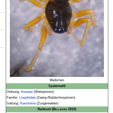
Weibchen
Systematik
Ordnung:
Araneae
(Webspinnen)
Familie:
Linyphiidae
(Zwerg-/Baldachinspinnen)
Gattung:
Kaestneria
(Zungenweber)
Reifezeit
(
Bellmann
2010)