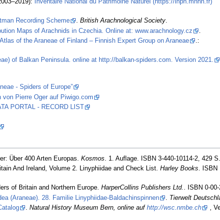
2003–2019):
Inventaire National du Patrimoine Naturel (https://inpn.mnhn.fr)
stman Recording Scheme
.
British Arachnological Society
.
ibution Maps of Arachnids in Czechia. Online at: www.arachnology.cz
.
Atlas of the Araneae of Finland – Finnish Expert Group on Araneae
.:
ae) of Balkan Peninsula. online at http://balkan-spiders.com. Version 2021.
aneae - Spiders of Europe”
 von Pierre Oger auf Piwigo.com
 DATA PORTAL - RECORD LIST
er: Über 400 Arten Europas.
Kosmos
. 1. Auflage. ISBN 3-440-10114-2, 429 S
tain And Ireland, Volume 2. Linyphiidae and Check List.
Harley Books
. ISBN
ders of Britain and Northern Europe.
HarperCollins Publishers Ltd.
. ISBN 0-00-
dea (Araneae). 28. Familie Linyphiidae-Baldachinspinnen
.
Tierwelt Deutsch
Catalog
.
Natural History Museum Bern, online auf
http://wsc.nmbe.ch
, Ve