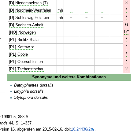
3
[D] Niedersachsen (T)
*
[D] Nordrhein-Westfalen
mh
=
=
=
*
[D] Schleswig-Holstein
mh
=
=
=
G
[D] Sachsen-Anhalt
LC
[NO] Norwegen
.
*
[PL] Bielitz-Biala
*
[PL] Kattowitz
*
[PL] Opole
*
[PL] Oberschlesien
?
[PL] Tschenstochau
Synonyme und weitere Kombinationen
Bathyphantes dorsalis
Linyphia dorsalis
Stylophora dorsalis
.
219981-5, 383 S.
lands
44, S. 1–337.
rsion 16, abgerufen am 2015-02-16, doi:
10.24436/2
.