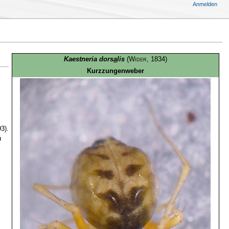
Anmelden
Kaestneria dors
a
lis
(
Wider
, 1834)
Kurzzungenweber
3)
.
u