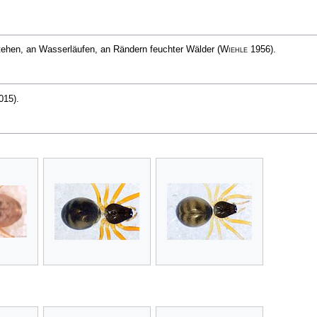
tehen, an Wasser­läufen, an Rändern feuchter Wälder
(
Wiehle
1956)
.
015)
.