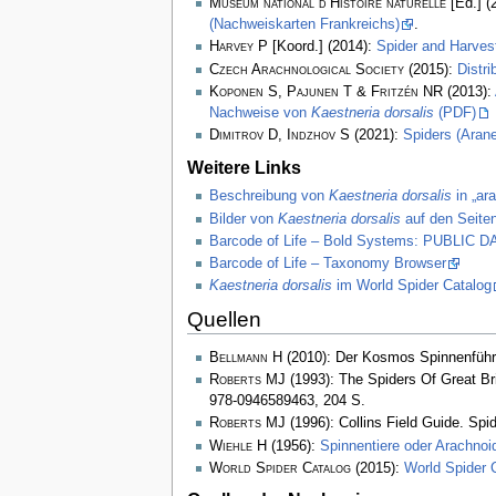
Muséum national d’Histoire naturelle
[Ed.] (
(Nachweiskarten Frankreichs)
.
Harvey P
[Koord.] (2014):
Spider and Harve
Czech Arachnological Society
(2015):
Distr
Koponen S, Pajunen T & Fritzén NR
(2013):
Nachweise von
Kaestneria dorsalis
(PDF)
Dimitrov D, Indzhov S
(2021):
Spiders (Arane
Weitere Links
Beschreibung von
Kaestneria dorsalis
in „ar
Bilder von
Kaestneria dorsalis
auf den Seiten
Barcode of Life – Bold Systems: PUBLIC
Barcode of Life – Taxonomy Browser
Kaestneria dorsalis
im World Spider Catalog
Quellen
Bellmann H
(2010): Der Kosmos Spinnenführ
Roberts MJ
(1993): The Spiders Of Great Bri
978-0946589463, 204 S.
Roberts MJ
(1996): Collins Field Guide. Spi
Wiehle H
(1956):
Spinnentiere oder Arachnoi
World Spider Catalog
(2015):
World Spider 