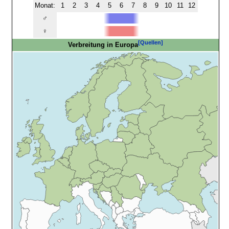
Monat:
1
2
3
4
5
6
7
8
9
10
11
12
♂
♀
[Quellen]
Verbreitung in Europa