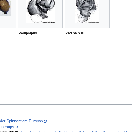
Pedipalpus
Pedipalpus
 der Spinnentiere Europas
.
tion maps
.