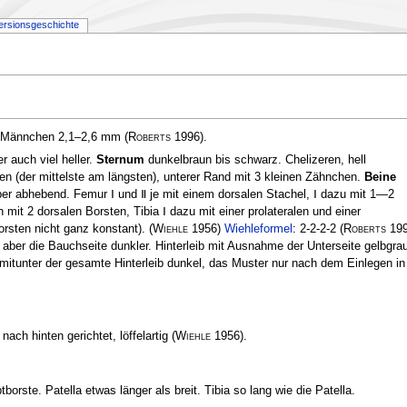
ersionsgeschichte
, Männchen 2,1–2,6 mm
(
Roberts
1996)
.
 auch viel heller.
Sternum
dunkelbraun bis schwarz. Chelizeren, hell
en (der mittelste am längsten), unterer Rand mit 3 kleinen Zähnchen.
Beine
per abhebend. Femur Ⅰ und Ⅱ je mit einem dorsalen Stachel, Ⅰ dazu mit 1—2
 mit 2 dorsalen Borsten, Tibia Ⅰ dazu mit einer prolateralen und einer
zborsten nicht ganz konstant).
(
Wiehle
1956)
Wiehleformel
: 2-2-2-2
(
Roberts
199
aber die Bauchseite dunkler. Hinterleib mit Ausnahme der Unterseite gelbgra
 mit­unter der gesamte Hinterleib dunkel, das Muster nur nach dem Einlegen in
ach hinten gerichtet, löffelartig
(
Wiehle
1956)
.
tborste. Patella etwas länger als breit. Tibia so lang wie die Patella.