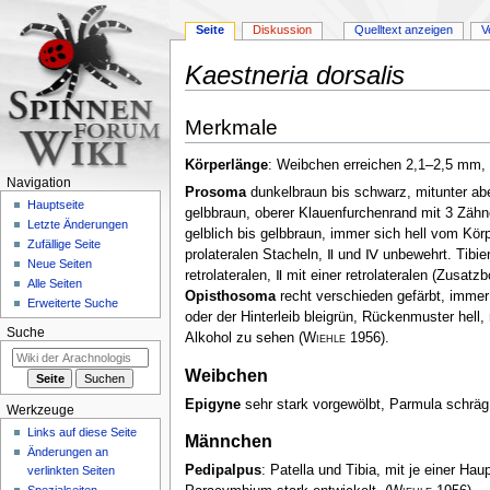
Seite
Diskussion
Quelltext anzeigen
V
Kaestneria dorsalis
Zur
Zur
Merkmale
Navigation
Suche
springen
springen
Körperlänge
: Weibchen erreichen 2,1–2,5 mm
Navigation
Prosoma
dunkelbraun bis schwarz, mitunter aber
Hauptseite
gelbbraun, oberer Klauenfurchenrand mit 3 Zähn
Letzte Änderungen
gelblich bis gelbbraun, immer sich hell vom Kör
Zufällige Seite
prolateralen Stacheln, Ⅱ und Ⅳ unbewehrt. Tibien
Neue Seiten
retrolateralen, Ⅱ mit einer retrolateralen (Zusat
Alle Seiten
Opisthosoma
recht verschieden gefärbt, immer 
Erweiterte Suche
oder der Hinterleib bleigrün, Rückenmuster hell,
Suche
Alkohol zu sehen
(
Wiehle
1956)
.
Weibchen
Epigyne
sehr stark vorgewölbt, Parmula schräg n
Werkzeuge
Links auf diese Seite
Männchen
Änderungen an
Pedipalpus
: Patella und Tibia, mit je einer Haup
verlinkten Seiten