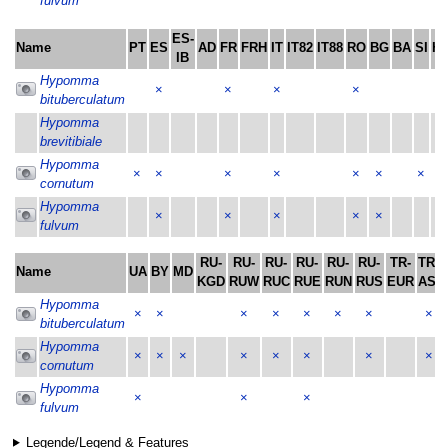
fulvum
ES-
Name
PT
ES
AD
FR
FRH
IT
IT82
IT88
RO
BG
BA
SI
H
IB
Hypomma
×
×
×
×
×
bituberculatum
Hypomma
brevitibiale
Hypomma
×
×
×
×
×
×
×
×
cornutum
Hypomma
×
×
×
×
×
fulvum
RU-
RU-
RU-
RU-
RU-
RU-
TR-
TR-
Name
UA
BY
MD
KGD
RUW
RUC
RUE
RUN
RUS
EUR
ASI
Hypomma
×
×
×
×
×
×
×
×
bituberculatum
Hypomma
×
×
×
×
×
×
×
×
cornutum
Hypomma
×
×
×
fulvum
Legende/Legend & Features