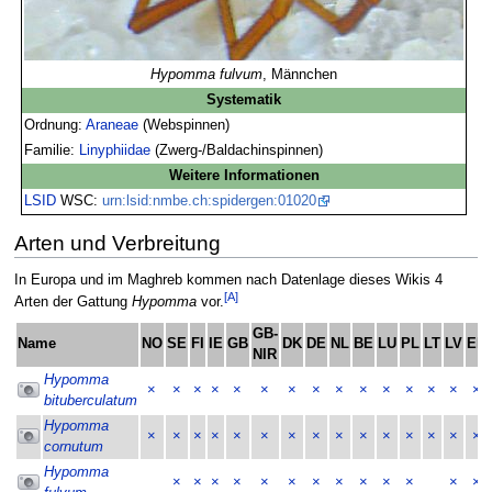
Hypomma fulvum
, Männchen
Systematik
Ordnung:
Araneae
(Webspinnen)
Familie:
Linyphiidae
(Zwerg-/Baldachinspinnen)
Weitere Informationen
LSID
WSC:
urn:lsid:nmbe.ch:spidergen:01020
Arten und Verbreitung
In Europa und im Maghreb kommen nach Datenlage dieses Wikis 4
[A]
Arten der Gattung
Hypomma
vor.
GB-
Name
NO
SE
FI
IE
GB
DK
DE
NL
BE
LU
PL
LT
LV
EE
NIR
Hypomma
×
×
×
×
×
×
×
×
×
×
×
×
×
×
×
bituberculatum
Hypomma
×
×
×
×
×
×
×
×
×
×
×
×
×
×
×
cornutum
Hypomma
×
×
×
×
×
×
×
×
×
×
×
×
×