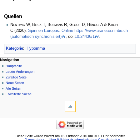
Quellen
Nentwig W, Blick T, Bosmans R, Gloor D, Hänggi A & Kropf
C
(2020):
Spinnen Europas. Online https://www.araneae.nmbe.ch
(automatisch synchronisiert)
, doi:
10.24436/1
.
Kategorie
:
Hypomma
Navigation
Hauptseite
Letzte Änderungen
Zufällige Seite
Neue Seiten
Alle Seiten
Erweiterte Suche
Diese Seite wurde zuletzt am 16. Oktober 2010 um 01:01 Uhr bearbeitet.
Datenschutz
Über Wiki der Arachnologischen Gesellschaft e.