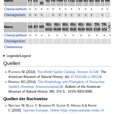
Name
PT
ES
AD
FR
FRH
IT
IT82
IT88
RO
BG
BA
SI
HR
M
IB
Cheiracanthium
×
×
×
×
×
×
×
×
×
×
×
×
×
Cheiraignotum
×
×
×
×
×
×
×
×
×
×
×
RU-
RU-
RU-
RU-
RU-
RU-
TR-
TR-
Name
UA
BY
MD
CY
KGD
RUW
RUC
RUE
RUN
RUS
EUR
ASI
Cheiracanthium
×
×
×
×
×
×
×
×
×
×
×
×
Cheiraignotum
Cheiramiona
Legende/Legend
Quellen
Platnick NI
(2014):
The World Spider Catalog, Version 15.0
.
The
American Museum of Natural History
, doi:
10.5531/db.iz.0001
.
Ramírez MJ
(2014):
The Morphology and Phylogeny of Dionychan
Spiders (Araneae: Araneomorphae)
.
Bulletin of the American
Museum of Natural History
390, 374 S., ISSN 0003-0090.
Quellen der Nachweise
Nentwig W, Blick T, Bosmans R, Gloor D, Hänggi A & Kropf
C
(2020):
Spinnen Europas. Online https://www.araneae.nmbe.ch