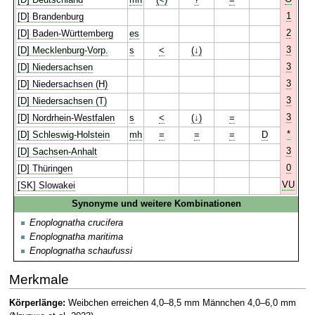
1
[D] Brandenburg
2
[D] Baden-Württemberg
es
3
[D] Mecklenburg-Vorp.
s
<
(↓)
3
[D] Niedersachsen
3
[D] Niedersachsen (H)
3
[D] Niedersachsen (T)
3
[D] Nordrhein-Westfalen
s
<
(↓)
=
*
[D] Schleswig-Holstein
mh
=
=
=
D
3
[D] Sachsen-Anhalt
0
[D] Thüringen
VU
[SK] Slowakei
Synonyme und weitere Kombinationen
Enoplognatha crucifera
Enoplognatha maritima
Enoplognatha schaufussi
Merkmale
Körperlänge:
Weibchen erreichen 4,0–8,5 mm Männchen 4,0–6,0 mm