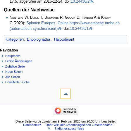
17.5, abgerufen am 2016-12-24, doi:
10.24436/2
.
Quellen der Nachweise
Nentwig W, Blick T, Bosmans R, Gloor D, Hänggi A & Kropf
C
(2020):
Spinnen Europas. Online https://www.araneae.nmbe.ch
(automatisch synchronisiert)
, doi:
10.24436/1
.
Kategorien
:
Enoplognatha
Halotolerant
Navigation
Hauptseite
Letzte Änderungen
Zufällige Seite
Neue Seiten
Alle Seiten
Erweiterte Suche
Diese Seite wurde zuletzt am 9. Februar 2025 um 20:33 Uhr bearbeitet.
Datenschutz
Über Wiki der Arachnologischen Gesellschaft e.
V.
Haftungsausschluss