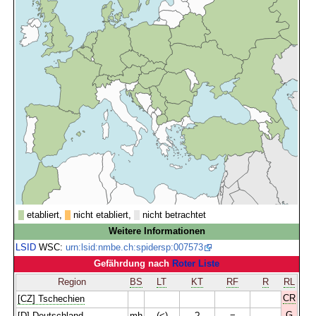
etabliert,
nicht etabliert,
nicht betrachtet
Weitere Informationen
LSID
WSC:
urn:lsid:nmbe.ch:spidersp:007573
Gefährdung nach
Roter Liste
Region
BS
LT
KT
RF
R
RL
CR
[CZ] Tschechien
G
[D] Deutschland
mh
(<)
?
=