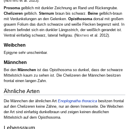
(
Nentwig
et al. 2023)
.
Prosoma
gelblich mit dunkler Zeichnung an Rand und Rückengrube.
Chelizeren
gelblich.
Sternum
braun bis schwarz.
Beine
gelblich-braun
mit Verdunkelungen an den Gelenken.
Opisthosoma
dorsal mit großem
grauem Folium das durch schwarze und weiße Flecken begrenzt wird. In
diesem befindet sich ein dunkler Längsstrich, der weißlich gerandet ist.
Ventral einfarbig schwarz, lateral hellgrau.
(
Nentwig
et al. 2012)
.
Weibchen
Epigyne sehr unscheinbar.
Männchen
Bei den
Männchen
ist das Opisthosoma so dunkel, dass der schwarze
Mittelstrich kaum zu sehen ist. Die Chelizeren der Männchen besitzen
frontal einen langen Zahn.
Ähnliche Arten
Die Männchen der ähnlichen Art
Enoplognatha thoracica
besitzen frontal
auf den Chelizeren keine Zähne, nur an deren Innenseite. Die Weibchen
der Art sind einfarbig dunkelbraun und zeigen keinen deutlichen
Mittelstrich auf dem Opisthosoma.
Lebensraum