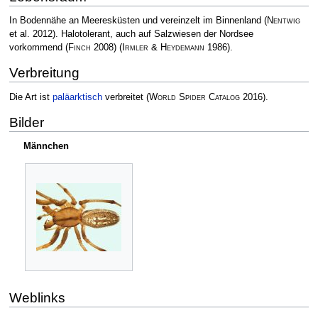
In Bodennähe an Meeresküsten und vereinzelt im Binnenland
(
Nentwig
et al. 2012)
. Halotolerant, auch auf Salzwiesen der Nordsee
vorkommend
(
Finch
2008)
(
Irmler & Heydemann
1986)
.
Verbreitung
Die Art ist
paläarktisch
verbreitet
(
World Spider Catalog
2016)
.
Bilder
Männchen
Weblinks