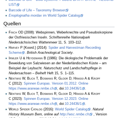
LIST
Barcode of Life – Taxonomy Browser
Enoplognatha mordax
im World Spider Catalog
Quellen
Finch OD
(2008): Webspinnen, Weberknechte und Pseudoskorpione
der Ostfriesischen Inseln.
Schriftenreihe Nationalpark
Niedersächsisches Wattenmeer
11, S. 103–112.
Harvey P
[Koord.] (2014):
Spider and Harvestman Recording
Scheme
.
British Arachnological Society
.
Irmler U & Heydemann B
(1986): Die ökologische Problematik der
Beweidung von Salzwiesen an der Niederländischen Küste – am
Beispiel der Leybucht.
Naturschutz und Landschaftspflege in
Niedersachsen – Beiheft
Heft 15, S. 1–115.
Nentwig W, Blick T, Bosmans R, Gloor D, Hänggi A & Kropf
C
(2012):
Spinnen Europas. Version 01.2012. Online
https://www.araneae.nmbe.ch
, doi:
10.24436/1
.
Nentwig W, Blick T, Bosmans R, Gloor D, Hänggi A & Kropf
C
(2023):
Spinnen Europas. Version 12.2023. Online
https://www.araneae.nmbe.ch
, doi:
10.24436/1
.
World Spider Catalog
(2016):
World Spider Catalog
.
Natural
History Museum Bern, online auf
http://wsc.nmbe.ch
, Version