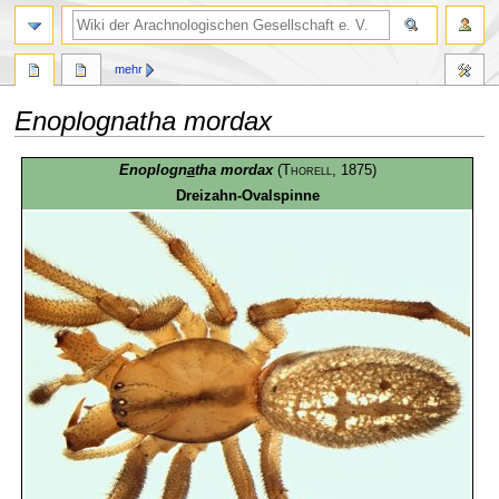
mehr
Enoplognatha mordax
Zur
Zur
Enoplogn
a
tha mordax
(
Thorell
, 1875)
Navigation
Suche
Dreizahn-Ovalspinne
springen
springen