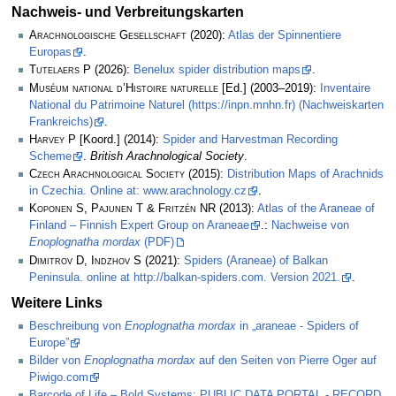
Nachweis- und Verbreitungskarten
Arachnologische Gesellschaft
(2020):
Atlas der Spinnentiere
Europas
.
Tutelaers P
(2026):
Benelux spider distribution maps
.
Muséum national d’Histoire naturelle
[Ed.] (2003–2019):
Inventaire
National du Patrimoine Naturel (https://inpn.mnhn.fr) (Nachweiskarten
Frankreichs)
.
Harvey P
[Koord.] (2014):
Spider and Harvestman Recording
Scheme
.
British Arachnological Society
.
Czech Arachnological Society
(2015):
Distribution Maps of Arachnids
in Czechia. Online at: www.arachnology.cz
.
Koponen S, Pajunen T & Fritzén NR
(2013):
Atlas of the Araneae of
Finland – Finnish Expert Group on Araneae
.:
Nachweise von
Enoplognatha mordax
(PDF)
Dimitrov D, Indzhov S
(2021):
Spiders (Araneae) of Balkan
Peninsula. online at http://balkan-spiders.com. Version 2021.
.
Weitere Links
Beschreibung von
Enoplognatha mordax
in „araneae - Spiders of
Europe”
Bilder von
Enoplognatha mordax
auf den Seiten von Pierre Oger auf
Piwigo.com
Barcode of Life – Bold Systems: PUBLIC DATA PORTAL - RECORD