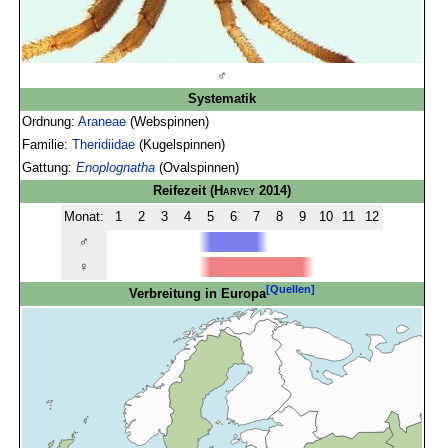
♂
Systematik
Ordnung:
Araneae
(Webspinnen)
Familie:
Theridiidae
(Kugelspinnen)
Gattung:
Enoplognatha
(Ovalspinnen)
Reifezeit
(
Harvey
2014)
Monat:
1
2
3
4
5
6
7
8
9
10
11
12
♂
♀
[Quellen]
Verbreitung in Europa