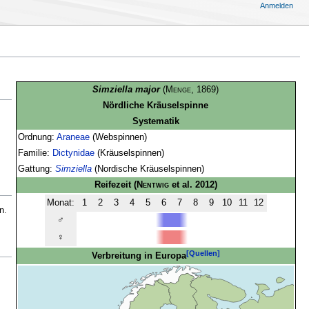
Anmelden
Simziella major
(
Menge
, 1869)
Nördliche Kräuselspinne
Systematik
Ordnung:
Araneae
(Webspinnen)
Familie:
Dictynidae
(Kräuselspinnen)
Gattung:
Simziella
(Nordische Kräuselspinnen)
Reifezeit
(
Nentwig
et al. 2012)
Monat:
1
2
3
4
5
6
7
8
9
10
11
12
n.
♂
♀
[Quellen]
Verbreitung in Europa