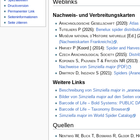
Spezialseiten
Weblinks
Druckversion
Permanenter Link
Nachweis- und Verbreitungskarten
Seiten­­informationen
Seite zitieren
Arachnologische Gesellschaft
(2020):
Atlas
Tutelaers P
(2026):
Benelux spider distribu
Muséum national d’Histoire naturelle
[Ed.] (
(Nachweiskarten Frankreichs)
.
Harvey P
[Koord.] (2014):
Spider and Harve
Czech Arachnological Society
(2015):
Distr
Koponen S, Pajunen T & Fritzén NR
(2013):
Nachweise von
Simziella major
(PDF)
Dimitrov D, Indzhov S
(2021):
Spiders (Arane
Weitere Links
Beschreibung von
Simziella major
in „aranea
Bilder von
Simziella major
auf den Seiten vo
Barcode of Life – Bold Systems: PUBLIC
Barcode of Life – Taxonomy Browser
Simziella major
im World Spider Catalog
Quellen
Nentwig W, Blick T, Bosmans R, Gloor D, H