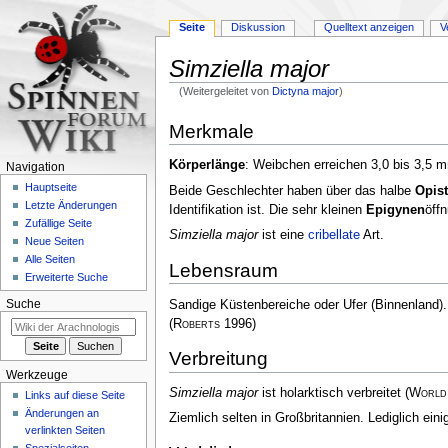
Seite
Diskussion
Quelltext anzeigen
V
Simziella major
(Weitergeleitet von
Dictyna major
)
Zur
Zur
Merkmale
Navigation
Suche
springen
springen
Körperlänge
: Weibchen erreichen 3,0 bis 3,5
Navigation
Hauptseite
Beide Geschlechter haben über das halbe
Opis
Letzte Änderungen
Identifikation ist. Die sehr kleinen
Epigynen
öffn
Zufällige Seite
Simziella major
ist eine
cribellate
Art.
Neue Seiten
Alle Seiten
Lebensraum
Erweiterte Suche
Sandige Küstenbereiche oder Ufer (Binnenland). 
Suche
(
Roberts
1996)
Verbreitung
Werkzeuge
Simziella major
ist holarktisch verbreitet
(
World 
Links auf diese Seite
Änderungen an
Ziemlich selten in Großbritannien. Lediglich e
verlinkten Seiten