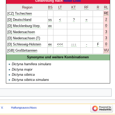
Gefährdung nach
Roter Liste
Region
BS
LT
KT
RF
R
RL
RE
[CZ] Tschechien
2
[D] Deutschland
ss
<
?
=
0
[D] Mecklenburg-Vorp.
ex
3
[D] Niedersachsen
3
[D] Niedersachsen (T)
0
[D] Schleswig-Holstein
ex
<<<
↓↓↓
-
F
VU
[GB] Großbritannien
Synonyme und weitere Kombinationen
Dictyna hamifera simulans
Dictyna major
Dictyna sibirica
Dictyna sibirica simulans
 V.
Haftungsausschluss