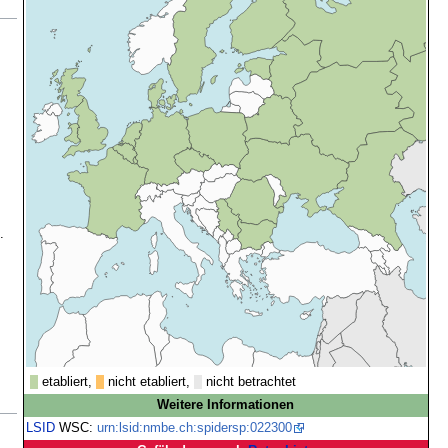
.
etabliert,
nicht etabliert,
nicht betrachtet
Weitere Informationen
LSID
WSC:
urn:lsid:nmbe.ch:spidersp:022300