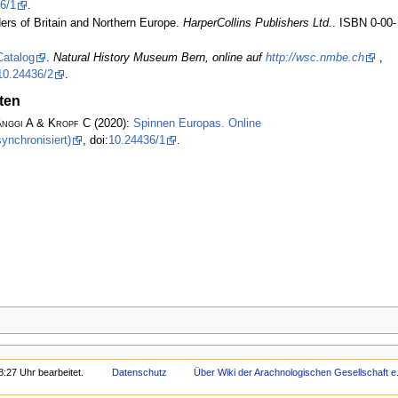
6/1
.
ders of Britain and Northern Europe.
HarperCollins Publishers Ltd.
. ISBN 0-00-
Catalog
.
Natural History Museum Bern, online auf
http://wsc.nmbe.ch
,
10.24436/2
.
ten
änggi A & Kropf C
(2020):
Spinnen Europas. Online
ynchronisiert)
, doi:
10.24436/1
.
8:27 Uhr bearbeitet.
Datenschutz
Über Wiki der Arachnologischen Gesellschaft e.