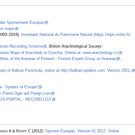
 der Spinnentiere Europas
.
tion maps
.
2003–2019):
Inventaire National du Patrimoine Naturel (https://inpn.mnhn.fr)
stman Recording Scheme
.
British Arachnological Society
.
ibution Maps of Arachnids in Czechia. Online at: www.arachnology.cz
.
Atlas of the Araneae of Finland – Finnish Expert Group on Araneae
.:
ae) of Balkan Peninsula. online at http://balkan-spiders.com. Version 2021.
e - Spiders of Europe”
n Pierre Oger auf Piwigo.com
 DATA PORTAL - RECORD LIST
änggi A & Kropf C
(2012):
Spinnen Europas. Version 01.2012. Online