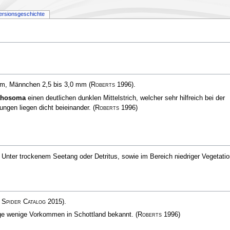
ersionsgeschichte
 mm, Männchen 2,5 bis 3,0 mm
(
Roberts
1996)
.
thosoma
einen deutlichen dunklen Mittelstrich, welcher sehr hilfreich bei der
ungen liegen dicht beieinander.
(
Roberts
1996)
Unter trockenem Seetang oder Detritus, sowie im Bereich niedriger Vegetatio
Spider Catalog
2015)
.
inige wenige Vorkommen in Schottland bekannt.
(
Roberts
1996)