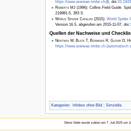
https://www.araneae.nmbe.ch
, doi:
10.2443
Roberts MJ
(1996): Collins Field Guide. Spi
219981-5, 383 S.
World Spider Catalog
(2015):
World Spider 
Version 16.5, abgerufen am 2015-11-07, doi:
Quellen der Nachweise und Checklis
Nentwig W, Blick T, Bosmans R, Gloor D, H
https://www.araneae.nmbe.ch (automatisch s
Kategorien
:
Infobox ohne Bild
Simziella
Diese Seite wurde zuletzt am 7. Juli 2025 um 1