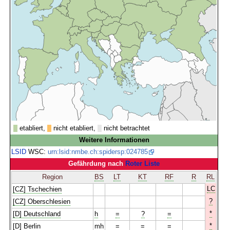
etabliert,
nicht etabliert,
nicht betrachtet
Weitere Informationen
LSID
WSC:
urn:lsid:nmbe.ch:spidersp:024785
Gefährdung nach
Roter Liste
Region
BS
LT
KT
RF
R
RL
LC
[CZ] Tschechien
?
[CZ] Oberschlesien
*
[D] Deutschland
h
=
?
=
*
[D] Berlin
mh
=
=
=