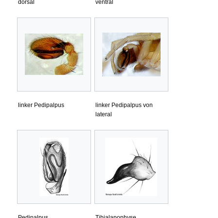
dorsal
ventral
linker Pedipalpus
linker Pedipalpus von
lateral
Pedipalpus
Tibialapophyse,