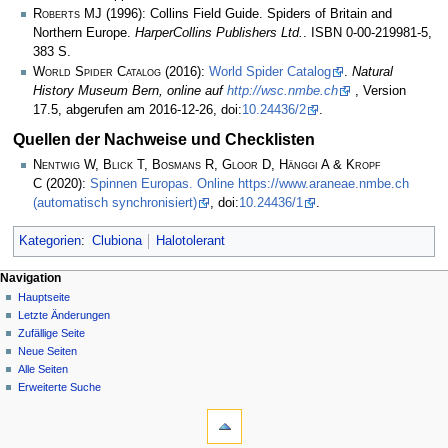
Roberts MJ
(1996): Collins Field Guide. Spiders of Britain and
Northern Europe.
HarperCollins Publishers Ltd.
. ISBN 0-00-219981-5,
383 S.
World Spider Catalog
(2016):
World Spider Catalog
.
Natural
History Museum Bern, online auf
http://wsc.nmbe.ch
, Version
17.5, abgerufen am 2016-12-26, doi:
10.24436/2
.
Quellen der Nachweise und Checklisten
Nentwig W, Blick T, Bosmans R, Gloor D, Hänggi A & Kropf
C
(2020):
Spinnen Europas. Online https://www.araneae.nmbe.ch
(automatisch synchronisiert)
, doi:
10.24436/1
.
Kategorien
:
Clubiona
Halotolerant
Navigation
Hauptseite
Letzte Änderungen
Zufällige Seite
Neue Seiten
Alle Seiten
Erweiterte Suche