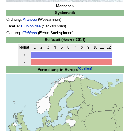
Männchen
Systematik
Ordnung:
Araneae
(Webspinnen)
Familie:
Clubionidae
(Sackspinnen)
Gattung:
Clubiona
(Echte Sackspinnen)
Reifezeit
(
Harvey
2014)
Monat:
1
2
3
4
5
6
7
8
9
10
11
12
♂
♀
[Quellen]
Verbreitung in Europa