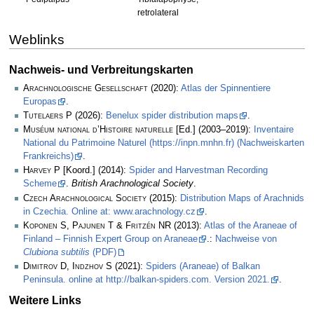
retrolateral
Weblinks
Nachweis- und Verbreitungskarten
Arachnologische Gesellschaft
(2020):
Atlas der Spinnentiere
Europas
.
Tutelaers P
(2026):
Benelux spider distribution maps
.
Muséum national d’Histoire naturelle
[Ed.] (2003–2019):
Inventaire
National du Patrimoine Naturel (https://inpn.mnhn.fr) (Nachweiskarten
Frankreichs)
.
Harvey P
[Koord.] (2014):
Spider and Harvestman Recording
Scheme
.
British Arachnological Society
.
Czech Arachnological Society
(2015):
Distribution Maps of Arachnids
in Czechia. Online at: www.arachnology.cz
.
Koponen S, Pajunen T & Fritzén NR
(2013):
Atlas of the Araneae of
Finland – Finnish Expert Group on Araneae
.:
Nachweise von
Clubiona subtilis
(PDF)
Dimitrov D, Indzhov S
(2021):
Spiders (Araneae) of Balkan
Peninsula. online at http://balkan-spiders.com. Version 2021.
.
Weitere Links