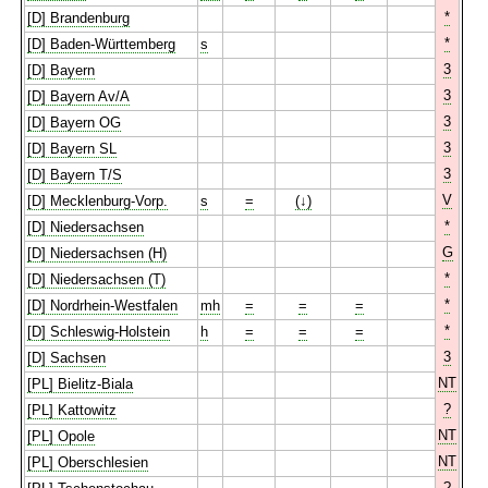
*
[D] Brandenburg
*
[D] Baden-Württemberg
s
3
[D] Bayern
3
[D] Bayern Av/A
3
[D] Bayern OG
3
[D] Bayern SL
3
[D] Bayern T/S
V
[D] Mecklenburg-Vorp.
s
=
(↓)
*
[D] Niedersachsen
G
[D] Niedersachsen (H)
*
[D] Niedersachsen (T)
*
[D] Nordrhein-Westfalen
mh
=
=
=
*
[D] Schleswig-Holstein
h
=
=
=
3
[D] Sachsen
NT
[PL] Bielitz-Biala
?
[PL] Kattowitz
NT
[PL] Opole
NT
[PL] Oberschlesien
?