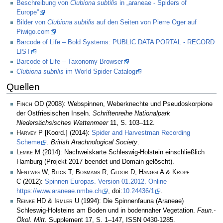
Beschreibung von
Clubiona subtilis
in „araneae - Spiders of
Europe”
Bilder von
Clubiona subtilis
auf den Seiten von Pierre Oger auf
Piwigo.com
Barcode of Life – Bold Systems: PUBLIC DATA PORTAL - RECORD
LIST
Barcode of Life – Taxonomy Browser
Clubiona subtilis
im World Spider Catalog
Quellen
Finch OD
(2008): Webspinnen, Weberknechte und Pseudoskorpione
der Ostfriesischen Inseln.
Schriftenreihe Nationalpark
Niedersächsisches Wattenmeer
11, S. 103–112.
Harvey P
[Koord.] (2014):
Spider and Harvestman Recording
Scheme
.
British Arachnological Society
.
Lemke M
(2014): Nachweiskarte Schleswig-Holstein einschließlich
Hamburg (Projekt 2017 beendet und Domain gelöscht).
Nentwig W, Blick T, Bosmans R, Gloor D, Hänggi A & Kropf
C
(2012):
Spinnen Europas. Version 01.2012. Online
https://www.araneae.nmbe.ch
, doi:
10.24436/1
.
Reinke HD & Irmler U
(1994): Die Spinnenfauna (Araneae)
Schleswig-Holsteins am Boden und in bodennaher Vegetation.
Faun.-
Ökol. Mitt.
Supplement 17, S. 1–147, ISSN 0430-1285.