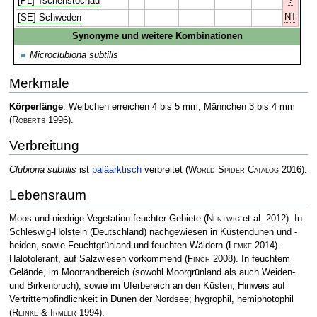
[PL] Tschenstochau
NT
[SE] Schweden
Synonyme und weitere Kombinationen
Microclubiona subtilis
Merkmale
Körperlänge
: Weibchen erreichen 4 bis 5 mm, Männchen 3 bis 4 mm
(
Roberts
1996)
.
Verbreitung
Clubiona subtilis
ist
paläarktisch
verbreitet
(
World Spider Catalog
2016)
.
Lebensraum
Moos und niedrige Vegetation feuchter Gebiete
(
Nentwig
et al. 2012)
. In
Schleswig-Holstein (Deutschland) nachgewiesen in Küstendünen und -
heiden, sowie Feuchtgrünland und feuchten Wäldern
(
Lemke
2014)
.
Halotolerant, auf Salzwiesen vorkommend
(
Finch
2008)
. In feuchtem
Gelände, im Moorrandbereich (sowohl Moorgrünland als auch Weiden-
und Birkenbruch), sowie im Uferbereich an den Küsten; Hinweis auf
Vertrittempfindlichkeit in Dünen der Nordsee; hygrophil, hemiphotophil
(
Reinke & Irmler
1994)
.