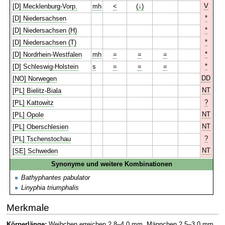
V
[D] Mecklenburg-Vorp.
mh
<
(↓)
*
[D] Niedersachsen
*
[D] Niedersachsen (H)
*
[D] Niedersachsen (T)
*
[D] Nordrhein-Westfalen
mh
=
=
=
*
[D] Schleswig-Holstein
s
=
=
=
DD
[NO] Norwegen
NT
[PL] Bielitz-Biala
?
[PL] Kattowitz
NT
[PL] Opole
NT
[PL] Oberschlesien
?
[PL] Tschenstochau
NT
[SE] Schweden
Synonyme und weitere Kombinationen
Bathyphantes pabulator
Linyphia triumphalis
Merkmale
Körperlänge:
Weibchen erreichen 2,8–4,0 mm, Männchen 2,5–3,0 mm