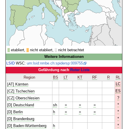
etabliert,
nicht etabliert,
nicht betrachtet
Weitere Informationen
LSID
WSC:
urn:lsid:nmbe.ch:spidersp:009755
Gefährdung nach
Roter Liste
Region
BS
LT
KT
RF
R
RL
LC
[AT] Kärnten
ES
[CZ] Tschechien
?
[CZ] Oberschlesien
*
[D] Deutschland
sh
=
=
=
*
[D] Berlin
h
=
=
=
*
[D] Brandenburg
*
[D] Baden-Württemberg
h