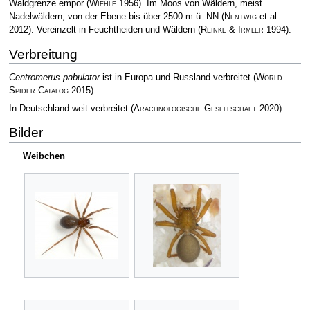
Waldgrenze empor
(
Wiehle
1956)
. Im Moos von Wäldern, meist
Nadelwäldern, von der Ebene bis über 2500 m ü. NN
(
Nentwig
et al.
2012)
. Vereinzelt in Feuchtheiden und Wäldern
(
Reinke & Irmler
1994)
.
Verbreitung
Centromerus pabulator
ist in Europa und Russland verbreitet
(
World
Spider Catalog
2015)
.
In Deutschland weit verbreitet
(
Arachnologische Gesellschaft
2020)
.
Bilder
Weibchen