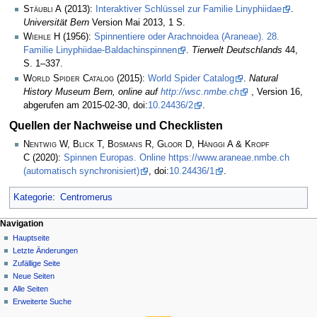
Stäubli A
(2013):
Interaktiver Schlüssel zur Familie Linyphiidae
.
Universität Bern
Version Mai 2013, 1 S.
Wiehle H
(1956):
Spinnentiere oder Arachnoidea (Araneae). 28.
Familie Linyphiidae-Baldachinspinnen
.
Tierwelt Deutschlands
44,
S. 1–337.
World Spider Catalog
(2015):
World Spider Catalog
.
Natural
History Museum Bern, online auf
http://wsc.nmbe.ch
, Version 16,
abgerufen am 2015-02-30, doi:
10.24436/2
.
Quellen der Nachweise und Checklisten
Nentwig W, Blick T, Bosmans R, Gloor D, Hänggi A & Kropf
C
(2020):
Spinnen Europas. Online https://www.araneae.nmbe.ch
(automatisch synchronisiert)
, doi:
10.24436/1
.
Kategorie
:
Centromerus
Navigation
Hauptseite
Letzte Änderungen
Zufällige Seite
Neue Seiten
Alle Seiten
Erweiterte Suche