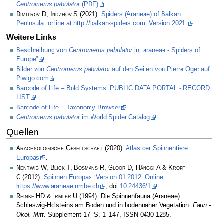
Centromerus pabulator
(PDF)
Dimitrov D, Indzhov S
(2021):
Spiders (Araneae) of Balkan
Peninsula. online at http://balkan-spiders.com. Version 2021.
.
Weitere Links
Beschreibung von
Centromerus pabulator
in „araneae - Spiders of
Europe”
Bilder von
Centromerus pabulator
auf den Seiten von Pierre Oger auf
Piwigo.com
Barcode of Life – Bold Systems: PUBLIC DATA PORTAL - RECORD
LIST
Barcode of Life – Taxonomy Browser
Centromerus pabulator
im World Spider Catalog
Quellen
Arachnologische Gesellschaft
(2020):
Atlas der Spinnentiere
Europas
.
Nentwig W, Blick T, Bosmans R, Gloor D, Hänggi A & Kropf
C
(2012):
Spinnen Europas. Version 01.2012. Online
https://www.araneae.nmbe.ch
, doi:
10.24436/1
.
Reinke HD & Irmler U
(1994): Die Spinnenfauna (Araneae)
Schleswig-Holsteins am Boden und in bodennaher Vegetation.
Faun.-
Ökol. Mitt.
Supplement 17, S. 1–147, ISSN 0430-1285.