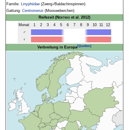
Familie:
Linyphiidae
(Zwerg-/Baldachinspinnen)
Gattung:
Centromerus
(Moosweberchen)
Reifezeit
(
Nentwig
et al. 2012)
Monat:
1
2
3
4
5
6
7
8
9
10
11
12
♂
♀
[Quellen]
Verbreitung in Europa