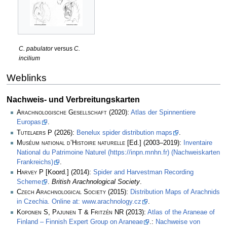
C. pabulator
versus
C.
incilium
Weblinks
Nachweis- und Verbreitungskarten
Arachnologische Gesellschaft
(2020):
Atlas der Spinnentiere
Europas
.
Tutelaers P
(2026):
Benelux spider distribution maps
.
Muséum national d’Histoire naturelle
[Ed.] (2003–2019):
Inventaire
National du Patrimoine Naturel (https://inpn.mnhn.fr) (Nachweiskarten
Frankreichs)
.
Harvey P
[Koord.] (2014):
Spider and Harvestman Recording
Scheme
.
British Arachnological Society
.
Czech Arachnological Society
(2015):
Distribution Maps of Arachnids
in Czechia. Online at: www.arachnology.cz
.
Koponen S, Pajunen T & Fritzén NR
(2013):
Atlas of the Araneae of
Finland – Finnish Expert Group on Araneae
.:
Nachweise von