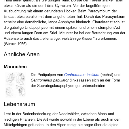
Tibia heller gefärbt als die übrigen Teile. Borste der Patella stärker, aber
etwas kürzer als die der Tibia. Cymbium: Vor der kegelförmigen
Ausbuchtung mit einem gerundeten Höcker. Beim Paracymbium der
Endast etwa parallel mit dem angehefteten Teil. Durch das Paracymbium
scheint eine dornähnliche, lange Apophyse hindurch. Charakteristisch ist
die gabelige Endapophyse mit einem spitzen und einem stumpfen Ast
und einem langen Dorn am Stiel. Mitunter ist bei der Betrachtung von der
Außenseite auch das „feilenartige, vielzähnige Kissen“ zu erkennen.
(
Wiehle
1956)
Ähnliche Arten
Männchen
Die Pedipalpen von
Centromerus incilium
(rechst) und
Centromerus pabulator
(links)lassen sich an der Form
der Suprategularapophyse gut unterscheiden.
Lebensraum
Lebt in der Bodenbedeckung der Nadelwälder, zwischen Moos und
niedrigen Pflanzen. Die Art wurde sowohl in der Ebene als auch in den
Mittelgebirgen gefunden; in den Alpen steigt sie sogar über die alpine