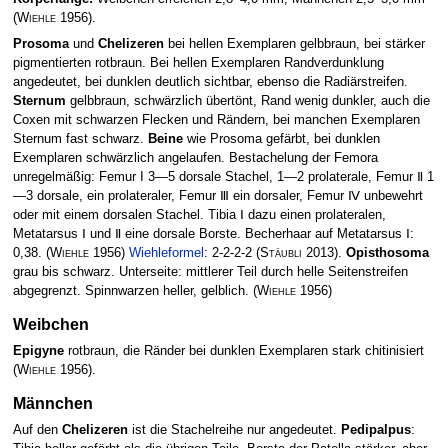
(
Wiehle
1956)
.
Prosoma
und
Chelizeren
bei hellen Exemplaren gelbbraun, bei stärker
pigmentierten rotbraun. Bei hellen Exemplaren Randverdunklung
angedeutet, bei dunklen deutlich sichtbar, ebenso die Radiärstreifen.
Sternum
gelbbraun, schwärzlich übertönt, Rand wenig dunkler, auch die
Coxen mit schwarzen Flecken und Rändern, bei manchen Exem­plaren
Sternum fast schwarz.
Beine
wie Prosoma gefärbt, bei dunklen
Exemplaren schwärzlich angelaufen. Bestachelung der Femora
unregelmäßig: Femur I 3—5 dorsale Stachel, 1—2 prolaterale, Femur Ⅱ 1
—3 dorsale, ein prolateraler, Femur Ⅲ ein dorsaler, Femur Ⅳ unbewehrt
oder mit einem dorsalen Stachel. Tibia Ⅰ dazu einen prolateralen,
Metatarsus Ⅰ und Ⅱ eine dorsale Borste. Becherhaar auf Metatarsus Ⅰ:
0,38.
(
Wiehle
1956)
Wiehleformel
: 2-2-2-2
(
Stäubli
2013)
.
Opisthosoma
grau bis schwarz. Unterseite: mittlerer Teil durch helle Seiten­streifen
abgegrenzt. Spinnwarzen heller, gelblich.
(
Wiehle
1956)
Weibchen
Epigyne
rotbraun, die Ränder bei dunklen Exemplaren stark chitinisiert
(
Wiehle
1956)
.
Männchen
Auf den
Chelizeren
ist die Stachelreihe nur angedeutet.
Pedipalpus
: