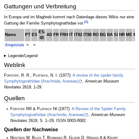
Gattungen und Verbreitung
In Europa und im Maghreb kommt nach Datenlage dieses Wikis nur eine
[A]
Gattung der Familie Symphytognathidae vor.
ES-
Name
PT
ES
AD
FR
FRH
IT
IT82
IT88
RO
BG
BA
SI
HR
ME
M
IB
Anapistula
×
×
Legende/Legend
Weblink
Forster, R. R.; Platnick, N. I.
(1977):
A review of the spider family
Symphytognathidae (Arachnida, Araneae)
.
American Museum
Novitates
2619, 1-29.
Quellen
Forster RR & Platnick NI
(1977):
A Review of the Spider Family
Symphytognathidae (Arachnida, Araneae)
.
American Museum
Novitates
2619, S. 1–29, ISSN 0003-0082.
Quellen der Nachweise
Nentwig W, Blick T, Bosmans R, Gloor D, Hänggi A & Kropf