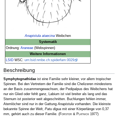
Anapistula ataecina
Weibchen
Systematik
Ordnung:
Araneae
(Webspinnen)
Weitere Informationen
LSID
WSC:
urn:lsid:nmbe.ch:spiderfam:0029
Beschreibung
Symphytognathidae
ist eine Familie sehr kleiner, vor allem tropischer
Spinnen. Bei den Vertretern der Familie sind die Chelizeren mindestens
an der Basis zusammengewachsen, der Pedipalpus des Weibchens hat
nur ein Glied oder fehlt ganz, Labium ist viel breiter als lang und das
Sternum ist posterior weit abgeschnitten. Buchlungen fehlen immer,
Atemlöcher sind nur in der Gattung
Anapistula
vorhanden. Die kleinste
bekannte Spinne der Welt,
Patu digua
mit einer Körperlänge von 0,37
mm, gehört auch zu dieser Familie.
(
Forster & Platnick
1977)