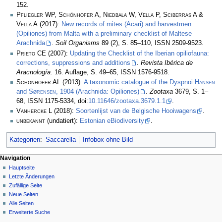
152.
Pfliegler WP, Schönhofer A, Niedbała W, Vella P, Sciberras A &
Vella A
(2017):
New records of mites (Acari) and harvestmen
(Opiliones) from Malta with a preliminary checklist of Maltese
Arachnida
.
Soil Organisms
89 (2), S. 85–110, ISSN 2509-9523.
Prieto CE
(2007):
Updating the Checklist of the Iberian opiliofauna:
corrections, suppressions and additions
.
Revista Ibérica de
Aracnología
. 16. Auflage, S. 49–65, ISSN 1576-9518.
Schönhofer AL
(2013):
A taxonomic catalogue of the Dyspnoi
Hansen
and
Sørensen
, 1904 (Arachnida: Opiliones)
.
Zootaxa
3679, S. 1–
68, ISSN 1175-5334, doi:
10.11646/zootaxa.3679.1.1
.
Vanhercke L
(2018):
Soortenlijst van de Belgische Hooiwagens
.
unbekannt
(undatiert):
Estonian eBiodiversity
.
Kategorien
:
Saccarella
Infobox ohne Bild
Navigation
Hauptseite
Letzte Änderungen
Zufällige Seite
Neue Seiten
Alle Seiten
Erweiterte Suche