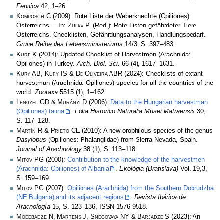
Fennica
42, 1–26.
Komposch C
(2009): Rote Liste der Weberknechte (Opiliones)
Österreichs. – In:
Zulka
P. (Red.): Rote Listen gefährdeter Tiere
Österreichs. Checklisten, Gefährdungsanalysen, Handlungsbedarf.
Grüne Reihe des Lebensministeriums
14/3, S. 397–483.
Kurt K
(2014): Updated Checklist of Harvestmen (Arachnida:
Opiliones) in Turkey.
Arch. Biol. Sci.
66 (4), 1617–1631.
Kury AB, Kury IS & De Oliveira ABR
(2024): Checklists of extant
harvestman (Arachnida: Opiliones) species for all the countries of the
world.
Zootaxa
5515 (1), 1–162.
Lengyel GD & Murányi D
(2006):
Data to the Hungarian harvestman
(Opiliones) fauna
.
Folia Historico Naturalia Musei Matraensis
30,
S. 117–128.
Martín R & Prieto CE
(2010): A new orophilous species of the genus
Dasylobus
(Opiliones: Phalangiidae) from Sierra Nevada, Spain.
Journal of Arachnology
38 (1), S. 113–118.
Mitov PG
(2000):
Contribution to the knowledge of the harvestmen
(Arachnida: Opiliones) of Albania
.
Ekológia (Bratislava)
Vol. 19,3,
S. 159–169.
Mitov PG
(2007):
Opiliones (Arachnida) from the Southern Dobrudzha
(NE Bulgaria) and its adjacent regions
.
Revista Ibérica de
Aracnología
15, S. 123–136, ISSN 1576-9518.
Modebadze N, Martens J, Snegovaya NY & Barjadze S
(2023): An