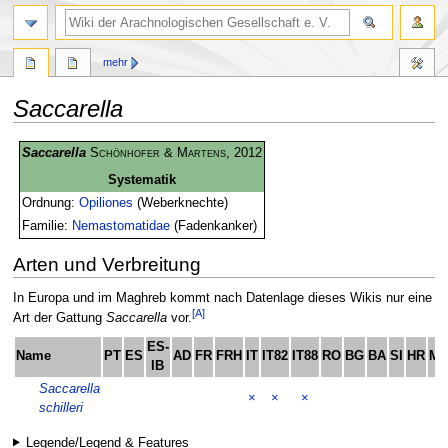
mehr
Saccarella
Zur
Zur
Saccarella
Schönhofer & Martens
, 2012
Navigation
Suche
Systematik
springen
springen
Ordnung:
Opiliones
(Weberknechte)
Familie:
Nemastomatidae
(Fadenkanker)
Arten und Verbreitung
In Europa und im Maghreb kommt nach Datenlage dieses Wikis nur eine
[A]
Art der Gattung
Saccarella
vor.
ES-
Name
PT
ES
AD
FR
FRH
IT
IT82
IT88
RO
BG
BA
SI
HR
M
IB
Saccarella
×
×
×
schilleri
Legende/Legend & Features