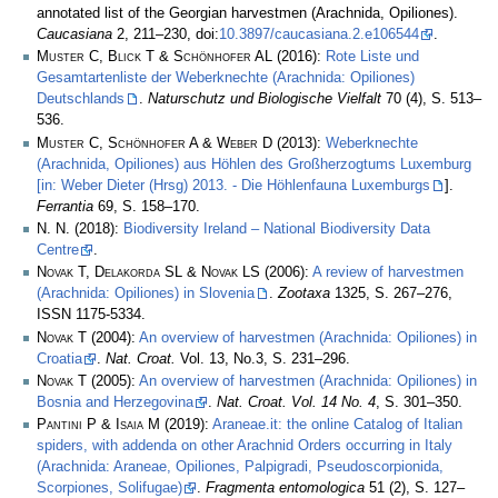
annotated list of the Georgian harvestmen (Arachnida, Opiliones).
Caucasiana
2, 211–230, doi:
10.3897/caucasiana.2.e106544
.
Muster C, Blick T & Schönhofer AL
(2016):
Rote Liste und
Gesamtartenliste der Weberknechte (Arachnida: Opiliones)
Deutschlands
.
Naturschutz und Biologische Vielfalt
70 (4), S. 513–
536.
Muster C, Schönhofer A & Weber D
(2013):
Weberknechte
(Arachnida, Opiliones) aus Höhlen des Großherzogtums Luxemburg
[in: Weber Dieter (Hrsg) 2013. - Die Höhlenfauna Luxemburgs
].
Ferrantia
69, S. 158–170.
N. N.
(2018):
Biodiversity Ireland – National Biodiversity Data
Centre
.
Novak T, Delakorda SL & Novak LS
(2006):
A review of harvestmen
(Arachnida: Opiliones) in Slovenia
.
Zootaxa
1325, S. 267–276,
ISSN 1175-5334.
Novak T
(2004):
An overview of harvestmen (Arachnida: Opiliones) in
Croatia
.
Nat. Croat.
Vol. 13, No.3, S. 231–296.
Novak T
(2005):
An overview of harvestmen (Arachnida: Opiliones) in
Bosnia and Herzegovina
.
Nat. Croat. Vol. 14 No. 4
, S. 301–350.
Pantini P & Isaia M
(2019):
Araneae.it: the online Catalog of Italian
spiders, with addenda on other Arachnid Orders occurring in Italy
(Arachnida: Araneae, Opiliones, Palpigradi, Pseudoscorpionida,
Scorpiones, Solifugae)
.
Fragmenta entomologica
51 (2), S. 127–