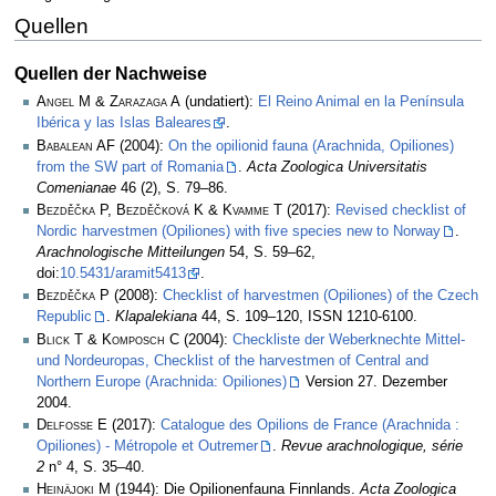
Quellen
Quellen der Nachweise
Angel M & Zarazaga A
(undatiert):
El Reino Animal en la Península
Ibérica y las Islas Baleares
.
Babalean AF
(2004):
On the opilionid fauna (Arachnida, Opiliones)
from the SW part of Romania
.
Acta Zoologica Universitatis
Comenianae
46 (2), S. 79–86.
Bezděčka P, Bezděčková K & Kvamme T
(2017):
Revised checklist of
Nordic harvestmen (Opiliones) with five species new to Norway
.
Arachnologische Mitteilungen
54, S. 59–62,
doi:
10.5431/aramit5413
.
Bezděčka P
(2008):
Checklist of harvestmen (Opiliones) of the Czech
Republic
.
Klapalekiana
44, S. 109–120, ISSN 1210-6100.
Blick T & Komposch C
(2004):
Checkliste der Weberknechte Mittel-
und Nordeuropas, Checklist of the harvestmen of Central and
Northern Europe (Arachnida: Opiliones)
Version 27. Dezember
2004.
Delfosse E
(2017):
Catalogue des Opilions de France (Arachnida :
Opiliones) - Métropole et Outremer
.
Revue arachnologique, série
2
n° 4, S. 35–40.
Heinäjoki M
(1944): Die Opilionenfauna Finnlands.
Acta Zoologica