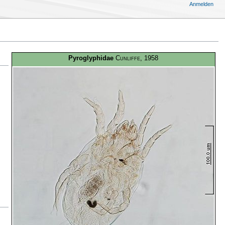
Anmelden
Pyroglyphidae
Cunliffe
, 1958