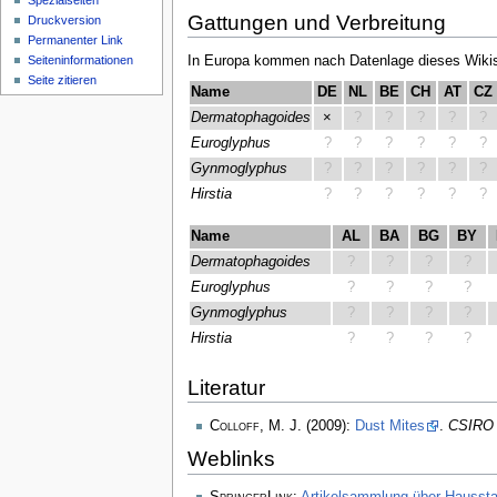
Spezialseiten
Gattungen und Verbreitung
Druckversion
Permanenter Link
In Europa kommen nach Datenlage dieses Wikis
Seiten­­informationen
Seite zitieren
Name
DE
NL
BE
CH
AT
CZ
Dermatophagoides
×
?
?
?
?
?
Euroglyphus
?
?
?
?
?
?
Gynmoglyphus
?
?
?
?
?
?
Hirstia
?
?
?
?
?
?
Name
AL
BA
BG
BY
Dermatophagoides
?
?
?
?
Euroglyphus
?
?
?
?
Gynmoglyphus
?
?
?
?
Hirstia
?
?
?
?
Literatur
Colloff, M. J.
(2009):
Dust Mites
.
CSIRO 
Weblinks