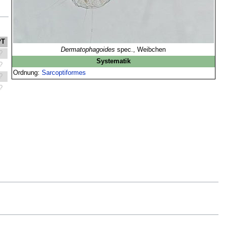
PT
Dermatophagoides
spec., Weibchen
?
Systematik
?
Ordnung:
Sarcoptiformes
?
?