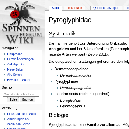
Seite
Diskussion
Quelltext anzeigen
V
Pyroglyphidae
Zur
Zur
Systematik
Navigation
Suche
springen
springen
Die Familie gehört zur Unterordnung
Oribatida
,
Navigation
Analgoidea
und hat 3 Unterfamilien (Dermatoph
Hauptseite
rezente Arten weltweit
(
Zhang
2011)
.
Letzte Änderungen
Die europäischen Gattungen gehören zu den folg
Zufällige Seite
Dermatophagoidinae
Neue Seiten
Alle Seiten
Dermatophagoides
Erweiterte Suche
Pyroglyphinae
Suche
Dermatophagoides
Incertae sedis (nicht zugeordnet)
Euroglyphus
Gynmoglyphus
Werkzeuge
Biologie
Links auf diese Seite
Änderungen an
verlinkten Seiten
Pyroglyphidae ist eine Familie vor allem auf Vö