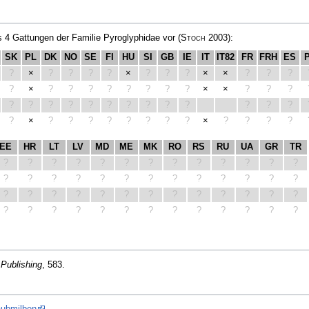
 4 Gattungen der Familie Pyroglyphidae vor
(
Stoch
2003)
:
SK
PL
DK
NO
SE
FI
HU
SI
GB
IE
IT
IT82
FR
FRH
ES
?
×
?
?
?
?
×
?
?
?
×
×
?
?
?
?
×
?
?
?
?
?
?
?
?
×
×
?
?
?
?
?
?
?
?
?
?
?
?
?
?
?
?
?
×
?
?
?
?
?
?
?
?
×
?
?
?
?
EE
HR
LT
LV
MD
ME
MK
RO
RS
RU
UA
GR
TR
?
?
?
?
?
?
?
?
?
?
?
?
?
?
?
?
?
?
?
?
?
?
?
?
?
?
?
?
?
?
?
?
?
?
?
?
?
?
?
?
?
?
?
?
?
?
?
?
?
?
?
?
Publishing
, 583.