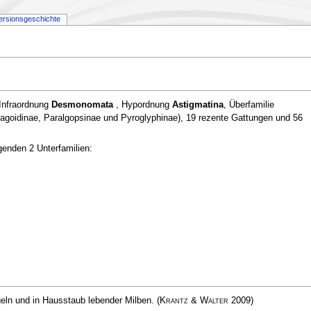
ersionsgeschichte
 Infraordnung
Desmonomata
, Hypordnung
Astigmatina
, Überfamilie
agoidinae, Paralgopsinae und Pyroglyphinae), 19 rezente Gattungen und 56
enden 2 Unterfamilien:
geln und in Hausstaub lebender Milben.
(
Krantz & Walter
2009)