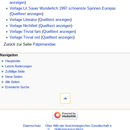
anzeigen
)
Vorlage:Lit Sauer Wunderlich 1997 schoenste Spinnen Europas
(
Quelltext anzeigen
)
Vorlage:Literatur
(
Quelltext anzeigen
)
Vorlage:Nichtfett
(
Quelltext anzeigen
)
Vorlage:Trivial fam
(
Quelltext anzeigen
)
Vorlage:Trivial ord
(
Quelltext anzeigen
)
Zurück zur Seite
Palpimanidae
.
Navigation
Hauptseite
Letzte Änderungen
Zufällige Seite
Neue Seiten
Alle Seiten
Erweiterte Suche
Datenschutz
Über Wiki der Arachnologischen Gesellschaft e.
V.
Haftungsausschluss