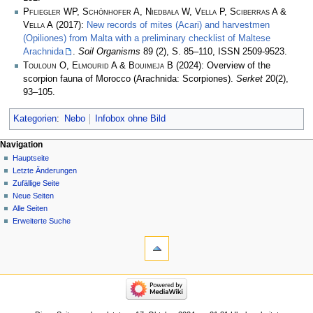
Pfliegler WP, Schönhofer A, Niedbała W, Vella P, Sciberras A &
Vella A
(2017):
New records of mites (Acari) and harvestmen
(Opiliones) from Malta with a preliminary checklist of Maltese
Arachnida
.
Soil Organisms
89 (2), S. 85–110, ISSN 2509-9523.
Touloun O, Elmourid A & Bouimeja B
(2024): Overview of the
scorpion fauna of Morocco (Arachnida: Scorpiones).
Serket
20(2),
93–105.
Kategorien
:
Nebo
Infobox ohne Bild
Navigation
Hauptseite
Letzte Änderungen
Zufällige Seite
Neue Seiten
Alle Seiten
Erweiterte Suche