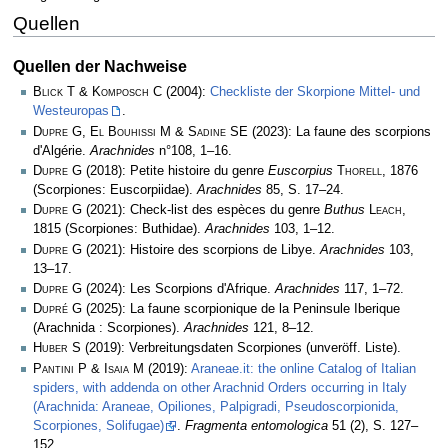
Quellen
Quellen der Nachweise
Blick T & Komposch C
(2004):
Checkliste der Skorpione Mittel- und
Westeuropas
.
Dupre G, El Bouhissi M & Sadine SE
(2023): La faune des scorpions
d'Algérie.
Arachnides
n°108, 1–16.
Dupre G
(2018): Petite histoire du genre
Euscorpius
Thorell
, 1876
(Scorpiones: Euscorpiidae).
Arachnides
85, S. 17–24.
Dupre G
(2021): Check-list des espèces du genre
Buthus
Leach
,
1815 (Scorpiones: Buthidae).
Arachnides
103, 1­–12.
Dupre G
(2021): Histoire des scorpions de Libye.
Arachnides
103,
13–17.
Dupre G
(2024): Les Scorpions d'Afrique.
Arachnides
117, 1–72.
Dupré G
(2025): La faune scorpionique de la Peninsule Iberique
(Arachnida : Scorpiones).
Arachnides
121, 8–12.
Huber S
(2019): Verbreitungsdaten Scorpiones (unveröff. Liste).
Pantini P & Isaia M
(2019):
Araneae.it: the online Catalog of Italian
spiders, with addenda on other Arachnid Orders occurring in Italy
(Arachnida: Araneae, Opiliones, Palpigradi, Pseudoscorpionida,
Scorpiones, Solifugae)
.
Fragmenta entomologica
51 (2), S. 127–
152.