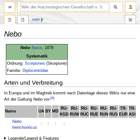
mehr
Nebo
Zur
Zur
Nebo
Simon
, 1878
Navigation
Suche
Systematik
springen
springen
Ordnung:
Scorpiones
(Skorpione)
Familie:
Diplocentridae
Arten und Verbreitung
In Europa und im Maghreb kommt nach Datenlage dieses Wikis nur eine
[A]
Art der Gattung
Nebo
vor.
RU-
RU-
RU-
RU-
RU-
RU-
TR-
TR-
Name
UA
BY
MD
C
KGD
RUW
RUC
RUE
RUN
RUS
EUR
ASI
Nebo
?
?
?
?
hierichonticus
Legende/Legend & Features