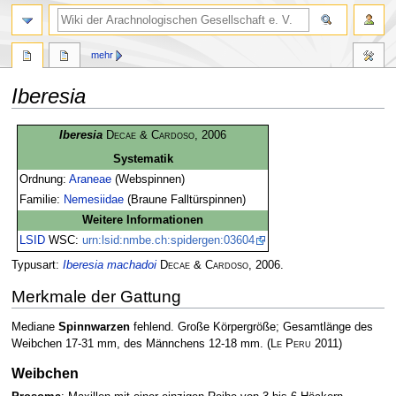
mehr
Iberesia
Zur
Zur
Iberesia
Decae & Cardoso
, 2006
Navigation
Suche
Systematik
springen
springen
Ordnung:
Araneae
(Webspinnen)
Familie:
Nemesiidae
(Braune Falltürspinnen)
Weitere Informationen
LSID
WSC:
urn:lsid:nmbe.ch:spidergen:03604
Typusart:
Iberesia machadoi
Decae & Cardoso
, 2006.
Merkmale der Gattung
Mediane
Spinnwarzen
fehlend. Große Körpergröße; Gesamtlänge des
Weibchen 17-31 mm, des Männchens 12-18 mm.
(
Le Peru
2011)
Weibchen