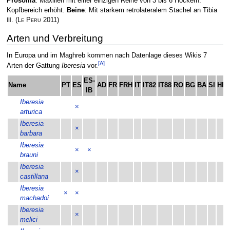
Prosoma
: Maxillen mit einer einzigen Reihe von 3 bis 6 Höckern.
Kopfbereich erhöht.
Beine
: Mit starkem retrolateralem Stachel an Tibia
Ⅲ.
(
Le Peru
2011)
Arten und Verbreitung
In Europa und im Maghreb kommen nach Datenlage dieses Wikis 7
[A]
Arten der Gattung
Iberesia
vor.
ES-
Name
PT
ES
AD
FR
FRH
IT
IT82
IT88
RO
BG
BA
SI
HR
IB
Iberesia
×
arturica
Iberesia
×
barbara
Iberesia
×
×
brauni
Iberesia
×
castillana
Iberesia
×
×
machadoi
Iberesia
×
melici