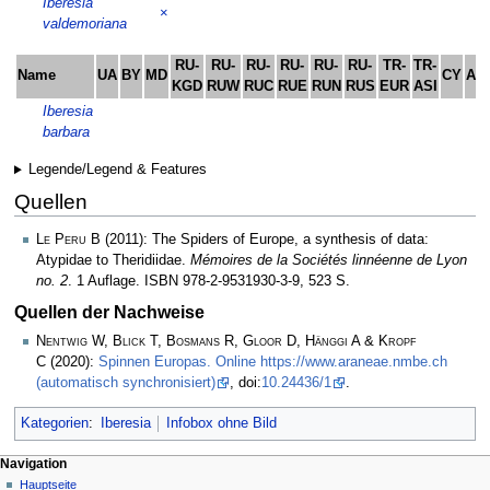
Iberesia
×
valdemoriana
RU-
RU-
RU-
RU-
RU-
RU-
TR-
TR-
Name
UA
BY
MD
CY
AM
KGD
RUW
RUC
RUE
RUN
RUS
EUR
ASI
Iberesia
barbara
Legende/Legend & Features
Quellen
Le Peru B
(2011): The Spiders of Europe, a synthesis of data:
Atypidae to Theridiidae.
Mémoires de la Sociétés linnéenne de Lyon
no. 2
. 1 Auflage. ISBN 978-2-9531930-3-9, 523 S.
Quellen der Nachweise
Nentwig W, Blick T, Bosmans R, Gloor D, Hänggi A & Kropf
C
(2020):
Spinnen Europas. Online https://www.araneae.nmbe.ch
(automatisch synchronisiert)
, doi:
10.24436/1
.
Kategorien
:
Iberesia
Infobox ohne Bild
Navigation
Hauptseite