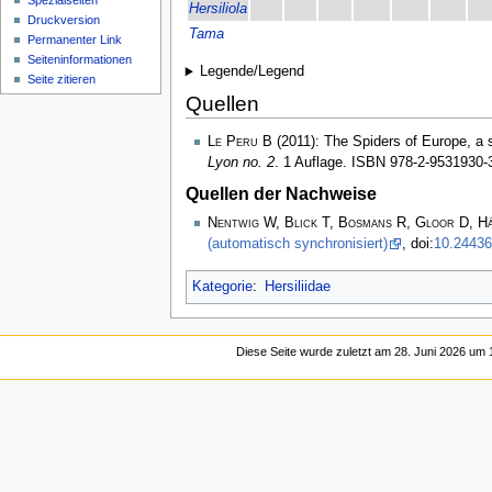
Spezialseiten
Hersiliola
Druckversion
Tama
Permanenter Link
Seiten­­informationen
Legende/Legend
Seite zitieren
Quellen
Le Peru B
(2011): The Spiders of Europe, a s
Lyon no. 2
. 1 Auflage. ISBN 978-2-9531930-3
Quellen der Nachweise
Nentwig W, Blick T, Bosmans R, Gloor D, H
(automatisch synchronisiert)
, doi:
10.24436
Kategorie
:
Hersiliidae
Diese Seite wurde zuletzt am 28. Juni 2026 um 1