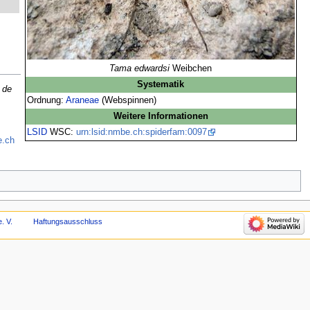
Tama edwardsi
Weibchen
Systematik
 de
Ordnung:
Araneae
(Webspinnen)
Weitere Informationen
LSID
WSC:
urn:lsid:nmbe.ch:spiderfam:0097
e.ch
. V.
Haftungsausschluss