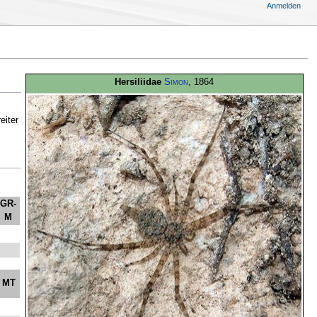
Anmelden
Hersiliidae
Simon
, 1864
eiter
GR-
M
MT