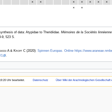
×
×
×
×
×
×
×
×
×
ynthesis of data: Atypidae to Theridiidae.
Mémoires de la Sociétés linnéenne
-9, 523 S.
änggi A & Kropf C
(2020):
Spinnen Europas. Online https://www.araneae.nmb
/1
.
9:20 Uhr bearbeitet.
Datenschutz
Über Wiki der Arachnologischen Gesellschaft e