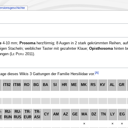
ersionsgeschichte
e
4-10 mm;
Prosoma
herzförmig; 8 Augen in 2 stark gekrümmten Reihen, auf
igen Stacheln; weiblicher Taster mit gezahnter Klaue;
Opisthosoma
hinten br
lungen
(
Le Peru
2011)
.
[A]
e dieses Wikis 3 Gattungen der Familie Hersiliidae vor.
IT82
IT88
RO
BG
BA
SI
HR
ME
MK
RS
KV
AL
GR
-
RU-
RU-
TR-
TR-
CY
AM
AZ
GE
MA
DZ
TN
LY
EG
E
RUN
RUS
EUR
ASI
×
×
×