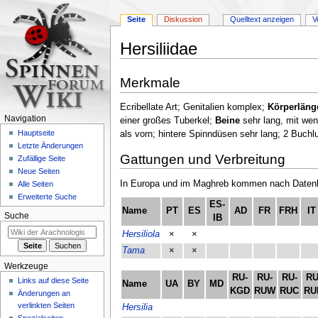
Seite
Diskussion
Quelltext anzeigen
V
Hersiliidae
Zur
Zur
Merkmale
Navigation
Suche
springen
springen
Ecribellate Art; Genitalien komplex;
Körperläng
Navigation
einer großes Tuberkel;
Beine
sehr lang, mit wen
Hauptseite
als vorn; hintere Spinndüsen sehr lang; 2 Buch
Letzte Änderungen
Gattungen und Verbreitung
Zufällige Seite
Neue Seiten
In Europa und im Maghreb kommen nach Datenlag
Alle Seiten
Erweiterte Suche
ES-
Name
PT
ES
AD
FR
FRH
IT
Suche
IB
Hersiliola
×
×
Tama
×
×
Werkzeuge
RU-
RU-
RU-
RU
Links auf diese Seite
Name
UA
BY
MD
KGD
RUW
RUC
RU
Änderungen an
verlinkten Seiten
Hersilia