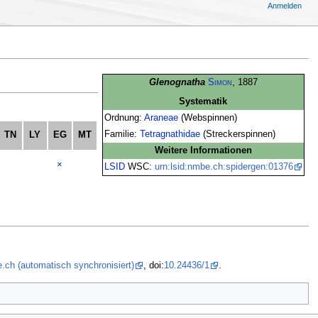
Anmelden
Glenognatha
Simon
, 1887
Systematik
Ordnung:
Araneae
(Webspinnen)
Familie:
Tetragnathidae
(Streckerspinnen)
TN
LY
EG
MT
Weitere Informationen
×
LSID
WSC:
urn:lsid:nmbe.ch:spidergen:01376
.ch (automatisch synchronisiert)
, doi:
10.24436/1
.