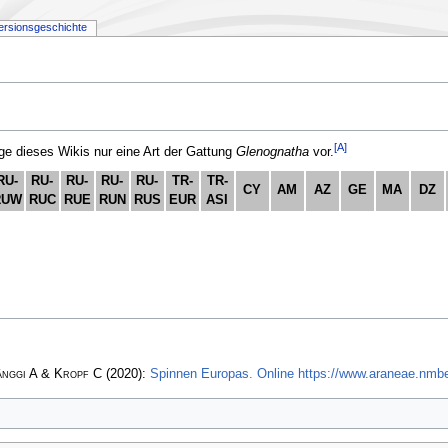
ersionsgeschichte
[A]
 dieses Wikis nur eine Art der Gattung
Glenognatha
vor.
RU-
RU-
RU-
RU-
RU-
TR-
TR-
CY
AM
AZ
GE
MA
DZ
RUW
RUC
RUE
RUN
RUS
EUR
ASI
änggi A & Kropf C
(2020):
Spinnen Europas. Online https://www.araneae.nmbe