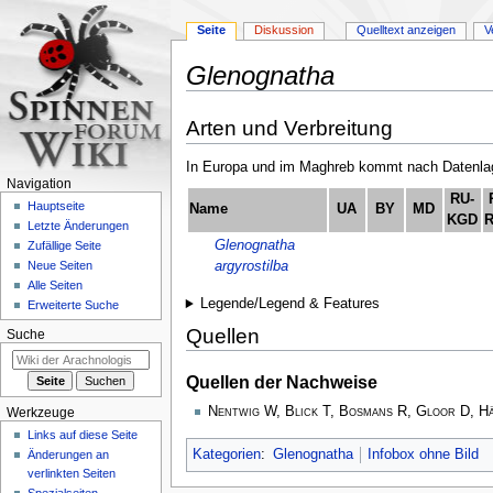
Seite
Diskussion
Quelltext anzeigen
V
Glenognatha
Zur
Zur
Arten und Verbreitung
Navigation
Suche
springen
springen
In Europa und im Maghreb kommt nach Datenlage
Navigation
RU-
Hauptseite
Name
UA
BY
MD
KGD
Letzte Änderungen
Glenognatha
Zufällige Seite
argyrostilba
Neue Seiten
Alle Seiten
Legende/Legend & Features
Erweiterte Suche
Quellen
Suche
Quellen der Nachweise
Nentwig W, Blick T, Bosmans R, Gloor D, H
Werkzeuge
Links auf diese Seite
Kategorien
:
Glenognatha
Infobox ohne Bild
Änderungen an
verlinkten Seiten