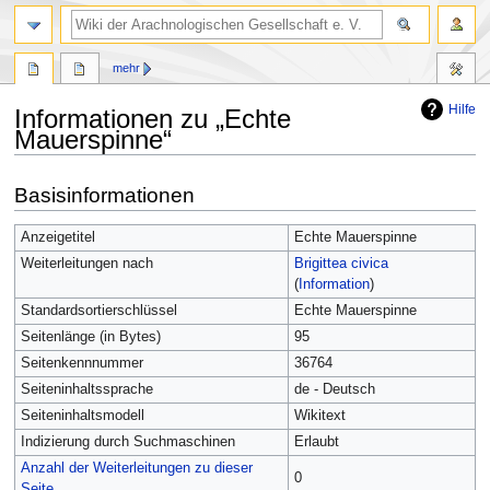
mehr
Hilfe
Informationen zu „Echte
Mauerspinne“
Zur
Zur
Basisinformationen
Navigation
Suche
springen
springen
Anzeigetitel
Echte Mauerspinne
Weiterleitungen nach
Brigittea civica
(
Information
)
Standardsortierschlüssel
Echte Mauerspinne
Seitenlänge (in Bytes)
95
Seitenkennnummer
36764
Seiteninhaltssprache
de - Deutsch
Seiteninhaltsmodell
Wikitext
Indizierung durch Suchmaschinen
Erlaubt
Anzahl der Weiterleitungen zu dieser
0
Seite