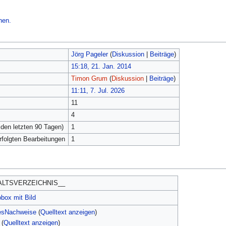
hen.
Jörg Pageler
(
Diskussion
|
Beiträge
)
15:18, 21. Jan. 2014
Timon Grum
(
Diskussion
|
Beiträge
)
11:11, 7. Jul. 2026
11
4
 den letzten 90 Tagen)
1
erfolgten Bearbeitungen
1
ALTSVERZEICHNIS__
obox mit Bild
esNachweise
(
Quelltext anzeigen
)
(
Quelltext anzeigen
)