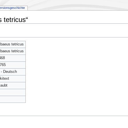
ersionsgeschichte
 tetricus“
baeus tetricus
baeus tetricus
468
765
 - Deutsch
kitext
laubt