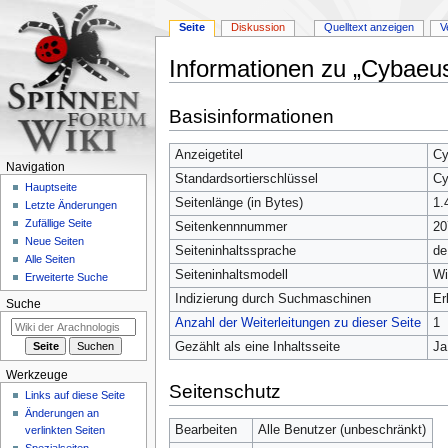
Seite
Diskussion
Quelltext anzeigen
V
Informationen zu „Cybaeus
Zur
Zur
Basisinformationen
Navigation
Suche
springen
springen
Anzeigetitel
Cy
Navigation
Standardsortierschlüssel
Cy
Hauptseite
Seitenlänge (in Bytes)
1.
Letzte Änderungen
Zufällige Seite
Seitenkennnummer
20
Neue Seiten
Seiteninhaltssprache
de
Alle Seiten
Seiteninhaltsmodell
Wi
Erweiterte Suche
Indizierung durch Suchmaschinen
Er
Suche
Anzahl der Weiterleitungen zu dieser Seite
1
Gezählt als eine Inhaltsseite
Ja
Werkzeuge
Seitenschutz
Links auf diese Seite
Änderungen an
Bearbeiten
Alle Benutzer (unbeschränkt)
verlinkten Seiten