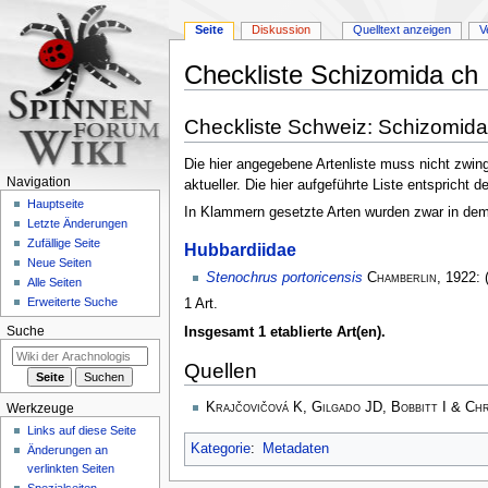
Seite
Diskussion
Quelltext anzeigen
V
Checkliste Schizomida ch
Zur
Zur
Checkliste Schweiz: Schizomida
Navigation
Suche
springen
springen
Die hier angegebene Artenliste muss nicht zwing
Navigation
aktueller. Die hier aufgeführte Liste entspricht
Hauptseite
In Klammern gesetzte Arten wurden zwar in dem L
Letzte Änderungen
Zufällige Seite
Hubbardiidae
Neue Seiten
Stenochrus portoricensis
Chamberlin
, 1922:
Alle Seiten
Erweiterte Suche
1 Art.
Insgesamt 1 etablierte Art(en).
Suche
Quellen
Krajčovičová K, Gilgado JD, Bobbitt I & Ch
Werkzeuge
Links auf diese Seite
Kategorie
:
Metadaten
Änderungen an
verlinkten Seiten