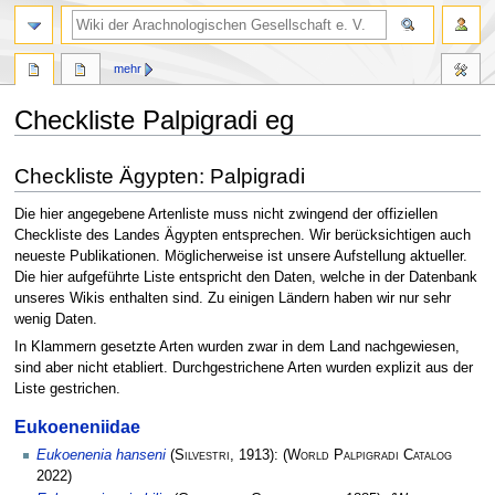
mehr
Checkliste Palpigradi eg
Zur
Zur
Checkliste Ägypten: Palpigradi
Navigation
Suche
springen
springen
Die hier angegebene Artenliste muss nicht zwingend der offiziellen
Checkliste des Landes Ägypten entsprechen. Wir berücksichtigen auch
neueste Publikationen. Möglicherweise ist unsere Aufstellung aktueller.
Die hier aufgeführte Liste entspricht den Daten, welche in der Datenbank
unseres Wikis enthalten sind. Zu einigen Ländern haben wir nur sehr
wenig Daten.
In Klammern gesetzte Arten wurden zwar in dem Land nachgewiesen,
sind aber nicht etabliert. Durchgestrichene Arten wurden explizit aus der
Liste gestrichen.
Eukoeneniidae
Eukoenenia hanseni
(
Silvestri
, 1913):
(
World Palpigradi Catalog
2022)