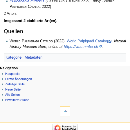
Eukoenenia mirabilis
(
Grassi and Calandruccio
, 1885):
(
World
Palpigradi Catalog
2022)
2 Arten.
Insgesamt 2 etablierte Art(en).
Quellen
World Palpigradi Catalog
(2022):
World Palpigradi Catalog
.
Natural
History Museum Bern, online at
https://wac.nmbe.ch
.
Kategorie
:
Metadaten
Navigation
Hauptseite
Letzte Änderungen
Zufällige Seite
Neue Seiten
Alle Seiten
Erweiterte Suche