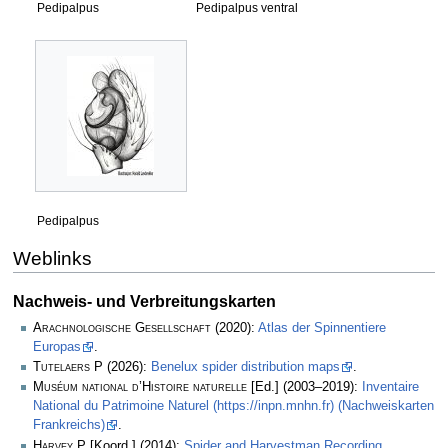
Pedipalpus
Pedipalpus ventral
Pedipalpus
Weblinks
Nachweis- und Verbreitungskarten
Arachnologische Gesellschaft
(2020):
Atlas der Spinnentiere
Europas
.
Tutelaers P
(2026):
Benelux spider distribution maps
.
Muséum national d’Histoire naturelle
[Ed.] (2003–2019):
Inventaire
National du Patrimoine Naturel (https://inpn.mnhn.fr) (Nachweiskarten
Frankreichs)
.
Harvey P
[Koord.] (2014):
Spider and Harvestman Recording