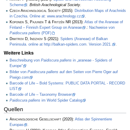
Scheme
.
British Arachnological Society
.
Czech Arachnological Society
(2015):
Distribution Maps of Arachnids
in Czechia. Online at: www.arachnology.cz
.
Koponen S, Pajunen T & Fritzén NR
(2013):
Atlas of the Araneae of
Finland – Finnish Expert Group on Araneae
.:
Nachweise von
Paidiscura pallens
(PDF)
Dimitrov D, Indzhov S
(2021):
Spiders (Araneae) of Balkan
Peninsula. online at http://balkan-spiders.com. Version 2021.
.
Weitere Links
Beschreibung von
Paidiscura pallens
in „araneae - Spiders of
Europe”
Bilder von
Paidiscura pallens
auf den Seiten von Pierre Oger auf
Piwigo.com
Barcode of Life – Bold Systems: PUBLIC DATA PORTAL - RECORD
LIST
Barcode of Life – Taxonomy Browser
Paidiscura pallens
im World Spider Catalog
Quellen
Arachnologische Gesellschaft
(2020):
Atlas der Spinnentiere
Europas
.