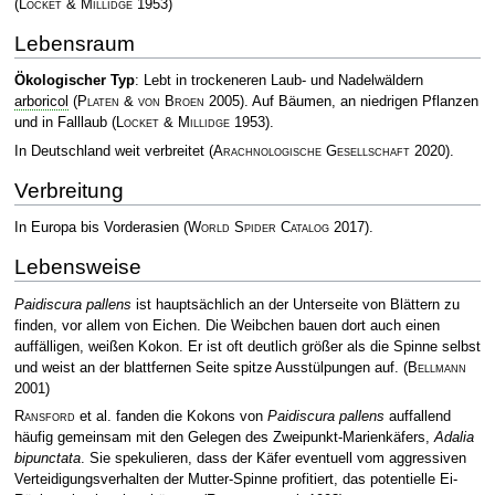
(
Locket & Millidge
1953)
Lebensraum
Ökologischer Typ
: Lebt in trockeneren Laub- und Nadelwäldern
arboricol
(
Platen & von Broen
2005)
. Auf Bäumen, an niedrigen Pflanzen
und in Falllaub
(
Locket & Millidge
1953)
.
In Deutschland weit verbreitet
(
Arachnologische Gesellschaft
2020)
.
Verbreitung
In Europa bis Vorderasien
(
World Spider Catalog
2017)
.
Lebensweise
Paidiscura pallens
ist hauptsächlich an der Unterseite von Blättern zu
finden, vor allem von Eichen. Die Weibchen bauen dort auch einen
auffälligen, weißen Kokon. Er ist oft deutlich größer als die Spinne selbst
und weist an der blattfernen Seite spitze Ausstülpungen auf.
(
Bellmann
2001)
Ransford
et al. fanden die Kokons von
Paidiscura pallens
auffallend
häufig gemeinsam mit den Gelegen des Zweipunkt-Marienkäfers,
Adalia
bipunctata
. Sie spekulieren, dass der Käfer eventuell vom aggressiven
Verteidigungsverhalten der Mutter-Spinne profitiert, das potentielle Ei-