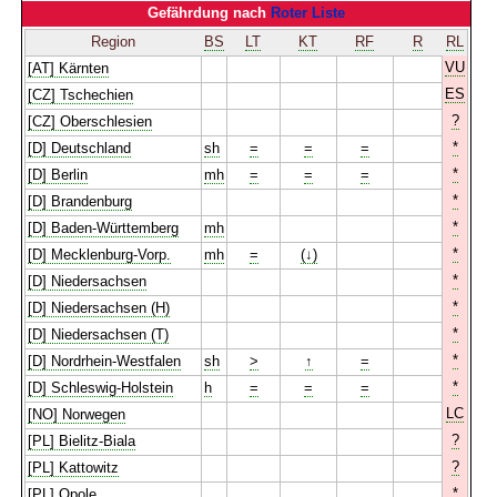
Gefährdung nach
Roter Liste
Region
BS
LT
KT
RF
R
RL
VU
[AT] Kärnten
ES
[CZ] Tschechien
?
[CZ] Oberschlesien
*
[D] Deutschland
sh
=
=
=
*
[D] Berlin
mh
=
=
=
*
[D] Brandenburg
*
[D] Baden-Württemberg
mh
*
[D] Mecklenburg-Vorp.
mh
=
(↓)
*
[D] Niedersachsen
*
[D] Niedersachsen (H)
*
[D] Niedersachsen (T)
*
[D] Nordrhein-Westfalen
sh
>
↑
=
*
[D] Schleswig-Holstein
h
=
=
=
LC
[NO] Norwegen
?
[PL] Bielitz-Biala
?
[PL] Kattowitz
*
[PL] Opole