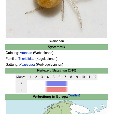
Weibchen
Systematik
Ordnung:
Araneae
(Webspinnen)
Familie:
Theridiidae
(Kugelspinnen)
Gattung:
Paidiscura
(Perlkugelspinnen)
Reifezeit
(
Bellmann
2010)
Monat:
1
2
3
4
5
6
7
8
9
10
11
12
♂
♀
[Quellen]
Verbreitung in Europa