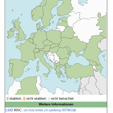
etabliert,
nicht etabliert,
nicht betrachtet
Weitere Informationen
LSID
WSC:
urn:lsid:nmbe.ch:spidersp:007863