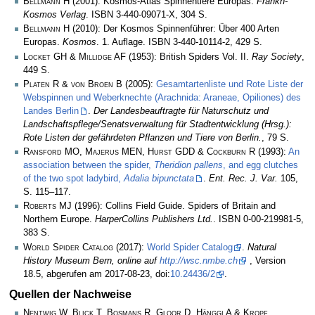
Bellmann H
(2001): Kosmos-Atlas Spinnentiere Europas.
Frankh-
Kosmos Verlag
. ISBN 3-440-09071-X, 304 S.
Bellmann H
(2010): Der Kosmos Spinnenführer: Über 400 Arten
Europas.
Kosmos
. 1. Auflage. ISBN 3-440-10114-2, 429 S.
Locket GH & Millidge AF
(1953): British Spiders Vol. II.
Ray Society
,
449 S.
Platen R & von Broen B
(2005):
Gesamtartenliste und Rote Liste der
Webspinnen und Weberknechte (Arachnida: Araneae, Opiliones) des
Landes Berlin
.
Der Landesbeauftragte für Naturschutz und
Landschaftspflege/Senatsverwaltung für Stadtentwicklung (Hrsg.):
Rote Listen der gefährdeten Pflanzen und Tiere von Berlin.
, 79 S.
Ransford MO, Majerus MEN, Hurst GDD & Cockburn R
(1993):
An
association between the spider,
Theridion pallens
, and egg clutches
of the two spot ladybird,
Adalia bipunctata
.
Ent. Rec. J. Var.
105,
S. 115–117.
Roberts MJ
(1996): Collins Field Guide. Spiders of Britain and
Northern Europe.
HarperCollins Publishers Ltd.
. ISBN 0-00-219981-5,
383 S.
World Spider Catalog
(2017):
World Spider Catalog
.
Natural
History Museum Bern, online auf
http://wsc.nmbe.ch
, Version
18.5, abgerufen am 2017-08-23, doi:
10.24436/2
.
Quellen der Nachweise
Nentwig W, Blick T, Bosmans R, Gloor D, Hänggi A & Kropf