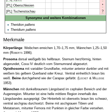
*
[PL] Oberschlesien
?
[PL] Tschenstochau
Synonyme und weitere Kombinationen
Theridion pallens
Theridium pallens
Merkmale
Körperlänge
: Weibchen erreichen 1,70–1,75 mm, Männchen 1,25–1,50
mm
(
Roberts
1996)
.
Prosoma
dorsal weißgelb bis hellbraun. Sternum herzförmig, hinten
abgerundet, Coxa IV deutlich vom Sternumrand abgesetzt.
Opisthosoma
mit variabler Grundfarbe, mitunter anterior dunkler und mit
weißem bis gelbem Querband oder Kreuz. Ventral einheitlich braun bis
weiß.
Beine
durchgehend wie der Carapax gefärbt.
(
Locket & Millidge
1953)
.
Männchen
mit dunkelbraunem Längsband im cephalen Bereich und der
Augenregion. Mitunter ist eine helle mittlere Region innerhalb des
Längsbandes ausgeprägt. Der Hinterleib ist oberseits braun bis schwarz,
ventral aschgrau durchsetzt. Beine mit aschgrauen Tibien und
Metatarsen, mitunter Femora mit Punkten in gleicher Farbe versehen.