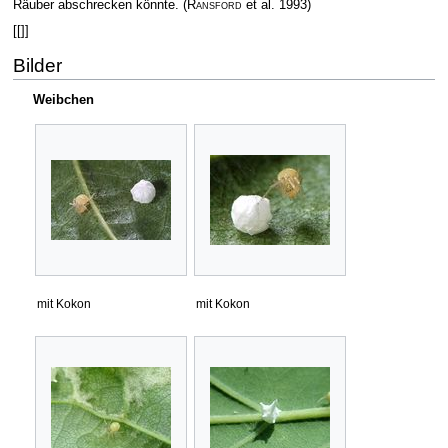
Räuber abschrecken könnte.
(
Ransford
et al. 1993)
[[]]
Bilder
Weibchen
mit Kokon
mit Kokon