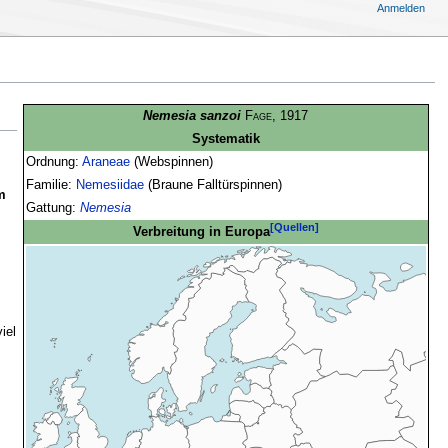
Anmelden
Nemesia sanzoi
Fage
, 1917
Systematik
Ordnung:
Araneae
(Webspinnen)
Familie:
Nemesiidae
(Braune Falltürspinnen)
m
Gattung:
Nemesia
[Quellen]
Verbreitung in Europa
iel