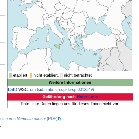
etabliert,
nicht etabliert,
nicht betrachtet
Weitere Informationen
LSID
WSC:
urn:lsid:nmbe.ch:spidersp:001234
Gefährdung nach
Roter Liste
Rote Liste-Daten liegen uns für dieses Taxon nicht vor.
eise von
Nemesia sanzoi
(PDF)
.