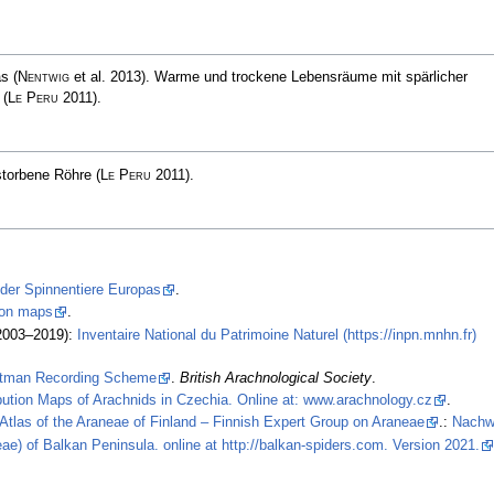
as
(
Nentwig
et al. 2013)
. Warme und trockene Lebensräume mit spärlicher
d
(
Le Peru
2011)
.
storbene Röhre
(
Le Peru
2011)
.
 der Spinnentiere Europas
.
tion maps
.
2003–2019):
Inventaire National du Patrimoine Naturel (https://inpn.mnhn.fr)
stman Recording Scheme
.
British Arachnological Society
.
ibution Maps of Arachnids in Czechia. Online at: www.arachnology.cz
.
Atlas of the Araneae of Finland – Finnish Expert Group on Araneae
.:
Nachw
ae) of Balkan Peninsula. online at http://balkan-spiders.com. Version 2021.