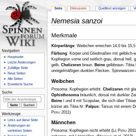
Seite
Diskussion
Quelltext anzeigen
V
Nemesia sanzoi
Zur
Zur
Merkmale
Navigation
Suche
springen
springen
Körperlänge
: Weibchen erreichen 14,0 bis 15
Navigation
Färbung
: Körper und Gliedmaßen mit gelblich-
Hauptseite
Kopfregion vorne und seitlich grau, dorsal hell,
Letzte Änderungen
gelb.
Chelizeren
braun.
Beine
gelbbraun. Tibia 
Zufällige Seite
unregelmäßigen dunklen Flecken. Spinnwarzen 
Neue Seiten
Alle Seiten
Weibchen
Erweiterte Suche
Prosoma
: Kopfregion erhöht.
Chelizeren
mit gla
Suche
Ophisthosoma
bräunlich, dorsal mit dunkler Z
Beine
Ⅰ und Ⅱ mit Scopulae, die sich über Tibiae
kürzer als Tibia Ⅳ.
Palpus
: Tarsus mit einem Do
Peru
2011)
Werkzeuge
Links auf diese Seite
Männchen
Änderungen an
Prosoma
: Kopfregion nicht erhöht
(
Le Peru
2011
verlinkten Seiten