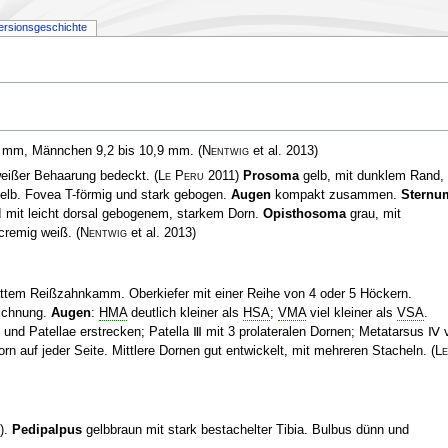
ersionsgeschichte
,5 mm, Männchen 9,2 bis 10,9 mm.
(
Nentwig
et al. 2013)
weißer Behaarung bedeckt.
(
Le Peru
2011)
Prosoma
gelb, mit dunklem Rand,
 gelb. Fovea T-förmig und stark gebogen.
Augen
kompakt zusammen.
Sternu
I mit leicht dorsal gebogenem, starkem Dorn.
Opisthosoma
grau, mit
cremig weiß.
(
Nentwig
et al. 2013)
ttem Reißzahnkamm. Oberkiefer mit einer Reihe von 4 oder 5 Höckern.
eichnung.
Augen
:
HMA
deutlich kleiner als
HSA
;
VMA
viel kleiner als
VSA
.
 und Patellae erstrecken; Patella Ⅲ mit 3 prolateralen Dornen; Metatarsus Ⅳ v
rn auf jeder Seite. Mittlere Dornen gut entwickelt, mit mehreren Stacheln.
(
Le
)
.
Pedipalpus
gelbbraun mit stark bestachelter Tibia. Bulbus dünn und