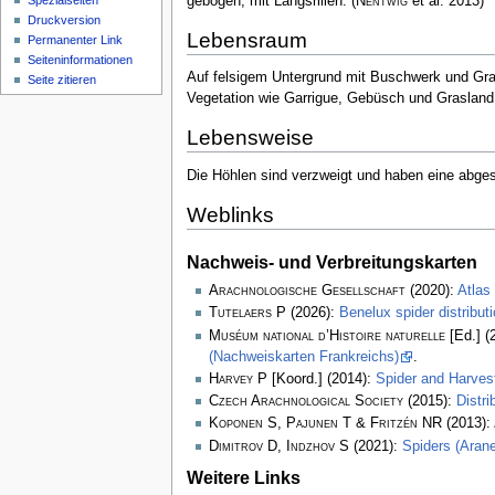
gebogen, mit Längsrillen.
(
Nentwig
et al. 2013)
Spezialseiten
Druckversion
Lebensraum
Permanenter Link
Seiten­­informationen
Auf felsigem Untergrund mit Buschwerk und Gr
Seite zitieren
Vegetation wie Garrigue, Gebüsch und Graslan
Lebensweise
Die Höhlen sind verzweigt und haben eine abge
Weblinks
Nachweis- und Verbreitungskarten
Arachnologische Gesellschaft
(2020):
Atlas
Tutelaers P
(2026):
Benelux spider distribu
Muséum national d’Histoire naturelle
[Ed.] (
(Nachweiskarten Frankreichs)
.
Harvey P
[Koord.] (2014):
Spider and Harve
Czech Arachnological Society
(2015):
Distr
Koponen S, Pajunen T & Fritzén NR
(2013):
Dimitrov D, Indzhov S
(2021):
Spiders (Arane
Weitere Links