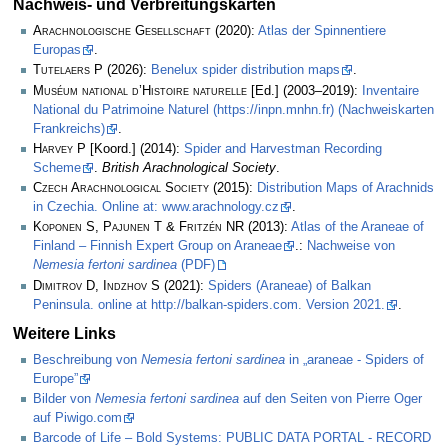
Nachweis- und Verbreitungskarten
Arachnologische Gesellschaft
(2020):
Atlas der Spinnentiere
Europas
.
Tutelaers P
(2026):
Benelux spider distribution maps
.
Muséum national d’Histoire naturelle
[Ed.] (2003–2019):
Inventaire
National du Patrimoine Naturel (https://inpn.mnhn.fr) (Nachweiskarten
Frankreichs)
.
Harvey P
[Koord.] (2014):
Spider and Harvestman Recording
Scheme
.
British Arachnological Society
.
Czech Arachnological Society
(2015):
Distribution Maps of Arachnids
in Czechia. Online at: www.arachnology.cz
.
Koponen S, Pajunen T & Fritzén NR
(2013):
Atlas of the Araneae of
Finland – Finnish Expert Group on Araneae
.:
Nachweise von
Nemesia fertoni sardinea
(PDF)
Dimitrov D, Indzhov S
(2021):
Spiders (Araneae) of Balkan
Peninsula. online at http://balkan-spiders.com. Version 2021.
.
Weitere Links
Beschreibung von
Nemesia fertoni sardinea
in „araneae - Spiders of
Europe”
Bilder von
Nemesia fertoni sardinea
auf den Seiten von Pierre Oger
auf Piwigo.com
Barcode of Life – Bold Systems: PUBLIC DATA PORTAL - RECORD