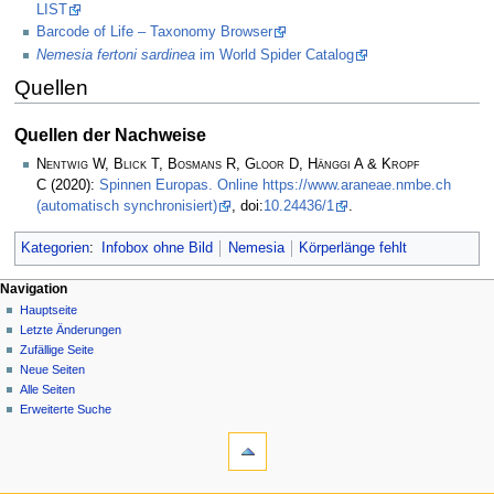
LIST
Barcode of Life – Taxonomy Browser
Nemesia fertoni sardinea
im World Spider Catalog
Quellen
Quellen der Nachweise
Nentwig W, Blick T, Bosmans R, Gloor D, Hänggi A & Kropf
C
(2020):
Spinnen Europas. Online https://www.araneae.nmbe.ch
(automatisch synchronisiert)
, doi:
10.24436/1
.
Kategorien
:
Infobox ohne Bild
Nemesia
Körperlänge fehlt
Navigation
Hauptseite
Letzte Änderungen
Zufällige Seite
Neue Seiten
Alle Seiten
Erweiterte Suche