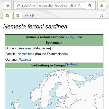
mehr
Nemesia fertoni sardinea
Zur
Zur
Nemesia fertoni sardinea
Simon
, 1914
Navigation
Suche
Systematik
springen
springen
Ordnung:
Araneae
(Webspinnen)
Familie:
Nemesiidae
(Braune Falltürspinnen)
Gattung:
Nemesia
[Quellen]
Verbreitung in Europa