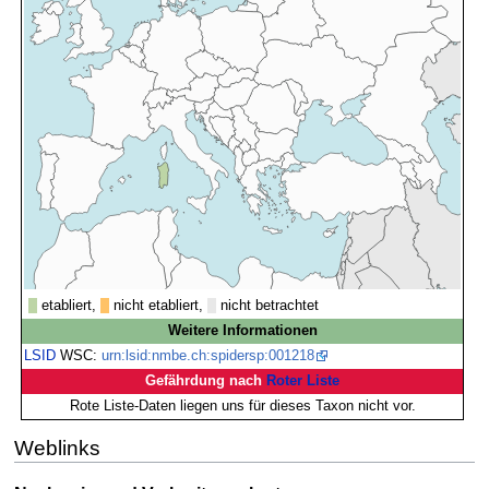
etabliert,
nicht etabliert,
nicht betrachtet
Weitere Informationen
LSID
WSC:
urn:lsid:nmbe.ch:spidersp:001218
Gefährdung nach
Roter Liste
Rote Liste-Daten liegen uns für dieses Taxon nicht vor.
Weblinks