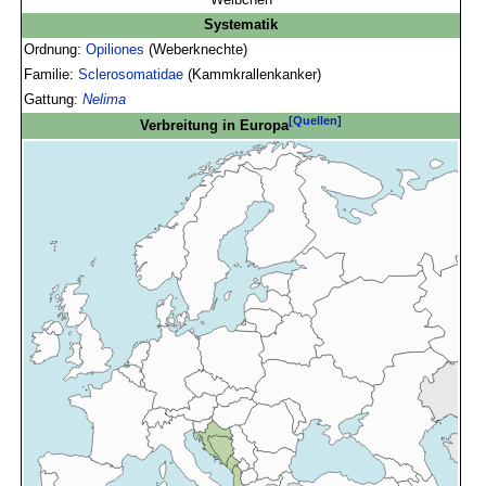
Systematik
Ordnung:
Opiliones
(Weberknechte)
Familie:
Sclerosomatidae
(Kammkrallenkanker)
Gattung:
Nelima
[Quellen]
Verbreitung in Europa