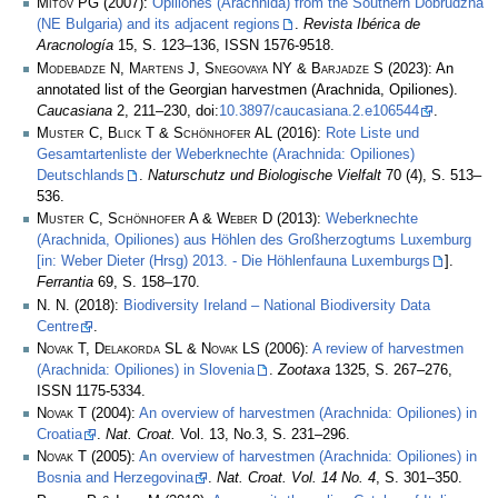
Mitov PG
(2007):
Opiliones (Arachnida) from the Southern Dobrudzha
(NE Bulgaria) and its adjacent regions
.
Revista Ibérica de
Aracnología
15, S. 123–136, ISSN 1576-9518.
Modebadze N, Martens J, Snegovaya NY & Barjadze S
(2023): An
annotated list of the Georgian harvestmen (Arachnida, Opiliones).
Caucasiana
2, 211–230, doi:
10.3897/caucasiana.2.e106544
.
Muster C, Blick T & Schönhofer AL
(2016):
Rote Liste und
Gesamtartenliste der Weberknechte (Arachnida: Opiliones)
Deutschlands
.
Naturschutz und Biologische Vielfalt
70 (4), S. 513–
536.
Muster C, Schönhofer A & Weber D
(2013):
Weberknechte
(Arachnida, Opiliones) aus Höhlen des Großherzogtums Luxemburg
[in: Weber Dieter (Hrsg) 2013. - Die Höhlenfauna Luxemburgs
].
Ferrantia
69, S. 158–170.
N. N.
(2018):
Biodiversity Ireland – National Biodiversity Data
Centre
.
Novak T, Delakorda SL & Novak LS
(2006):
A review of harvestmen
(Arachnida: Opiliones) in Slovenia
.
Zootaxa
1325, S. 267–276,
ISSN 1175-5334.
Novak T
(2004):
An overview of harvestmen (Arachnida: Opiliones) in
Croatia
.
Nat. Croat.
Vol. 13, No.3, S. 231–296.
Novak T
(2005):
An overview of harvestmen (Arachnida: Opiliones) in
Bosnia and Herzegovina
.
Nat. Croat. Vol. 14 No. 4
, S. 301–350.