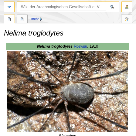
mehr
Nelima troglodytes
Zur
Zur
Nelima troglodytes
Roewer
, 1910
Navigation
Suche
springen
springen
Weibchen