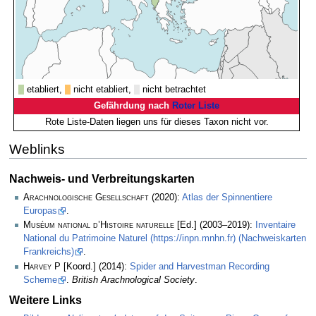
etabliert,
nicht etabliert,
nicht betrachtet
Gefährdung nach
Roter Liste
Rote Liste-Daten liegen uns für dieses Taxon nicht vor.
Weblinks
Nachweis- und Verbreitungskarten
Arachnologische Gesellschaft
(2020):
Atlas der Spinnentiere
Europas
.
Muséum national d’Histoire naturelle
[Ed.] (2003–2019):
Inventaire
National du Patrimoine Naturel (https://inpn.mnhn.fr) (Nachweiskarten
Frankreichs)
.
Harvey P
[Koord.] (2014):
Spider and Harvestman Recording
Scheme
.
British Arachnological Society
.
Weitere Links