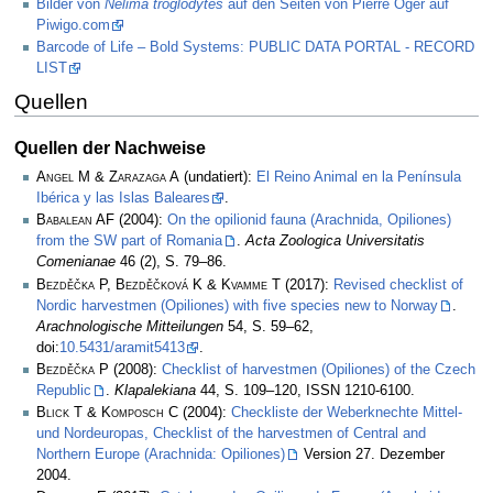
Bilder von
Nelima troglodytes
auf den Seiten von Pierre Oger auf
Piwigo.com
Barcode of Life – Bold Systems: PUBLIC DATA PORTAL - RECORD
LIST
Quellen
Quellen der Nachweise
Angel M & Zarazaga A
(undatiert):
El Reino Animal en la Península
Ibérica y las Islas Baleares
.
Babalean AF
(2004):
On the opilionid fauna (Arachnida, Opiliones)
from the SW part of Romania
.
Acta Zoologica Universitatis
Comenianae
46 (2), S. 79–86.
Bezděčka P, Bezděčková K & Kvamme T
(2017):
Revised checklist of
Nordic harvestmen (Opiliones) with five species new to Norway
.
Arachnologische Mitteilungen
54, S. 59–62,
doi:
10.5431/aramit5413
.
Bezděčka P
(2008):
Checklist of harvestmen (Opiliones) of the Czech
Republic
.
Klapalekiana
44, S. 109–120, ISSN 1210-6100.
Blick T & Komposch C
(2004):
Checkliste der Weberknechte Mittel-
und Nordeuropas, Checklist of the harvestmen of Central and
Northern Europe (Arachnida: Opiliones)
Version 27. Dezember
2004.