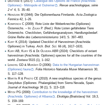
Delfosse E
(2017):
Catalogue des Opilions de France (Arachnida :
Opiliones) - Métropole et Outremer
.
Revue arachnologique, série
2
n° 4, S. 35–40.
Heinäjoki M
(1944): Die Opilionenfauna Finnlands.
Acta Zoologica
Fennica
42, 1–26.
Komposch C
(2009): Rote Liste der Weberknechte (Opiliones)
Österreichs. – In:
Zulka
P. (Red.): Rote Listen gefährdeter Tiere
Österreichs. Checklisten, Gefährdungsanalysen, Handlungsbedarf.
Grüne Reihe des Lebensministeriums
14/3, S. 397–483.
Kurt K
(2014): Updated Checklist of Harvestmen (Arachnida:
Opiliones) in Turkey.
Arch. Biol. Sci.
66 (4), 1617–1631.
Kury AB, Kury IS & De Oliveira ABR
(2024): Checklists of extant
harvestman (Arachnida: Opiliones) species for all the countries of the
world.
Zootaxa
5515 (1), 1–162.
Lengyel GD & Murányi D
(2006):
Data to the Hungarian harvestman
(Opiliones) fauna
.
Folia Historico Naturalia Musei Matraensis
30,
S. 117–128.
Martín R & Prieto CE
(2010): A new orophilous species of the genus
Dasylobus
(Opiliones: Phalangiidae) from Sierra Nevada, Spain.
Journal of Arachnology
38 (1), S. 113–118.
Mitov PG
(2000):
Contribution to the knowledge of the harvestmen
(Arachnida: Opiliones) of Albania
.
Ekológia (Bratislava)
Vol. 19,3,
S. 159–169.