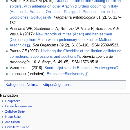
Pantini P & Isaia M
(2019):
Araneae.it: the online Catalog of Italian
spiders, with addenda on other Arachnid Orders occurring in Italy
(Arachnida: Araneae, Opiliones, Palpigradi, Pseudoscorpionida,
Scorpiones, Solifugae)
.
Fragmenta entomologica
51 (2), S. 127–
152.
Pfliegler WP, Schönhofer A, Niedbała W, Vella P, Sciberras A &
Vella A
(2017):
New records of mites (Acari) and harvestmen
(Opiliones) from Malta with a preliminary checklist of Maltese
Arachnida
.
Soil Organisms
89 (2), S. 85–110, ISSN 2509-9523.
Prieto CE
(2007):
Updating the Checklist of the Iberian opiliofauna:
corrections, suppressions and additions
.
Revista Ibérica de
Aracnología
. 16. Auflage, S. 49–65, ISSN 1576-9518.
Vanhercke L
(2018):
Soortenlijst van de Belgische Hooiwagens
.
unbekannt
(undatiert):
Estonian eBiodiversity
.
Kategorien
:
Nelima
Körperlänge fehlt
Navigation
Hauptseite
Letzte Änderungen
Zufällige Seite
Neue Seiten
Alle Seiten
Erweiterte Suche