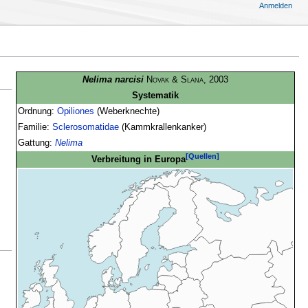
Anmelden
Nelima narcisi
Novak & Slana
, 2003
Systematik
Ordnung:
Opiliones
(Weberknechte)
Familie:
Sclerosomatidae
(Kammkrallenkanker)
Gattung:
Nelima
[Quellen]
Verbreitung in Europa