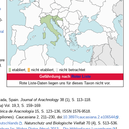
o
0-
ral
ere
3.
etabliert,
nicht etabliert,
nicht betrachtet
Gefährdung nach
Roter Liste
Rote Liste-Daten liegen uns für dieses Taxon nicht vor.
vada, Spain.
Journal of Arachnology
38 (1), S. 113–118.
a)
Vol. 19,3, S. 159–169.
érica de Aracnología
15, S. 123–136, ISSN 1576-9518.
piliones).
Caucasiana
2, 211–230, doi:
10.3897/caucasiana.2.e106544
.
eutschlands
.
Naturschutz und Biologische Vielfalt
70 (4), S. 513–536.
urg [in: Weber Dieter (Hrsg) 2013. - Die Höhlenfauna Luxemburgs
].