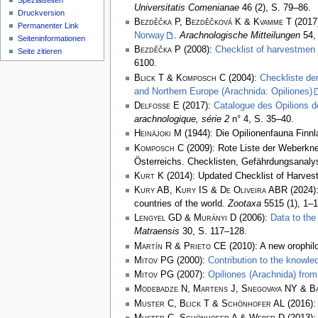
Spezialseiten
Universitatis Comenianae
46 (2), S. 79–86.
Druckversion
Bezděčka P, Bezděčková K & Kvamme T
(2017
Permanenter Link
Norway
.
Arachnologische Mitteilungen
54, 
Seiten­­informationen
Bezděčka P
(2008):
Checklist of harvestmen 
Seite zitieren
6100.
Blick T & Komposch C
(2004):
Checkliste de
and Northern Europe (Arachnida: Opiliones)
Delfosse E
(2017):
Catalogue des Opilions d
arachnologique, série 2
n° 4, S. 35–40.
Heinäjoki M
(1944): Die Opilionenfauna Finn
Komposch C
(2009): Rote Liste der Weberkne
Österreichs. Checklisten, Gefährdungsanal
Kurt K
(2014): Updated Checklist of Harvest
Kury AB, Kury IS & De Oliveira ABR
(2024):
countries of the world.
Zootaxa
5515 (1), 1–1
Lengyel GD & Murányi D
(2006):
Data to the
Matraensis
30, S. 117–128.
Martín R & Prieto CE
(2010): A new orophil
Mitov PG
(2000):
Contribution to the knowle
Mitov PG
(2007):
Opiliones (Arachnida) from
Modebadze N, Martens J, Snegovaya NY & B
Muster C, Blick T & Schönhofer AL
(2016)
Muster C, Schönhofer A & Weber D
(2013)