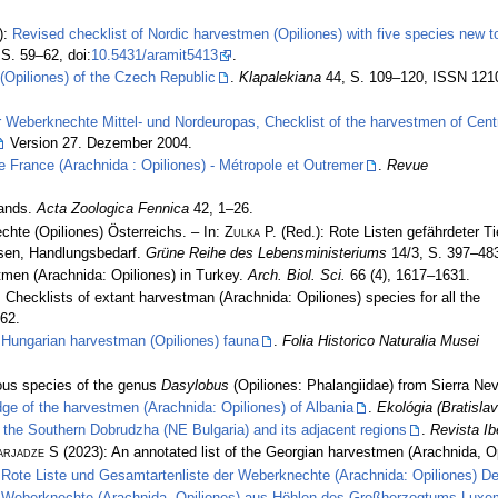
):
Revised checklist of Nordic harvestmen (Opiliones) with five species new t
S. 59–62, doi:
10.5431/aramit5413
.
(Opiliones) of the Czech Republic
.
Klapalekiana
44, S. 109–120, ISSN 121
r Weberknechte Mittel- und Nordeuropas, Checklist of the harvestmen of Cent
Version 27. Dezember 2004.
e France (Arachnida : Opiliones) - Métropole et Outremer
.
Revue
lands.
Acta Zoologica Fennica
42, 1–26.
chte (Opiliones) Österreichs. – In:
Zulka
P. (Red.): Rote Listen gefährdeter Ti
ysen, Handlungsbedarf.
Grüne Reihe des Lebensministeriums
14/3, S. 397–48
men (Arachnida: Opiliones) in Turkey.
Arch. Biol. Sci.
66 (4), 1617–1631.
 Checklists of extant harvestman (Arachnida: Opiliones) species for all the
62.
 Hungarian harvestman (Opiliones) fauna
.
Folia Historico Naturalia Musei
ous species of the genus
Dasylobus
(Opiliones: Phalangiidae) from Sierra Ne
dge of the harvestmen (Arachnida: Opiliones) of Albania
.
Ekológia (Bratislav
 the Southern Dobrudzha (NE Bulgaria) and its adjacent regions
.
Revista Ib
arjadze S
(2023): An annotated list of the Georgian harvestmen (Arachnida, O
:
Rote Liste und Gesamtartenliste der Weberknechte (Arachnida: Opiliones) D
:
Weberknechte (Arachnida, Opiliones) aus Höhlen des Großherzogtums Luxemb