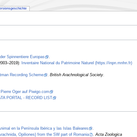
ersionsgeschichte
 der Spinnentiere Europas
.
2003–2019):
Inventaire National du Patrimoine Naturel (https://inpn.mnhn.fr)
stman Recording Scheme
.
British Arachnological Society
.
 Pierre Oger auf Piwigo.com
 DATA PORTAL - RECORD LIST
nimal en la Península Ibérica y las Islas Baleares
.
(Arachnida, Opiliones) from the SW part of Romania
.
Acta Zoologica