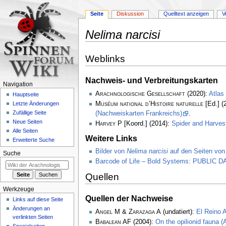
Seite
Diskussion
Quelltext anzeigen
V
Nelima narcisi
Zur
Zur
Weblinks
Navigation
Suche
springen
springen
Nachweis- und Verbreitungskarten
Navigation
Arachnologische Gesellschaft
(2020):
Atlas
Hauptseite
Muséum national d’Histoire naturelle
[Ed.] (
Letzte Änderungen
Zufällige Seite
(Nachweiskarten Frankreichs)
.
Neue Seiten
Harvey P
[Koord.] (2014):
Spider and Harve
Alle Seiten
Weitere Links
Erweiterte Suche
Bilder von
Nelima narcisi
auf den Seiten von
Suche
Barcode of Life – Bold Systems: PUBLIC
Quellen
Werkzeuge
Quellen der Nachweise
Links auf diese Seite
Änderungen an
Angel M & Zarazaga A
(undatiert):
El Reino A
verlinkten Seiten
Babalean AF
(2004):
On the opilionid fauna 