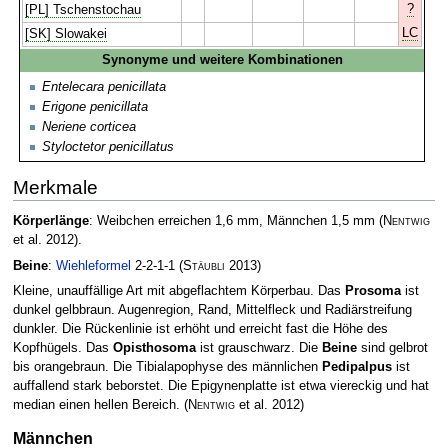
?
[PL] Tschenstochau
LC
[SK] Slowakei
Synonyme und weitere Kombinationen
Entelecara penicillata
Erigone penicillata
Neriene corticea
Styloctetor penicillatus
Merkmale
Körperlänge
: Weibchen erreichen 1,6 mm, Männchen 1,5 mm
(
Nentwig
et al. 2012)
.
Beine
:
Wiehleformel
2-2-1-1
(
Stäubli
2013)
Kleine, unauffällige Art mit abgeflachtem Körperbau. Das
Prosoma
ist
dunkel gelbbraun. Augenregion, Rand, Mittelfleck und Radiärstreifung
dunkler. Die Rückenlinie ist erhöht und erreicht fast die Höhe des
Kopfhügels. Das
Opisthosoma
ist grauschwarz. Die
Beine
sind gelbrot
bis orangebraun. Die Tibialapophyse des männlichen
Pedipalpus
ist
auffallend stark beborstet. Die Epigynenplatte ist etwa viereckig und hat
median einen hellen Bereich.
(
Nentwig
et al. 2012)
Männchen