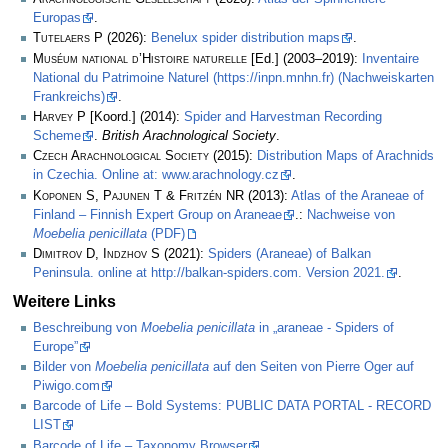
Europas
.
Tutelaers P
(2026):
Benelux spider distribution maps
.
Muséum national d’Histoire naturelle
[Ed.] (2003–2019):
Inventaire
National du Patrimoine Naturel (https://inpn.mnhn.fr) (Nachweiskarten
Frankreichs)
.
Harvey P
[Koord.] (2014):
Spider and Harvestman Recording
Scheme
.
British Arachnological Society
.
Czech Arachnological Society
(2015):
Distribution Maps of Arachnids
in Czechia. Online at: www.arachnology.cz
.
Koponen S, Pajunen T & Fritzén NR
(2013):
Atlas of the Araneae of
Finland – Finnish Expert Group on Araneae
.:
Nachweise von
Moebelia penicillata
(PDF)
Dimitrov D, Indzhov S
(2021):
Spiders (Araneae) of Balkan
Peninsula. online at http://balkan-spiders.com. Version 2021.
.
Weitere Links
Beschreibung von
Moebelia penicillata
in „araneae - Spiders of
Europe”
Bilder von
Moebelia penicillata
auf den Seiten von Pierre Oger auf
Piwigo.com
Barcode of Life – Bold Systems: PUBLIC DATA PORTAL - RECORD
LIST
Barcode of Life – Taxonomy Browser