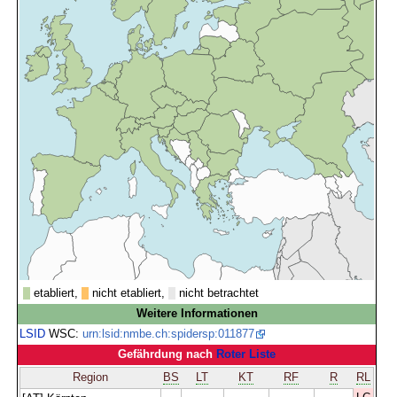
etabliert,
nicht etabliert,
nicht betrachtet
Weitere Informationen
LSID
WSC:
urn:lsid:nmbe.ch:spidersp:011877
Gefährdung nach
Roter Liste
Region
BS
LT
KT
RF
R
RL