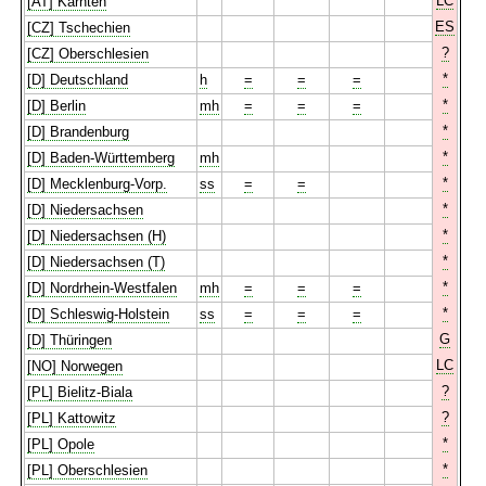
LC
[AT] Kärnten
ES
[CZ] Tschechien
?
[CZ] Oberschlesien
*
[D] Deutschland
h
=
=
=
*
[D] Berlin
mh
=
=
=
*
[D] Brandenburg
*
[D] Baden-Württemberg
mh
*
[D] Mecklenburg-Vorp.
ss
=
=
*
[D] Niedersachsen
*
[D] Niedersachsen (H)
*
[D] Niedersachsen (T)
*
[D] Nordrhein-Westfalen
mh
=
=
=
*
[D] Schleswig-Holstein
ss
=
=
=
G
[D] Thüringen
LC
[NO] Norwegen
?
[PL] Bielitz-Biala
?
[PL] Kattowitz
*
[PL] Opole
*
[PL] Oberschlesien