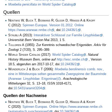
Moebelia penicillata
im World Spider Catalog
Quellen
Nentwig W, Blick T, Bosmans R, Gloor D, Hänggi A & Kropf
C
(2012):
Spinnen Europas. Version 01.2012. Online
https://www.araneae.nmbe.ch
, doi:
10.24436/1
.
Stäubli A
(2013):
Interaktiver Schlüssel zur Familie Linyphiidae
.
Universität Bern
Version Mai 2013, 1 S.
Tullgren A
(1955): Zur Kenntnis schwedischer Erigoniden.
Arkiv för
Zoologi
2 (7/20), S. 295–389.
World Spider Catalog
(2017):
World Spider Catalog
.
Natural
History Museum Bern, online auf
http://wsc.nmbe.ch
, Version
18.5, abgerufen am 2017-10-17, doi:
10.24436/2
.
Wunderlich J & Blick T
(2006):
Moebelia berolinensis
comb. nov.,
eine in Mitteleuropa selten gesammelte Zwergspinne der Baumrinde
(Araneae: Linyphiidae: Erigoninae)
.
Arachnologische
Mitteilungen
32, S. 13–18, ISSN 1018-4171,
doi:
10.5431/aramit3204
.
Quellen der Nachweise
Nentwig W, Blick T, Bosmans R, Gloor D, Hänggi A & Kropf
C
(2020):
Spinnen Europas. Online https://www.araneae.nmbe.ch
(automatisch synchronisiert)
, doi:
10.24436/1
.