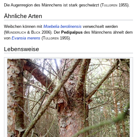
Die Augenregion des Männchens ist stark geschwärzt
(
Tullgren
1955)
.
Ähnliche Arten
Weibchen können mit
Moebelia berolinensis
verwechselt werden
(
Wunderlich & Blick
2006)
. Der
Pedipalpus
des Männchens ähnelt dem
von
Evansia merens
(
Tullgren
1955)
.
Lebensweise