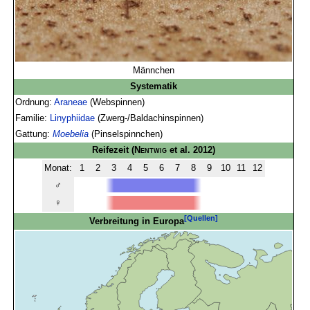
Männchen
Systematik
Ordnung:
Araneae
(Webspinnen)
Familie:
Linyphiidae
(Zwerg-/Baldachinspinnen)
Gattung:
Moebelia
(Pinselspinnchen)
Reifezeit
(
Nentwig
et al. 2012)
Monat:
1
2
3
4
5
6
7
8
9
10
11
12
♂
♀
[Quellen]
Verbreitung in Europa