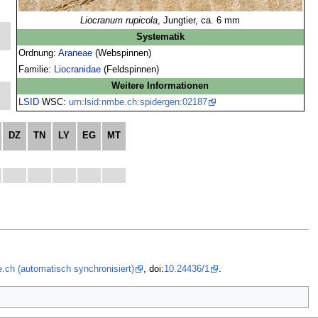
Liocranum rupicola
, Jungtier, ca. 6 mm
Systematik
Ordnung:
Araneae
(Webspinnen)
Familie:
Liocranidae
(Feldspinnen)
Weitere Informationen
LSID
WSC:
urn:lsid:nmbe.ch:spidergen:02187
DZ
TN
LY
EG
MT
.ch (automatisch synchronisiert)
, doi:
10.24436/1
.