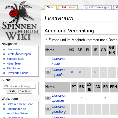
Seite
Diskussion
Quelltext anzeigen
V
Liocranum
Zur
Zur
Arten und Verbreitung
Navigation
Suche
springen
springen
In Europa und im Maghreb kommen nach Datenla
Navigation
GB-
Hauptseite
Name
NO
SE
FI
IE
GB
NIR
Letzte Änderungen
Liocranum
Zufällige Seite
kochi
Neue Seiten
Alle Seiten
Liocranum
×
×
×
×
Erweiterte Suche
rupicola
Suche
ES-
Name
PT
ES
AD
FR
FRH
IB
Liocranum
×
×
Werkzeuge
apertum
Links auf diese Seite
Liocranum
Änderungen an
giersbergi
verlinkten Seiten
Liocranum