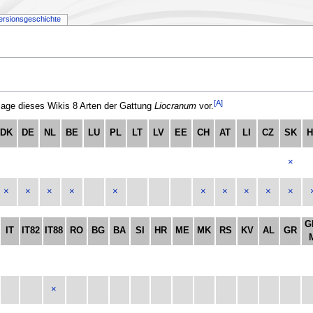
ersionsgeschichte
[A]
ge dieses Wikis 8 Arten der Gattung
Liocranum
vor.
DK
DE
NL
BE
LU
PL
LT
LV
EE
CH
AT
LI
CZ
SK
H
×
×
×
×
×
×
×
×
×
×
×
G
IT
IT82
IT88
RO
BG
BA
SI
HR
ME
MK
RS
KV
AL
GR
×