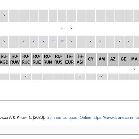
×
×
×
×
×
×
×
×
×
×
×
×
×
×
RU-
RU-
RU-
RU-
RU-
RU-
TR-
TR-
CY
AM
AZ
GE
MA
KGD
RUW
RUC
RUE
RUN
RUS
EUR
ASI
×
×
×
×
änggi A & Kropf C
(2020):
Spinnen Europas. Online https://www.araneae.nmbe