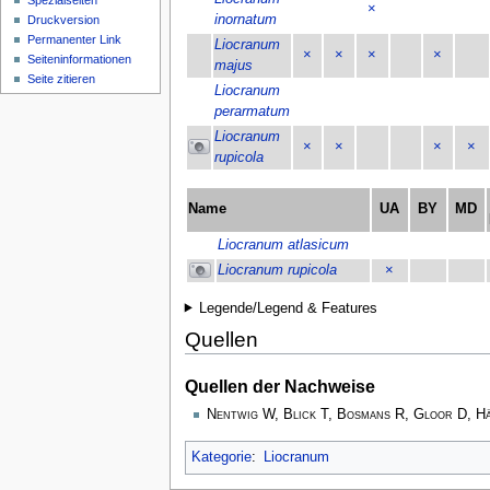
Spezialseiten
×
inornatum
Druckversion
Permanenter Link
Liocranum
×
×
×
×
Seiten­­informationen
majus
Seite zitieren
Liocranum
perarmatum
Liocranum
×
×
×
×
rupicola
Name
UA
BY
MD
Liocranum atlasicum
Liocranum rupicola
×
Legende/Legend & Features
Quellen
Quellen der Nachweise
Nentwig W, Blick T, Bosmans R, Gloor D, H
Kategorie
:
Liocranum