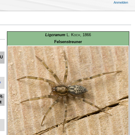
Anmelden
Li
o
cranum
L. Koch
, 1866
Felsenstreuner
U
×
R-
M