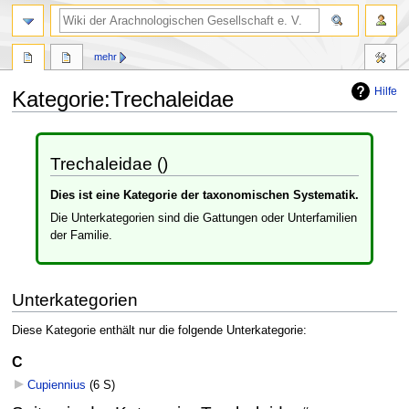
mehr
Hilfe
Kategorie
:
Trechaleidae
Zur
Zur
Navigation
Suche
Trechaleidae ()
springen
springen
Dies ist eine Kategorie der taxonomischen Systematik.
Die Unterkategorien sind die Gattungen oder Unterfamilien
der Familie.
Unterkategorien
Diese Kategorie enthält nur die folgende Unterkategorie:
C
Cupiennius
‎
(6 S)