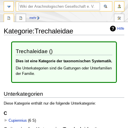
mehr
Hilfe
Kategorie
:
Trechaleidae
Zur
Zur
Navigation
Suche
Trechaleidae ()
springen
springen
Dies ist eine Kategorie der taxonomischen Systematik.
Die Unterkategorien sind die Gattungen oder Unterfamilien
der Familie.
Unterkategorien
Diese Kategorie enthält nur die folgende Unterkategorie:
C
Cupiennius
‎
(6 S)