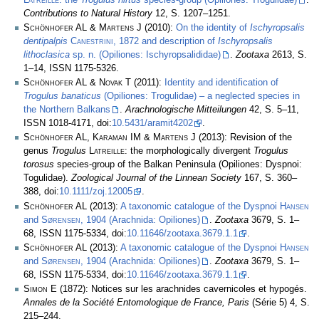
Contributions to Natural History
12, S. 1207–1251.
Schönhofer AL & Martens J
(2010):
On the identity of
Ischyropsalis
dentipalpis
Canestrini
, 1872 and description of
Ischyropsalis
lithoclasica
sp. n. (Opiliones: Ischyropsalididae)
.
Zootaxa
2613, S.
1–14, ISSN 1175-5326.
Schönhofer AL & Novak T
(2011):
Identity and identification of
Trogulus banaticus
(Opiliones: Trogulidae) – a neglected species in
the Northern Balkans
.
Arachnologische Mitteilungen
42, S. 5–11,
ISSN 1018-4171, doi:
10.5431/aramit4202
.
Schönhofer AL, Karaman IM & Martens J
(2013): Revision of the
genus
Trogulus
Latreille
: the morphologically divergent
Trogulus
torosus
species-group of the Balkan Peninsula (Opiliones: Dyspnoi:
Togulidae).
Zoological Journal of the Linnean Society
167, S. 360–
388, doi:
10.1111/zoj.12005
.
Schönhofer AL
(2013):
A taxonomic catalogue of the Dyspnoi
Hansen
and
Sørensen
, 1904 (Arachnida: Opiliones)
.
Zootaxa
3679, S. 1–
68, ISSN 1175-5334, doi:
10.11646/zootaxa.3679.1.1
.
Schönhofer AL
(2013):
A taxonomic catalogue of the Dyspnoi
Hansen
and
Sørensen
, 1904 (Arachnida: Opiliones)
.
Zootaxa
3679, S. 1–
68, ISSN 1175-5334, doi:
10.11646/zootaxa.3679.1.1
.
Simon E
(1872): Notices sur les arachnides cavernicoles et hypogés.
Annales de la Société Entomologique de France, Paris
(Série 5) 4, S.
215–244.