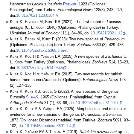
Harvestman
Lacinius insularis
Roewer
, 1923 (Opiliones:
Phalangiidae) from Turkey.
Entomological News
128(3), 243–249,
doi:
10.3157/021.128.0304
.
Kurt K, Elverici M, Kunt KB
(2021): The first record of
Lacinius
dentiger
(
C. L. Koch
, 1848) (Opiliones: Phalangiidae) in Turkey.
Ukrainian Journal of Ecology
11(1), 84–86, doi:
10.15421/2021_12
.
Kurt K, Erdek M, Kurt P
(2023): Two new species of
Phalangium
(Opiliones: Phalangiidae) from Turkey.
Zootaxa
5360 (3), 429–436,
doi:
10.11646/zootaxa.5360.3.6
.
Kurt K, Koç H & Yağmur EA
(2015): A new species of
Zachaeus
C.
L. Koch
from Turkey (Opiliones, Phalangiidae).
ZooKeys
514, 15–23,
doi:
10.3897/zookeys.514.9545
.
Kurt K, Koç H & Yağmur EA
(2015): Two new records for turkish
harvestmen fauna (Arachnida: Opiliones).
Entomological News
125
(2), 127–135.
Kurt K, Kunt KB, Gücel S
(2022): A new species of the genus
Buresilia
Šilhavý
, 1965 (Opiliones: Phalangiidae) from Cyprus.
Arthropoda Selecta
31 (1), 63–66, doi:
10.15298/arthsel.31.1.07
.
Kurt K, Kurt P & Yağmur EA
(2025): Morphological and molecular
evidence for a new species of the genus
Dicranolasma
Sørensen
,
1873 (Opiliones: Dicranolasmatidae) from Türkiye.
Zootaxa
5691, 93–
102, doi:
10.11646/zootaxa.5691.1.4
.
Kurt K, Yağmur EA & Tezcan E
(2019):
Rafalskia azizsancari
sp. n.,