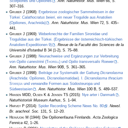
Scorpiones und Opiliones
.
Ann. Naturhistor. Mus. Wien
66, S.
307–316.
Gruber J
(1968):
Ergebnisse zoologischer Sammelreisen in der
Türkei:
Calathocratus beieri
, ein neuer Trogulide aus Anatolien
(Opiliones, Arachnida)
.
Ann. Naturhistor. Mus. Wien
72, S. 435–
441.
Gruber J
(1969):
Weberknechte der Familien Sironidae und
Trogulidae aus der Türkei. (Ergebnisse der österreichisch-türkischen
Anatolien-Expeditionen 9)
.
Revue de la Faculté des Sciences de la
Université d'Istanbul
B 34 (1-2), S. 75–88.
Gruber J
(1988):
Neunachweise und Ergänzungen zur Verbreitung
von
Opilio canestrinii
(
Thorell
) und
Opilio transversalis
Roewer
.
Ann. Naturhistor. Mus. Wien
90B, S. 361–365.
Gruber J
(1998):
Beiträge zur Systematik der Gattung
Dicranolasma
(Arachnida: Opiliones, Dicranolasmatidae). I.
Dicranolasma thracium
Staręga
und verwandte Formen aus Südosteuropa und
Südwestasien
.
Ann. Naturhistor. Mus. Wien
100 B, S. 489–537.
Hansen MDD, Olsen K & Jensen TS
(2015):
Nye arter i Danmark
.
Naturhistorisk Museum Aarhus
, S. 1–94.
Harvey P
(2014):
Spider Recording Scheme News No. 80
.
Newsl.
Br. arachnol. Soc.
131, S. 12–20.
Heinäjoki M
(1944): Die Opilionenfauna Finnlands.
Acta Zoologica
Fennica
42, 1–26.