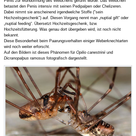
Penis zur Mundöffnung des Weibchens geführt wurde. Das Weibchen
betastet den Penis intensiv mit seinen Pedipalpen oder Chelizeren.
Dabei nimmt sie anscheinend irgendwelche Stoffe ("sein
Hochzeitsgeschenk") auf. Diesen Vorgang nennt man „nuptial gift“ oder
„nuptial feeding“. Übersetzt Hochzeitsgeschenk, bzw.
Hochzeitsfütterung. Was genau dort übergeben wird, ist noch nicht
bekannt.
Diese Besonderheit beim Paarungsverhalten einiger Weberknechtarten
wird noch weiter erforscht.
Auf den Bildern ist dieses Phänomen für
Opilio canestrinii
und
Dicranopalpus ramosus
fotografisch dargestellt.