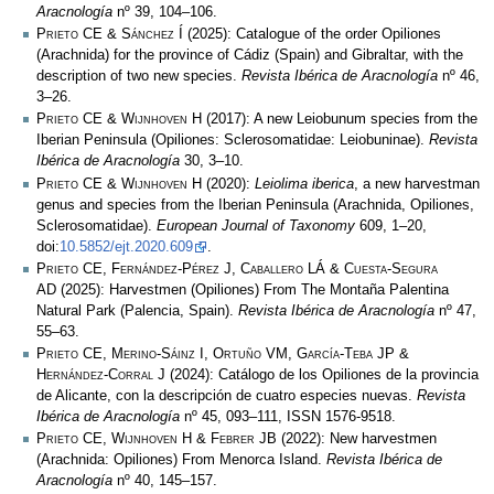
Aracnología
nº 39, 104–106.
Prieto CE & Sánchez Í
(2025): Catalogue of the order Opiliones
(Arachnida) for the province of Cádiz (Spain) and Gibraltar, with the
description of two new species.
Revista Ibérica de Aracnología
nº 46,
3–26.
Prieto CE & Wijnhoven H
(2017): A new Leiobunum species from the
Iberian Peninsula (Opiliones: Sclerosomatidae: Leiobuninae).
Revista
Ibérica de Aracnología
30, 3–10.
Prieto CE & Wijnhoven H
(2020):
Leiolima iberica
, a new harvestman
genus and species from the Iberian Peninsula (Arachnida, Opiliones,
Sclerosomatidae).
European Journal of Taxonomy
609, 1–20,
doi:
10.5852/ejt.2020.609
.
Prieto CE, Fernández-Pérez J, Caballero LÁ & Cuesta-Segura
AD
(2025): Harvestmen (Opiliones) From The Montaña Palentina
Natural Park (Palencia, Spain).
Revista Ibérica de Aracnología
nº 47,
55–63.
Prieto CE, Merino-Sáinz I, Ortuño VM, García-Teba JP &
Hernández-Corral J
(2024): Catálogo de los Opiliones de la provincia
de Alicante, con la descripción de cuatro especies nuevas.
Revista
Ibérica de Aracnología
nº 45, 093–111, ISSN 1576-9518.
Prieto CE, Wijnhoven H & Febrer JB
(2022): New harvestmen
(Arachnida: Opiliones) From Menorca Island.
Revista Ibérica de
Aracnología
nº 40, 145–157.