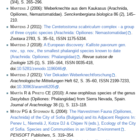
(3/4), S. 265–296.
Martens J
(2006): Weberknechte aus dem Kaukasus (Arachnida,
Opiliones, Nemastomatidae).
Senckenbergiana biologica
86 (2), 145–
210.
Martens J
(2011):
The
Centetostoma scabriculum
complex - a group
of three cryptic species (Arachnida: Opiliones: Nemastomatidae)
.
Zootaxa
2783, S. 35–51, ISSN 1175-5334.
Martens J
(2018):
A European discovery:
Kalliste pavonum
gen.
nov., sp. nov., the smallest phalangiid species known to date
(Arachnida: Opiliones: Phalangiidae)
.
Revue suisse de
Zoologie
125 (1), S. 155–164, ISSN 0035-418,
doi:
10.5281/zenodo.1196046
.
Martens J
(2021):
Vier Dekaden Weberknechtforschung
.
Arachnologische Mitteilungen
Heft 62, S. 35–60, ISSN 2199-7233,
doi:
10.30963/aramit6205
.
Martín R & Prieto CE
(2010): A new orophilous species of the genus
Dasylobus
(Opiliones: Phalangiidae) from Sierra Nevada, Spain.
Journal of Arachnology
38 (1), S. 113–118.
Mitov PG & Stoyanov IL
(2004):
The Harvestmen Fauna (Opiliones,
Arachnida) of the City of Sofia (Bulgaria) and its Adjacent Regions In:
Penev L, Niemelä J, Kotze DJ & Chipev N (eds.), Ecology of the City
of Sofia. Species and Communities in an Urban Environment
.
PENSOFT Publishers
, S. 319–354.