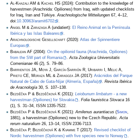
Al-Khazali AM & Kachel HS
(2024): Contribution to the knowledge of
harvestmen (Arachnida: Opiliones) from Iraq, with updated checklists
for Iraq, Iran and Türkiye.
Arachnologische Mitteilungen
67, 4–12,
doi:
10.30963/aramit6702
.
Angel M & Zarazaga A
(undatiert):
El Reino Animal en la Península
Ibérica y las Islas Baleares
.
Arachnologische Gesellschaft
(2020):
Atlas der Spinnentiere
Europas
.
Babalean AF
(2004):
On the opilionid fauna (Arachnida, Opiliones)
from the SW part of Romania
.
Acta Zoologica Universitatis
Comenianae
46 (2), S. 79–86.
Barrientos JA, Moya J, García-Sarrión R, Uribarri I, Melic A,
Prieto CE, Moraza ML & Zaragoza JA
(2017):
Arácnidos del Parque
Natural de Cabo de Gata-Níjar (Almería, España)
.
Revista Ibérica
de Aracnología
30, S. 107–138.
Bezdĕčka P & Bezdĕčková K
(2011):
Leiobunum limbatum
- a new
harvestman (Opiliones) for Slovakia
.
Folia faunistica Slovaca
16
(1), S. 31–34, ISSN 1335-7522.
Bezděčka P & Bezděčková K
(2021):
Amilenus aurantiacus
(
Simon
,
1881), a harvestman (Opiliones) new to the Czech Republic.
Acta
rerum naturalium
26, 13–14, ISSN 2336-7113.
Bezděčka P, Bezděčková K & Kvamme T
(2017):
Revised checklist of
Nordic harvestmen (Opiliones) with five species new to Norway
.