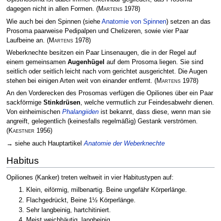
dagegen nicht in allen Formen.
(
Martens
1978)
Wie auch bei den Spinnen (siehe
Anatomie von Spinnen
) setzen an das
Prosoma paarweise Pedipalpen und Chelizeren, sowie vier Paar
Laufbeine an.
(
Martens
1978)
Weberknechte besitzen ein Paar Linsenaugen, die in der Regel auf
einem gemeinsamen
Augenhügel
auf dem Prosoma liegen. Sie sind
seitlich oder seitlich leicht nach vorn gerichtet ausgerichtet. Die Augen
stehen bei einigen Arten weit von einander entfernt.
(
Martens
1978)
An den Vorderecken des Prosomas verfügen die Opiliones über ein Paar
sackförmige
Stinkdrüsen
, welche vermutlich zur Feindesabwehr dienen.
Von einheimischen
Phalangiiden
ist bekannt, dass diese, wenn man sie
angreift, gelegentlich (keinesfalls regelmäßig) Gestank verströmen.
(
Kaestner
1956)
→ siehe auch Hauptartikel
Anatomie der Weberknechte
Habitus
Opiliones (Kanker) treten weltweit in vier Habitustypen auf:
Klein, eiförmig, milbenartig. Beine ungefähr Körperlänge.
Flachgedrückt, Beine 1½ Körperlänge.
Sehr langbeinig, hartchitiniert.
Meist weichhäutig, langbeinig.