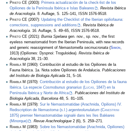
Prieto CE
(2003):
Primera actualización de la check-list de los
Opiliones de la Península Ibérica e Islas Baleares
.
Revista Ibérica
de Aracnología
. 8. Auflage, S. 125–141, ISSN 1576-9518.
Prieto CE
(2007):
Updating the Checklist of the Iberian opiliofauna:
corrections, suppressions and additions
.
Revista Ibérica de
Aracnología
. 16. Auflage, S. 49–65, ISSN 1576-9518.
Prieto CE
(2021):
Burnia Spelaea
gen. nov., sp. nov., the first
eyeless nemastomatid from the Iberian Peninsula, with new records
and generic reassignment of
Nemastomella secmucronata
(
Simon
,
1913) (Opiliones: Dyspnoi: Troguloidea).
Revista Ibérica de
Aracnología
38, 21–30.
Rambla M
(1960): Contribución al estudio de los Opiliones de la
Fauna Ibérica. 1a. Nota sobre Opiliones de Andalucia.
Publicaciones
del Instituto de Biologia Aplicada
31, 5–16.
Rambla M
(1970):
Contribución al estudio de los Opiliones de la fauna
Ibérica. La especie
Cosmobunus granarius
(
Lucas
, 1847) en la
Península Ibérica y Norte de Africa
.
Publicaciones del Instituto de
Biologia Aplicada, Barcelona
48, S. 81–105.
Rambla M
(1979):
Sur le Nemastomatidae (Arachnida, Opilions) IV.
Rediscription de
Nemastoma
(s.l.)
argenteolunulatum
(
Canestrini
1875) premier Nemastomatidae signalé dans les îles Baléares
(Minorque)
.
Revue Arachnologique
2 (6), S. 259–271.
Rambla M
(1983):
Sobre los Nemastomatidae (Arachnida, Opiliones)