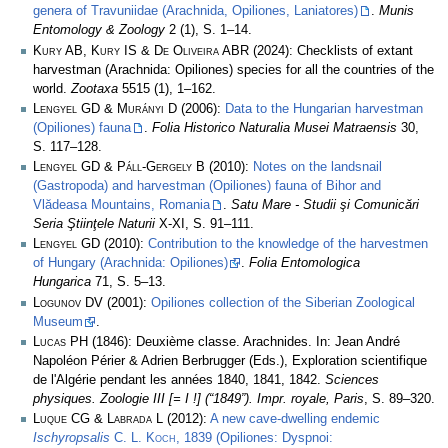
genera of Travuniidae (Arachnida, Opiliones, Laniatores)
.
Munis
Entomology & Zoology
2 (1), S. 1–14.
Kury AB, Kury IS & De Oliveira ABR
(2024): Checklists of extant
harvestman (Arachnida: Opiliones) species for all the countries of the
world.
Zootaxa
5515 (1), 1–162.
Lengyel GD & Murányi D
(2006):
Data to the Hungarian harvestman
(Opiliones) fauna
.
Folia Historico Naturalia Musei Matraensis
30,
S. 117–128.
Lengyel GD & Páll-Gergely B
(2010):
Notes on the landsnail
(Gastropoda) and harvestman (Opiliones) fauna of Bihor and
Vlădeasa Mountains, Romania
.
Satu Mare - Studii şi Comunicări
Seria Ştiinţele Naturii
X-XI, S. 91–111.
Lengyel GD
(2010):
Contribution to the knowledge of the harvestmen
of Hungary (Arachnida: Opiliones)
.
Folia Entomologica
Hungarica
71, S. 5–13.
Logunov DV
(2001):
Opiliones collection of the Siberian Zoological
Museum
.
Lucas PH
(1846): Deuxième classe. Arachnides. In: Jean André
Napoléon Périer & Adrien Berbrugger (Eds.), Exploration scientifique
de l'Algérie pendant les années 1840, 1841, 1842.
Sciences
physiques. Zoologie III [= I !] (“1849”). Impr. royale, Paris
, S. 89–320.
Luque CG & Labrada L
(2012):
A new cave-dwelling endemic
Ischyropsalis
C. L. Koch
, 1839 (Opiliones: Dyspnoi: