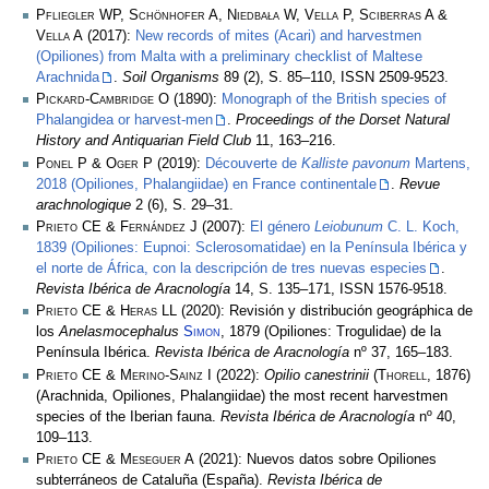
Pfliegler WP, Schönhofer A, Niedbała W, Vella P, Sciberras A &
Vella A
(2017):
New records of mites (Acari) and harvestmen
(Opiliones) from Malta with a preliminary checklist of Maltese
Arachnida
.
Soil Organisms
89 (2), S. 85–110, ISSN 2509-9523.
Pickard-Cambridge O
(1890):
Monograph of the British species of
Phalangidea or harvest-men
.
Proceedings of the Dorset Natural
History and Antiquarian Field Club
11, 163–216.
Ponel P & Oger P
(2019):
Découverte de
Kalliste pavonum
Martens,
2018 (Opiliones, Phalangiidae) en France continentale
.
Revue
arachnologique
2 (6), S. 29–31.
Prieto CE & Fernández J
(2007):
El género
Leiobunum
C. L. Koch,
1839 (Opiliones: Eupnoi: Sclerosomatidae) en la Península Ibérica y
el norte de África, con la descripción de tres nuevas especies
.
Revista Ibérica de Aracnología
14, S. 135–171, ISSN 1576-9518.
Prieto CE & Heras LL
(2020): Revisión y distribución geográphica de
los
Anelasmocephalus
Simon
, 1879 (Opiliones: Trogulidae) de la
Península Ibérica.
Revista Ibérica de Aracnología
nº 37, 165–183.
Prieto CE & Merino-Sainz I
(2022):
Opilio canestrinii
(
Thorell
, 1876)
(Arachnida, Opiliones, Phalangiidae) the most recent harvestmen
species of the Iberian fauna.
Revista Ibérica de Aracnología
nº 40,
109–113.
Prieto CE & Meseguer A
(2021): Nuevos datos sobre Opiliones
subterráneos de Cataluña (España).
Revista Ibérica de