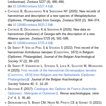
Leiobuninae).
Zootaxa
5227 (4), 486–494,
doi:
10.11646/zootaxa.5227.4.6
.
Chitadze B, Bulbulashvili N & Snegovaya NY
(2025): New records of
harvestman and description of a new species of
Metaplatybunus
(Opiliones, Phalangiidae) from Georgia.
Zootaxa
5633 (2), 364–374,
doi:
10.11646/zootaxa.5633.2.8
.
Chitadze B, Dzuliashvili K & Seropian A
(2025): New data on
harvestmen (Opiliones) of Georgia with the description of a new
Rilaena
species.
Zootaxa
5725 (4), 591–599,
doi:
10.11646/zootaxa.5725.4.9
.
De Smedt P, Van de Poel S & Stevens S
(2022): First record of the
harvestman
Astrobunus laevipes
(
Canestrini
, 1872) in Belgium
(Opiliones: Phalangiidae).
Journal of the Belgian Arachnological
Society
37 (2), 99–103.
De Smedt P, Vanhercke L, Stevens S, Lock K, Sluijter M, Wijnhoven
H
(2025):
First records of the harvestman
Dicranopalpus larvatus
(
Canestrini
, 1874) from Belgium and the Netherlands (Opiliones:
Phalangiidae)
.
Journal of the Belgian Arachnological
Society
Volume 40, S. 14–20.
Delfosse E
(2017):
Catalogue des Opilions de France (Arachnida :
Opiliones) - Métropole et Outremer
.
Revue arachnologique, série
2
n° 4, S. 35–40.
Derkarabetian S, Baker CM, Hedin M, Prieto CE & Giribet G
(2021):