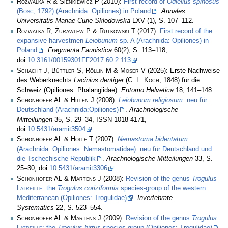
Rozwałka R & Sienkiewicz P
(2010):
First record of
Odiellus spinosus
(
Bosc
, 1792) (Arachnida: Opiliones) in Poland
.
Annales
Universitatis Mariae Curie-Skłodowska
LXV (1), S. 107–112.
Rozwałka R, Żurawlew P & Rutkowski T
(2017):
First record of the
expansive harvestmen
Leiobunum
sp. A (Arachnida: Opiliones) in
Poland
.
Fragmenta Faunistica
60(2), S. 113–118,
doi:
10.3161/00159301FF2017.60.2.113
.
Schacht J, Büttler S, Röllin M & Moser V
(2025): Erste Nachweise
des Weberknechts
Lacinius dentiger
(
C. L. Koch
, 1848) für die
Schweiz (Opiliones: Phalangiidae).
Entomo Helvetica
18, 141–148.
Schönhofer AL & Hillen J
(2008):
Leiobunum religiosum
: neu für
Deutschland (Arachnida:Opiliones)
.
Arachnologische
Mitteilungen
35, S. 29–34, ISSN 1018-4171,
doi:
10.5431/aramit3504
.
Schönhofer AL & Holle T
(2007):
Nemastoma bidentatum
(Arachnida: Opiliones: Nemastomatidae): neu für Deutschland und
die Tschechische Republik
.
Arachnologische Mitteilungen
33, S.
25–30, doi:
10.5431/aramit3306
.
Schönhofer AL & Martens J
(2008):
Revision of the genus
Trogulus
Latreille
: the
Trogulus coriziformis
species-group of the western
Mediterranean (Opiliones: Trogulidae)
.
Invertebrate
Systematics
22, S. 523–554.
Schönhofer AL & Martens J
(2009):
Revision of the genus
Trogulus
Latreille
: the
Trogulus hirtus
species-group (Opiliones: Trogulidae)
.