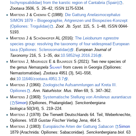
Ischyropsalididae) from the karstic region of Cantabria (Spain)
.
Zootaxa
3506, S. 26–42, ISSN 1175-5334.
Martens J & Chemini C
(1988):
Die Gattung
Anelasmocephalus
SIMON 1879 – Biogeographie, Artgrenzen und Biospezies-Konzept
(Opiliones: Trogulidae)
.
Zool. Jb. Syst.
115, S. 1–48, ISSN 0044-
5193.
Martens J & Schönhofer AL
(2016):
The
Leiobunum ruprestre
species group: resolving the taxonomy of four widespread European
taxa (Opiliones: Sclerosomatidae)
.
European Journal of
Taxonomy
216, S. 1–35, doi:
10.5852/ejt.2016.216
.
Martens J, Magradze E & Bajardze S
(2021): Two new species of
the genus
Nemaspela
Šilhavý
from caves in Georgia (Opiliones:
Nemastomatidae).
Zootaxa
4951 (3), 541–558,
doi:
10.11646/zootaxa.4951.3.7
.
Martens J
(1966):
Zoologische Aufsammlungen auf Kreta III.
Opiliones
.
Ann. Naturhistor. Mus. Wien
69, S. 347–362.
Martens J
(1969):
Systematische Stellung von
Amilenus aurantiacus
(
Simon
) (Opiliones, Phalangiidae).
Senckenbergiana
biologica
50(3/4), S. 219–224.
Martens J
(1978): Die Tierwelt Deutschlands 64. Teil, Weberknechte,
Opiliones.
VEB Gustav Fischer Verlag Jena
, 464 S.
Martens J
(1983):
Europäische Arten der Gattung
Sabacon
Simon
1879 (Arachnida: Opiliones: Sabaconidae).
Senckenbergiana biol.
63