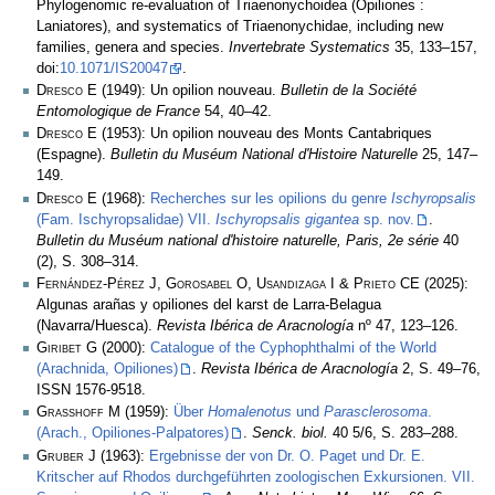
Phylogenomic re-evaluation of Triaenonychoidea (Opiliones :
Laniatores), and systematics of Triaenonychidae, including new
families, genera and species.
Invertebrate Systematics
35, 133–157,
doi:
10.1071/IS20047
.
Dresco E
(1949): Un opilion nouveau.
Bulletin de la Société
Entomologique de France
54, 40–42.
Dresco E
(1953): Un opilion nouveau des Monts Cantabriques
(Espagne).
Bulletin du Muséum National d'Histoire Naturelle
25, 147–
149.
Dresco E
(1968):
Recherches sur les opilions du genre
Ischyropsalis
(Fam. Ischyropsalidae) VII.
Ischyropsalis gigantea
sp. nov.
.
Bulletin du Muséum national d'histoire naturelle, Paris, 2e série
40
(2), S. 308–314.
Fernández-Pérez J, Gorosabel O, Usandizaga I & Prieto CE
(2025):
Algunas arañas y opiliones del karst de Larra-Belagua
(Navarra/Huesca).
Revista Ibérica de Aracnología
nº 47, 123–126.
Giribet G
(2000):
Catalogue of the Cyphophthalmi of the World
(Arachnida, Opiliones)
.
Revista Ibérica de Aracnología
2, S. 49–76,
ISSN 1576-9518.
Grasshoff M
(1959):
Über
Homalenotus
und
Parasclerosoma
.
(Arach., Opiliones-Palpatores)
.
Senck. biol.
40 5/6, S. 283–288.
Gruber J
(1963):
Ergebnisse der von Dr. O. Paget und Dr. E.
Kritscher auf Rhodos durchgeführten zoologischen Exkursionen. VII.