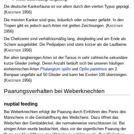
Die deutsche Kankerfauna ist vor allem durch den vierten Typus geprägt.
(
Kaestner
1956)
Die meisten Kanker sind grau, bräunlich oder schwarz gefärbt. In den
Tropen gibt es jedoch auch Arten mit grellen Zeichnungen.
(
Kaestner
1956)
Die Chelizeren sind verhältnismäßig lang, dreigliedrig und am Ende als
Schere ausgebildet. Die Pedipalpen sind stets kürzer als die Laufbeine.
(
Kaestner
1956)
Bei allen langbeinigen Arten ist der Tarsus in sehr zahlreiche sekundäre
kurze Glieder zerlegt. Deren Anzahl beläuft sich bei unseren häufigen
einheimischen Arten
Phalangium opilio
und
Opilio parietinus
am 2.
Beinpaar ungefähr auf 50 Glieder und kann bei Exoten 100 übersteigen.
(
Kaestner
1956)
Paarungsverhalten bei Weberknechten
nuptial feeding
Bei Weberknechten erfolgt die Paarung durch Einführen des Penis des
Männchens in die Genitalöffnung des Weibchens. Dazu öffnet das
Weibchen den Genitaldeckel, der normalerweise verschlossen ist. Bei
einigen Arten wurde beobachtet, dass vor der eigentlichen Paarung der