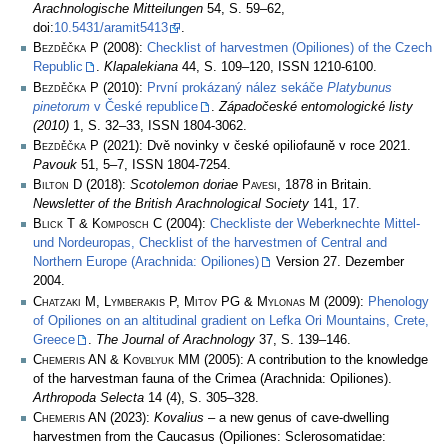
Arachnologische Mitteilungen
54, S. 59–62,
doi:
10.5431/aramit5413
.
Bezděčka P
(2008):
Checklist of harvestmen (Opiliones) of the Czech
Republic
.
Klapalekiana
44, S. 109–120, ISSN 1210-6100.
Bezděčka P
(2010):
První prokázaný nález sekáče
Platybunus
pinetorum
v České republice
.
Západočeské entomologické listy
(2010)
1, S. 32–33, ISSN 1804-3062.
Bezděčka P
(2021): Dvě novinky v české opiliofauně v roce 2021.
Pavouk
51, 5–7, ISSN 1804-7254.
Bilton D
(2018):
Scotolemon doriae
Pavesi
, 1878 in Britain.
Newsletter of the British Arachnological Society
141, 17.
Blick T & Komposch C
(2004):
Checkliste der Weberknechte Mittel-
und Nordeuropas, Checklist of the harvestmen of Central and
Northern Europe (Arachnida: Opiliones)
Version 27. Dezember
2004.
Chatzaki M, Lymberakis P, Mitov PG & Mylonas M
(2009):
Phenology
of Opiliones on an altitudinal gradient on Lefka Ori Mountains, Crete,
Greece
.
The Journal of Arachnology
37, S. 139–146.
Chemeris AN & Kovblyuk MM
(2005): A contribution to the knowledge
of the harvestman fauna of the Crimea (Arachnida: Opiliones).
Arthropoda Selecta
14 (4), S. 305–328.
Chemeris AN
(2023):
Kovalius
– a new genus of cave-dwelling
harvestmen from the Caucasus (Opiliones: Sclerosomatidae: