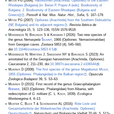
Mitov PG
(2004):
Harvestmen (Arachnida: Opiliones) of the Eastern
Rhodopes (Bulgaria) (in: Beron P, Popov A (eds). Biodiversity of
Bulgaria. 2. Biodiversity of Eastern Rhodopes (Bulgaria and
Greece))
.
Pensoft & Nat. Mus. Natur. Hist., Sofia
, S. 167–179.
Mitov PG
(2007):
Opiliones (Arachnida) from the Southern Dobrudzha
(NE Bulgaria) and its adjacent regions
.
Revista Ibérica de
Aracnología
15, S. 123–136, ISSN 1576-9518.
Modebadze N, Barjadze S & Karaman I
(2026): Two new species of
the genus
Nemaspela
Šilhavý
, 1966 (Opiliones: Nemastomatidae)
from Georgian caves.
Zootaxa
5853 (4), 545–560,
doi:
10.11646/zootaxa.5853.4.5
.
Modebadze N, Martens J, Snegovaya NY & Barjadze S
(2023): An
annotated list of the Georgian harvestmen (Arachnida, Opiliones).
Caucasiana
2, 211–230, doi:
10.3897/caucasiana.2.e106544
.
Murányi D
(2008):
The first species of the genus
Megabunus
Meade
,
1855 (Opiliones: Phalangiidae) in the Balkan region
.
Opuscula
Zoologica Budapest
39, S. 53–63.
Murányi D
(2015): First record of the genus
Graecophalangium
Roewer
, 1923 (Opiliones: Phalangiidae) from Albania, with
redescription of
G. militare
(
C. L. Koch
, 1839).
Ecologica
Montenegrina
4, 4–13.
Muster C, Blick T & Schönhofer AL
(2016):
Rote Liste und
Gesamtartenliste der Weberknechte (Arachnida: Opiliones)
Deutschlands
.
Naturschutz und Biologische Vielfalt
70 (4), S. 513–