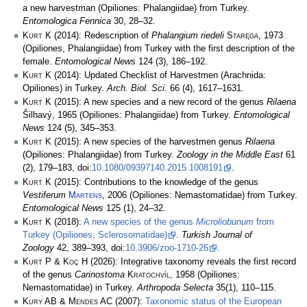
a new harvestman (Opiliones: Phalangiidae) from Turkey.
Entomologica Fennica
30, 28–32.
Kurt K
(2014): Redescription of
Phalangium riedeli
Staręga
, 1973
(Opiliones, Phalangiidae) from Turkey with the first description of the
female.
Entomological News
124 (3), 186–192.
Kurt K
(2014): Updated Checklist of Harvestmen (Arachnida:
Opiliones) in Turkey.
Arch. Biol. Sci.
66 (4), 1617–1631.
Kurt K
(2015): A new species and a new record of the genus
Rilaena
Šilhavý, 1965 (Opiliones: Phalangiidae) from Turkey.
Entomological
News
124 (5), 345–353.
Kurt K
(2015): A new species of the harvestmen genus
Rilaena
(Opiliones: Phalangiidae) from Turkey.
Zoology in the Middle East
61
(2), 179–183, doi:
10.1080/09397140.2015.1008191
.
Kurt K
(2015): Contributions to the knowledge of the genus
Vestiferum
Martens
, 2006 (Opiliones: Nemastomatidae) from Turkey.
Entomological News
125 (1), 24–32.
Kurt K
(2018):
A new species of the genus
Microliobunum
from
Turkey (Opiliones, Sclerosomatidae)
.
Turkish Journal of
Zoology
42, 389–393, doi:
10.3906/zoo-1710-26
.
Kurt P & Koç H
(2026): Integrative taxonomy reveals the first record
of the genus
Carinostoma
Kratochvíl
, 1958 (Opiliones:
Nemastomatidae) in Turkey.
Arthropoda Selecta
35(1), 110–115.
Kury AB & Mendes AC
(2007):
Taxonomic status of the European