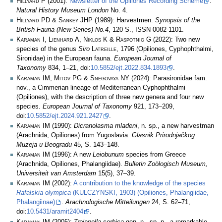
Hillyard P
(2001):
Newsletter of the Opiliones Recording Scheme
.
Natural History Museum London
No. 4.
Hillyard PD & Sankey JHP
(1989): Harvestmen.
Synopsis of the
British Fauna (New Series) No.4
, 120 S., ISSN 0082-1101.
Karaman I, Lienhard A, Niklos K & Raspotnig G
(2022): Two new
species of the genus
Siro
Latreille
, 1796 (Opiliones, Cyphophthalmi,
Sironidae) in the European fauna.
European Journal of
Taxonomy
834, 1–21, doi:
10.5852/ejt.2022.834.1893
.
Karaman IM, Mitov PG & Snegovaya NY
(2024): Parasironidae fam.
nov., a Cimmerian lineage of Mediterranean Cyphophthalmi
(Opiliones), with the description of three new genera and four new
species.
European Journal of Taxonomy
921, 173–209,
doi:
10.5852/ejt.2024.921.2427
.
Karaman IM
(1990):
Dicranolasma mladeni
, n. sp., a new harvestman
(Arachnida, Opiliones) from Yugoslavia.
Glasnik Prirodnjačkog
Muzeja u Beogradu
45, S. 143–148.
Karaman IM
(1996): A new
Leiobunum
species from Greece
(Arachnida, Opiliones, Phalangiidae).
Bulletin Zoölogisch Museum,
Universiteit van Amsterdam
15(5), 37–39.
Karaman IM
(2002):
A contribution to the knowledge of the species
Rafalskia olympica
(
KULCZYNSKI
, 1903) (Opiliones, Phalangiidae,
Phalangiinae)
.
Arachnologische Mitteilungen
24, S. 62–71,
doi:
10.5431/aramit2404
.
Karaman IM
(2005):
Trojanella serbica
gen. n., sp. n., a remarkable