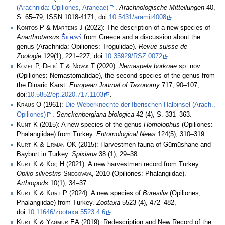
(Arachnida: Opiliones, Araneae)
.
Arachnologische Mitteilungen
40,
S. 65–79, ISSN 1018-4171, doi:
10.5431/aramit4008
.
Kontos P & Martens J
(2022): The description of a new species of
Anarthrotarsus
Šilhavý
from Greece and a discussion about the
genus (Arachnida: Opiliones: Trogulidae).
Revue suisse de
Zoologie
129(1), 221–227, doi:
10.35929/RSZ.0072
.
Kozel P, Delić T & Novak T
(2020):
Nemaspela borkoae
sp. nov.
(Opiliones: Nemastomatidae), the second species of the genus from
the Dinaric Karst.
European Journal of Taxonomy
717, 90–107,
doi:
10.5852/ejt.2020.717.1103
.
Kraus O
(1961):
Die Weberknechte der Iberischen Halbinsel (Arach.,
Opiliones)
.
Senckenbergiana biologica
42 (4), S. 331–363.
Kunt K
(2015): A new species of the genus
Homolophus
(Opiliones:
Phalangiidae) from Turkey.
Entomological News
124(5), 310–319.
Kurt K & Erman ÖK
(2015): Harvestmen fauna of Gümüshane and
Bayburt in Turkey.
Spixiana
38 (1), 29–38.
Kurt K & Koç H
(2021): A new harvestmen record from Turkey:
Opilio silvestris
Snegovaya
, 2010 (Opiliones: Phalangiidae).
Arthropods
10(1), 34–37.
Kurt K & Kurt P
(2024): A new species of
Buresilia
(Opiliones,
Phalangiidae) from Turkey.
Zootaxa
5523 (4), 472–482,
doi:
10.11646/zootaxa.5523.4.6
.
Kurt K & Yağmur EA
(2019): Redescription and New Record of the