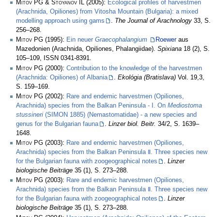
Mitov PG & Stoyanov IL
(2005):
Ecological profiles of harvestmen
(Arachnida, Opiliones) from Vitosha Mountain (Bulgaria): a mixed
modelling approach using gams
.
The Journal of Arachnology
33, S.
256–268.
Mitov PG
(1995):
Ein neuer
Graecophalangium
Roewer
aus
Mazedonien (Arachnida, Opiliones, Phalangiidae).
Spixiana
18 (2), S.
105–109, ISSN 0341-8391.
Mitov PG
(2000):
Contribution to the knowledge of the harvestmen
(Arachnida: Opiliones) of Albania
.
Ekológia (Bratislava)
Vol. 19,3,
S. 159–169.
Mitov PG
(2002):
Rare and endemic harvestmen (Opiliones,
Arachnida) species from the Balkan Peninsula - I. On
Mediostoma
stussineri
(
SIMON
1885) (Nemastomatidae) - a new species and
genus for the Bulgarian fauna
.
Linzer biol. Beitr.
34/2, S. 1639–
1648.
Mitov PG
(2003):
Rare and endemic harvestmen (Opiliones,
Arachnida) species from the Balkan Peninsula Ⅱ. Three species new
for the Bulgarian fauna with zoogeographical notes
.
Linzer
biologische Beiträge
35 (1), S. 273–288.
Mitov PG
(2003):
Rare and endemic harvestmen (Opiliones,
Arachnida) species from the Balkan Peninsula Ⅱ. Three species new
for the Bulgarian fauna with zoogeographical notes
.
Linzer
biologische Beiträge
35 (1), S. 273–288.