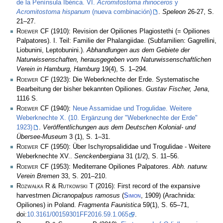
de la Península Ibérica. VI.
Acromitostoma rhinoceros
y
Acromitostoma hispanum
(nueva combinación)
.
Speleon
26-27, S.
21–27.
Roewer CF
(1910): Revision der Opiliones Plagiostethi (= Opiliones
Palpatores). I. Teil: Familie der Phalangiidae. (Subfamilien: Gagrellini,
Liobunini, Leptobunini.).
Abhandlungen aus dem Gebiete der
Naturwissenschaften, herausgegeben vom Naturwissenschaftlichen
Verein in Hamburg, Hamburg
19(4), S. 1–294.
Roewer CF
(1923): Die Weberknechte der Erde. Systematische
Bearbeitung der bisher bekannten Opiliones.
Gustav Fischer, Jena
,
1116 S.
Roewer CF
(1940):
Neue Assamidae und Trogulidae. Weitere
Weberknechte X. (10. Ergänzung der "Weberknechte der Erde"
1923)
.
Veröffentlichungen aus dem Deutschen Kolonial- und
Übersee-Museum
3 (1), S. 1–31.
Roewer CF
(1950): Über Ischyropsalididae und Trogulidae - Weitere
Weberknechte XV..
Senckenbergiana
31 (1/2), S. 11–56.
Roewer CF
(1953): Mediterrane Opiliones Palpatores.
Abh. naturw.
Verein Bremen
33, S. 201–210.
Rozwałka R & Rutkowski T
(2016): First record of the expansive
harvestmen
Dicranopalpus ramosus
(
Simon
, 1909) (Arachnida:
Opiliones) in Poland.
Fragmenta Faunistica
59(1), S. 65–71,
doi:
10.3161/00159301FF2016.59.1.065
.