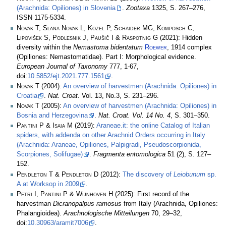
(Arachnida: Opiliones) in Slovenia
.
Zootaxa
1325, S. 267–276,
ISSN 1175-5334.
Novak T, Slana Novak L, Kozel P, Schaider MG, Komposch C,
Lipovišek S, Podlesnik J, Paušič I & Raspotnig G
(2021): Hidden
diversity within the
Nemastoma bidentatum
Roewer
, 1914 complex
(Opiliones: Nemastomatidae). Part I: Morphological evidence.
European Journal of Taxonomy
777, 1-67,
doi:
10.5852/ejt.2021.777.1561
.
Novak T
(2004):
An overview of harvestmen (Arachnida: Opiliones) in
Croatia
.
Nat. Croat.
Vol. 13, No.3, S. 231–296.
Novak T
(2005):
An overview of harvestmen (Arachnida: Opiliones) in
Bosnia and Herzegovina
.
Nat. Croat. Vol. 14 No. 4
, S. 301–350.
Pantini P & Isaia M
(2019):
Araneae.it: the online Catalog of Italian
spiders, with addenda on other Arachnid Orders occurring in Italy
(Arachnida: Araneae, Opiliones, Palpigradi, Pseudoscorpionida,
Scorpiones, Solifugae)
.
Fragmenta entomologica
51 (2), S. 127–
152.
Pendleton T & Pendleton D
(2012):
The discovery of
Leiobunum
sp.
A at Worksop in 2009
.
Petri I, Pantini P & Wijnhoven H
(2025): First record of the
harvestman
Dicranopalpus ramosus
from Italy (Arachnida, Opiliones:
Phalangioidea).
Arachnologische Mitteilungen
70, 29–32,
doi:
10.30963/aramit7006
.