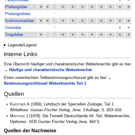
Parasironidae
?
×
×
Phalangiidae
×
×
?
×
×
×
×
×
×
×
×
Phalangodidae
?
Sclerosomatidae
×
×
?
×
×
×
×
×
×
×
×
Sironidae
?
×
×
Trogulidae
×
?
×
×
×
×
×
×
×
×
Legende/Legend
Interne Links
Eine Übersicht häufiger und charakteristischer Weberknechte gibt es hier
→
Häufige und charakteristische Weberknechte
Einen vereinfachten Teilbestimmungsschlüssel gibt es hier →
Bestimmungsschlüssel Weberknechte Teil 1
Quellen
Kaestner A
(1956): Lehrbuch der Speziellen Zoologie, Teil 1:
Wirbellose.
Gustav Fischer Verlag, Jena
. 3 Auflage, S. 603–616.
Martens J
(1978): Die Tierwelt Deutschlands 64. Teil, Weberknechte,
Opiliones.
VEB Gustav Fischer Verlag Jena
, 464 S.
Quellen der Nachweise