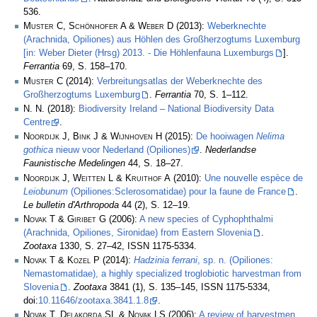
536.
Muster C, Schönhofer A & Weber D
(2013):
Weberknechte
(Arachnida, Opiliones) aus Höhlen des Großherzogtums Luxemburg
[in: Weber Dieter (Hrsg) 2013. - Die Höhlenfauna Luxemburgs
].
Ferrantia
69, S. 158–170.
Muster C
(2014):
Verbreitungsatlas der Weberknechte des
Großherzogtums Luxemburg
.
Ferrantia
70, S. 1–112.
N. N.
(2018):
Biodiversity Ireland – National Biodiversity Data
Centre
.
Noordijk J, Bink J & Wijnhoven H
(2015):
De hooiwagen
Nelima
gothica
nieuw voor Nederland (Opiliones)
.
Nederlandse
Faunistische Medelingen
44, S. 18–27.
Noordijk J, Weitten L & Kruithof A
(2010):
Une nouvelle espèce de
Leiobunum
(Opiliones:Sclerosomatidae) pour la faune de France
.
Le bulletin d'Arthropoda
44 (2), S. 12–19.
Novak T & Giribet G
(2006):
A new species of Cyphophthalmi
(Arachnida, Opiliones, Sironidae) from Eastern Slovenia
.
Zootaxa
1330, S. 27–42, ISSN 1175-5334.
Novak T & Kozel P
(2014):
Hadzinia ferrani
, sp. n. (Opiliones:
Nemastomatidae), a highly specialized troglobiotic harvestman from
Slovenia
.
Zootaxa
3841 (1), S. 135–145, ISSN 1175-5334,
doi:
10.11646/zootaxa.3841.1.8
.
Novak T, Delakorda SL & Novak LS
(2006):
A review of harvestmen