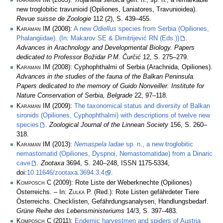
new troglobitic travunioid (Opiliones, Laniatores, Travunioidea).
Revue suisse de Zoologie
112 (2), S. 439–455.
Karaman IM
(2008):
A new
Odiellus
species from Serbia (Opiliones,
Phalangiidae). (In: Makarov SE & Dimitrijević RN (Eds.))
.
Advances in Arachnology and Developmental Biology. Papers
dedicated to Professor Božidar P.M. Čurčić
12, S. 275–279.
Karaman IM
(2008): Cyphophthalmi of Serbia (Arachnida, Opiliones).
Advances in the studies of the fauna of the Balkan Peninsula.
Papers dedicated to the memory of Guido Nonveiller. Institute for
Nature Conservation of Serbia, Belgrade
22, 97–118.
Karaman IM
(2009):
The taxonomical status and diversity of Balkan
sironids (Opiliones, Cyphophthalmi) with descriptions of twelve new
species
.
Zoological Journal of the Linnean Society
156, S. 260–
318.
Karaman IM
(2013):
Nemaspela ladae
sp. n., a new troglobitic
nemastomatid (Opiliones, Dyspnoi, Nemastomatidae) from a Dinaric
cave
.
Zootaxa
3694, S. 240–248, ISSN 1175-5334,
doi:
10.11646/zootaxa.3694.3.4
.
Komposch C
(2009): Rote Liste der Weberknechte (Opiliones)
Österreichs. – In:
Zulka
P. (Red.): Rote Listen gefährdeter Tiere
Österreichs. Checklisten, Gefährdungsanalysen, Handlungsbedarf.
Grüne Reihe des Lebensministeriums
14/3, S. 397–483.
Komposch C
(2011):
Endemic harvestmen and spiders of Austria