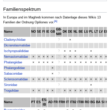
Familienspektrum
In Europa und im Maghreb kommen nach Datenlage dieses Wikis 13
[A]
Familien der Ordnung Opiliones vor.
GB-
Name
NO
SE
FI
IE
GB
DK
DE
NL
BE
LU
PL
LT
LV
EE
NIR
Cladonychiidae
?
×
Dicranolasmatidae
?
Ischyropsalididae
?
×
×
×
×
Nemastomatidae
×
×
×
×
×
?
×
×
×
×
×
×
×
×
×
Phalangiidae
×
×
×
×
×
?
×
×
×
×
×
×
×
×
×
Phalangodidae
×
?
Sabaconidae
×
?
Sclerosomatidae
×
×
×
×
×
?
×
×
×
×
×
×
×
×
×
Sironidae
?
×
Trogulidae
×
×
×
×
?
×
×
×
×
×
×
×
ES-
Name
PT
ES
AD
FR
FRH
IT
IT82
IT88
RO
BG
BA
SI
HR
IB