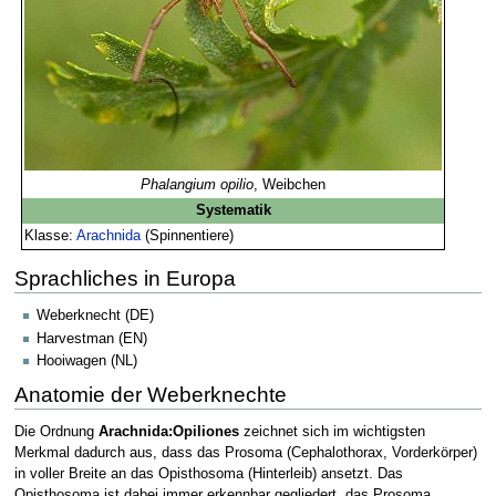
Phalangium opilio
, Weibchen
Systematik
Klasse:
Arachnida
(Spinnentiere)
Sprachliches in Europa
Weberknecht (DE)
Harvestman (EN)
Hooiwagen (NL)
Anatomie der Weberknechte
Die Ordnung
Arachnida:Opiliones
zeichnet sich im wichtigsten
Merkmal dadurch aus, dass das Prosoma (Cephalothorax, Vorderkörper)
in voller Breite an das Opisthosoma (Hinterleib) ansetzt. Das
Opisthosoma ist dabei immer erkennbar gegliedert, das Prosoma