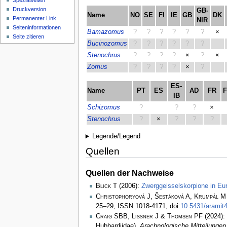
Spezialseiten
Druckversion
GB-
Name
NO
SE
FI
IE
GB
DK
Permanenter Link
NIR
Seiten­­informationen
Bamazomus
?
?
?
?
?
?
×
Seite zitieren
Bucinozomus
?
?
?
?
?
?
Stenochrus
?
?
?
?
×
?
×
Zomus
?
?
?
?
×
?
ES-
Name
PT
ES
AD
FR
IB
Schizomus
?
?
?
×
Stenochrus
?
×
?
?
?
Legende/Legend
Quellen
Quellen der Nachweise
Blick T
(2006):
Zwerggeisselskorpione in Eu
Christophoryová J, Šestáková A, Krumpál M
25–29, ISSN 1018-4171, doi:
10.5431/aramit
Craig SBB, Lissner J & Thomsen PF
(2024): 
Hubbardiidae).
Arachnologische Mitteilungen