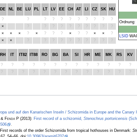
DE
NL
BE
LU
PL
LT
LV
EE
CH
AT
LI
CZ
SK
HU
?
?
?
?
?
?
?
?
?
?
?
Ordnung:
×
?
?
?
?
?
?
?
?
?
?
×
×
×
?
×
?
?
?
×
?
?
×
×
?
LSID
WA
×
×
?
?
?
?
?
?
?
?
?
?
FRH
IT
IT82
IT88
RO
BG
BA
SI
HR
ME
MK
RS
KV
?
?
?
?
?
?
?
?
?
?
?
?
?
?
?
?
?
?
?
?
?
?
?
?
?
?
ropa und auf den Kanarischen Inseln / Schizomida in Europe and the Canary 
 & Fenda P
(2013):
First record of a schizomid,
Stenochrus portoricensis
(Schi
4506
.
First records of the order Schizomida from tropical hothouses in Denmark:
St
67, 54–66, doi:
10.30963/aramit6707
.