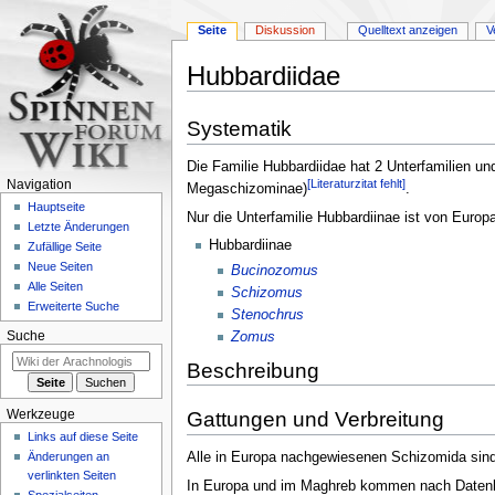
Seite
Diskussion
Quelltext anzeigen
V
Hubbardiidae
Zur
Zur
Systematik
Navigation
Suche
springen
springen
Die Familie Hubbardiidae hat 2 Unterfamilien u
[Literaturzitat fehlt]
Navigation
Megaschizominae)
.
Hauptseite
Nur die Unterfamilie Hubbardiinae ist von Europ
Letzte Änderungen
Hubbardiinae
Zufällige Seite
Neue Seiten
Bucinozomus
Alle Seiten
Schizomus
Erweiterte Suche
Stenochrus
Suche
Zomus
Beschreibung
Werkzeuge
Gattungen und Verbreitung
Links auf diese Seite
Änderungen an
Alle in Europa nachgewiesenen Schizomida sind
verlinkten Seiten
In Europa und im Maghreb kommen nach Datenlag