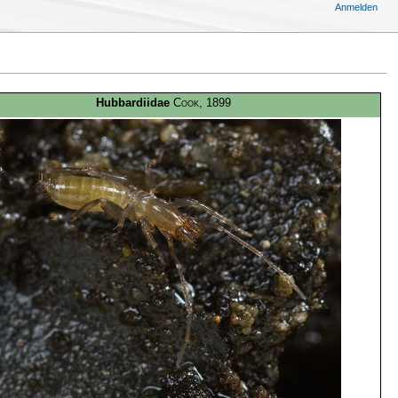
Anmelden
Hubbardiidae
Cook
, 1899