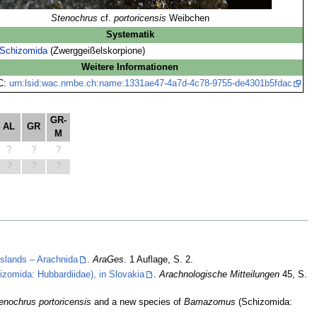
Stenochrus
cf.
portoricensis
Weibchen
Systematik
Schizomida
(Zwerggeißelskorpione)
Weitere Informationen
C:
urn:lsid:wac.nmbe.ch:name:1331ae47-4a7d-4c78-9755-de4301b5fdac
GR-
AL
GR
M
?
?
?
?
?
?
Islands – Arachnida
.
AraGes
. 1 Auflage, S. 2.
zomida: Hubbardiidae), in Slovakia
.
Arachnologische Mitteilungen
45, S.
enochrus portoricensis
and a new species of
Bamazomus
(Schizomida: