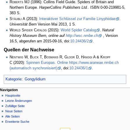
Roberts MJ
(1996): Collins Field Guide. Spiders of Britain and
Northern Europe.
HarperCollins Publishers Ltd.
. ISBN 0-00-219981-5,
383 S.
Stäubli A
(2013):
Interaktiver Schlüssel zur Familie Linyphiidae
.
Universität Bern
Version Mai 2013, 1 S.
World Spider Catalog
(2015):
World Spider Catalog
.
Natural
History Museum Bern, online auf
http://wsc.nmbe.ch
, Version
16.5, abgerufen am 2015-09-16, doi:
10.24436/2
.
Quellen der Nachweise
Nentwig W, Blick T, Bosmans R, Gloor D, Hänggi A & Kropf
C
(2020):
Spinnen Europas. Online https://www.araneae.nmbe.ch
(automatisch synchronisiert)
, doi:
10.24436/1
.
Kategorie
:
Gongylidium
Navigation
Hauptseite
Letzte Änderungen
Zufällige Seite
Neue Seiten
Alle Seiten
Erweiterte Suche