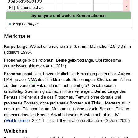
[PL] Oberschlesien
*
[PL] Tschenstochau
Synonyme und weitere Kombinationen
Erigone rufipes
Merkmale
Körperlänge
: Weibchen erreichen 2,6–3,7 mm, Männchen 2,5–3,0 mm
(
Roberts
1996)
.
Prosoma
gelb- bis rotbraun.
Beine
gelb-rotorange.
Opisthosoma
grauschwarz.
(
Nentwig
et al. 2014)
Prosoma
unauffällig, Fovea deutlich als Einkerbung erkennbar.
Augen
:
HAR
gerade,
VMA
deutlich kleiner als Seitenaugen.
Chelizeren
: Zähne
auf dem vorderen Falzrand nicht auffallend groß, Gnathocoxen
unauffällig.
Sternum
glatt, nach hinten verlängert.
Beine
: Länge des
Femurs Ⅰ kleiner als die des Prosomas, Femur Ⅰ ohne dorsale und
prolaterale Borsten, ohne prolaterale Borsten auf Tibia Ⅰ. Metatarsus Ⅳ
dorsal mit Trichobothrium, Metatarsus Ⅰ ohne dorsale Borsten. Tibia Ⅳ
mit einer dorsalen Borste. Anzahl dorsaler Borsten auf Tibia Ⅰ–Ⅳ
(
Wiehleformel
): 2-2-1-1. Tibia Ⅰ–Ⅱ ventral ohne Stacheln.
(
Stäubli
2013)
Weibchen