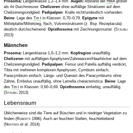
Prosoma:
Längenklasse 1,2–1,4 mm.
Augen:
Abstand der
HMA
größer
als ihr Durchmesser.
Chelizeren
ohne auffällige Strukturen auf dem
Chelizerengrundglied.
Pedipalpen
: Kralle nicht/undeutlich vorhanden.
Beine
: Lage des
Tm Ⅰ
in Klassen: 0,70–0,79.
Epigyne
mit
Mittelplatte/Mittelsteg, flach, Vulvenstrukturen (z. Bsp. Rezeptacula)
deutlich durchscheinend.
Opisthosoma
mit Zeichnungsmuster.
(
Stäubli
2013)
Männchen
Prosoma:
Längenklasse 1,0–1,2 mm.
Kopfregion
unauffällig.
Chelizeren
mit auffälligen Apophysen/Zahnwarzen/Haarhöcker auf dem
Chelizerengrundglied.
Pedipalpen
: Femur und Patella auffällig verdickt,
Tibia mit mehreren komplexen Apophysen, Cymbium einfach,
Paracymbium einfach, Längs- und Querast des Paracymbiums ohne
Zähne, Embolus unauffällig, ohne Lamella characteristica.
Beine
: Lage
des
Tm Ⅰ
in Klassen: 0,60–0,69.
Opisthosoma
einfarbig, unauffällig.
(
Stäubli
2013)
Lebensraum
Üblicherweise sind die Tiere auf Büschen und in niedriger Vegetation zu
finden
(
Roberts
1996)
. Auch an feuchten Stellen, feuchteliebend
(
Nentwig
et al. 2014)
.