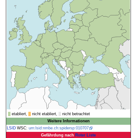
etabliert,
nicht etabliert,
nicht betrachtet
Weitere Informationen
LSID
WSC:
urn:lsid:nmbe.ch:spidersp:010707
Gefährdung nach
Roter Liste