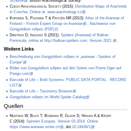
Scheme
.
British Arachnological Society
.
Czech Arachnological Society
(2015):
Distribution Maps of Arachnids
in Czechia. Online at: www.arachnology.cz
.
Koponen S, Pajunen T & Fritzén NR
(2013):
Atlas of the Araneae of
Finland – Finnish Expert Group on Araneae
.:
Nachweise von
Gongylidium rufipes
(PDF)
Dimitrov D, Indzhov S
(2021):
Spiders (Araneae) of Balkan
Peninsula. online at http://balkan-spiders.com. Version 2021.
.
Weitere Links
Beschreibung von
Gongylidium rufipes
in „araneae - Spiders of
Europe”
Bilder von
Gongylidium rufipes
auf den Seiten von Pierre Oger auf
Piwigo.com
Barcode of Life – Bold Systems: PUBLIC DATA PORTAL - RECORD
LIST
Barcode of Life – Taxonomy Browser
Gongylidium rufipes
im World Spider Catalog
Quellen
Nentwig W, Blick T, Bosmans R, Gloor D, Hänggi A & Kropf
C
(2014):
Spinnen Europas. Version 03.2014. Online
https://www.araneae.nmbe.ch
, doi:
10.24436/1
.