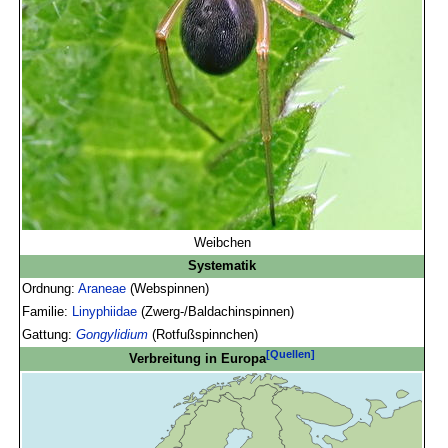
Weibchen
Systematik
Ordnung:
Araneae
(Webspinnen)
Familie:
Linyphiidae
(Zwerg-/Baldachinspinnen)
Gattung:
Gongylidium
(Rotfußspinnchen)
[Quellen]
Verbreitung in Europa