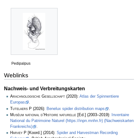
Pedipalpus
Weblinks
Nachweis- und Verbreitungskarten
Arachnologische Gesellschaft
(2020):
Atlas der Spinnentiere
Europas
.
Tutelaers P
(2026):
Benelux spider distribution maps
.
Muséum national d’Histoire naturelle
[Ed.] (2003–2019):
Inventaire
National du Patrimoine Naturel (https://inpn.mnhn.fr) (Nachweiskarten
Frankreichs)
.
Harvey P
[Koord.] (2014):
Spider and Harvestman Recording