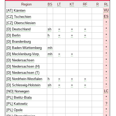
Region
BS
LT
KT
RF
R
RL
VU
[AT] Kärnten
ES
[CZ] Tschechien
*
[CZ] Oberschlesien
*
[D] Deutschland
sh
=
=
=
*
[D] Berlin
h
=
=
=
*
[D] Brandenburg
*
[D] Baden-Württemberg
mh
*
[D] Mecklenburg-Vorp.
mh
=
=
*
[D] Niedersachsen
*
[D] Niedersachsen (H)
*
[D] Niedersachsen (T)
*
[D] Nordrhein-Westfalen
h
=
=
=
*
[D] Schleswig-Holstein
sh
=
=
=
LC
[NO] Norwegen
*
[PL] Bielitz-Biala
?
[PL] Kattowitz
*
[PL] Opole
*