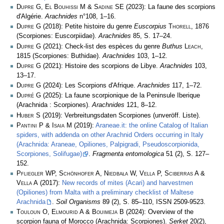
Dupre G, El Bouhissi M & Sadine SE
(2023): La faune des scorpions
d'Algérie.
Arachnides
n°108, 1–16.
Dupre G
(2018): Petite histoire du genre
Euscorpius
Thorell
, 1876
(Scorpiones: Euscorpiidae).
Arachnides
85, S. 17–24.
Dupre G
(2021): Check-list des espèces du genre
Buthus
Leach
,
1815 (Scorpiones: Buthidae).
Arachnides
103, 1­–12.
Dupre G
(2021): Histoire des scorpions de Libye.
Arachnides
103,
13–17.
Dupre G
(2024): Les Scorpions d'Afrique.
Arachnides
117, 1–72.
Dupré G
(2025): La faune scorpionique de la Peninsule Iberique
(Arachnida : Scorpiones).
Arachnides
121, 8–12.
Huber S
(2019): Verbreitungsdaten Scorpiones (unveröff. Liste).
Pantini P & Isaia M
(2019):
Araneae.it: the online Catalog of Italian
spiders, with addenda on other Arachnid Orders occurring in Italy
(Arachnida: Araneae, Opiliones, Palpigradi, Pseudoscorpionida,
Scorpiones, Solifugae)
.
Fragmenta entomologica
51 (2), S. 127–
152.
Pfliegler WP, Schönhofer A, Niedbała W, Vella P, Sciberras A &
Vella A
(2017):
New records of mites (Acari) and harvestmen
(Opiliones) from Malta with a preliminary checklist of Maltese
Arachnida
.
Soil Organisms
89 (2), S. 85–110, ISSN 2509-9523.
Touloun O, Elmourid A & Bouimeja B
(2024): Overview of the
scorpion fauna of Morocco (Arachnida: Scorpiones).
Serket
20(2),