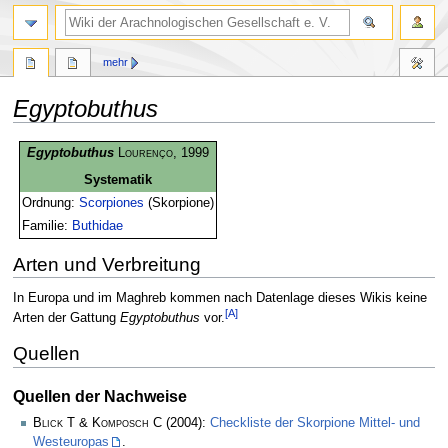
mehr
Egyptobuthus
Zur
Zur
Egyptobuthus
Lourenço
, 1999
Navigation
Suche
Systematik
springen
springen
Ordnung:
Scorpiones
(Skorpione)
Familie:
Buthidae
Arten und Verbreitung
In Europa und im Maghreb kommen nach Datenlage dieses Wikis keine
[A]
Arten der Gattung
Egyptobuthus
vor.
Quellen
Quellen der Nachweise
Blick T & Komposch C
(2004):
Checkliste der Skorpione Mittel- und
Westeuropas
.