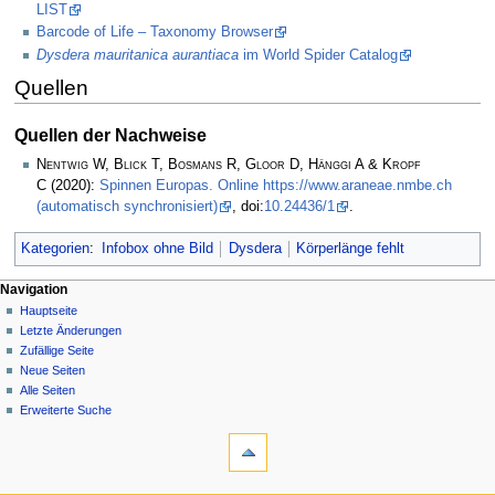
LIST
Barcode of Life – Taxonomy Browser
Dysdera mauritanica aurantiaca
im World Spider Catalog
Quellen
Quellen der Nachweise
Nentwig W, Blick T, Bosmans R, Gloor D, Hänggi A & Kropf
C
(2020):
Spinnen Europas. Online https://www.araneae.nmbe.ch
(automatisch synchronisiert)
, doi:
10.24436/1
.
Kategorien
:
Infobox ohne Bild
Dysdera
Körperlänge fehlt
Navigation
Hauptseite
Letzte Änderungen
Zufällige Seite
Neue Seiten
Alle Seiten
Erweiterte Suche