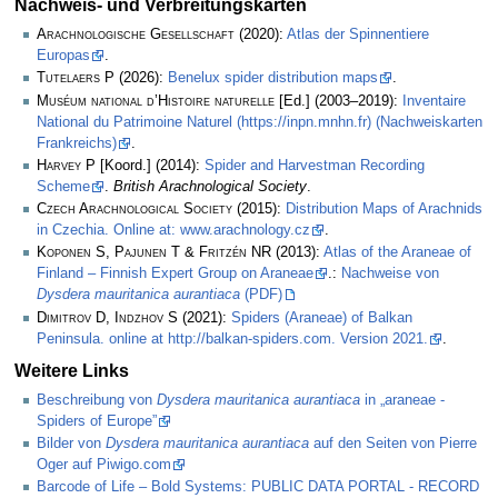
Nachweis- und Verbreitungskarten
Arachnologische Gesellschaft
(2020):
Atlas der Spinnentiere
Europas
.
Tutelaers P
(2026):
Benelux spider distribution maps
.
Muséum national d’Histoire naturelle
[Ed.] (2003–2019):
Inventaire
National du Patrimoine Naturel (https://inpn.mnhn.fr) (Nachweiskarten
Frankreichs)
.
Harvey P
[Koord.] (2014):
Spider and Harvestman Recording
Scheme
.
British Arachnological Society
.
Czech Arachnological Society
(2015):
Distribution Maps of Arachnids
in Czechia. Online at: www.arachnology.cz
.
Koponen S, Pajunen T & Fritzén NR
(2013):
Atlas of the Araneae of
Finland – Finnish Expert Group on Araneae
.:
Nachweise von
Dysdera mauritanica aurantiaca
(PDF)
Dimitrov D, Indzhov S
(2021):
Spiders (Araneae) of Balkan
Peninsula. online at http://balkan-spiders.com. Version 2021.
.
Weitere Links
Beschreibung von
Dysdera mauritanica aurantiaca
in „araneae -
Spiders of Europe”
Bilder von
Dysdera mauritanica aurantiaca
auf den Seiten von Pierre
Oger auf Piwigo.com
Barcode of Life – Bold Systems: PUBLIC DATA PORTAL - RECORD