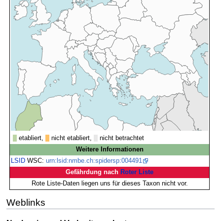
etabliert,
nicht etabliert,
nicht betrachtet
Weitere Informationen
LSID
WSC:
urn:lsid:nmbe.ch:spidersp:004491
Gefährdung nach
Roter Liste
Rote Liste-Daten liegen uns für dieses Taxon nicht vor.
Weblinks