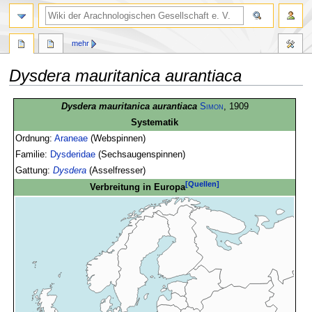
mehr
Dysdera mauritanica aurantiaca
Zur
Zur
Dysdera mauritanica aurantiaca
Simon
, 1909
Navigation
Suche
Systematik
springen
springen
Ordnung:
Araneae
(Webspinnen)
Familie:
Dysderidae
(Sechsaugenspinnen)
Gattung:
Dysdera
(Asselfresser)
[Quellen]
Verbreitung in Europa