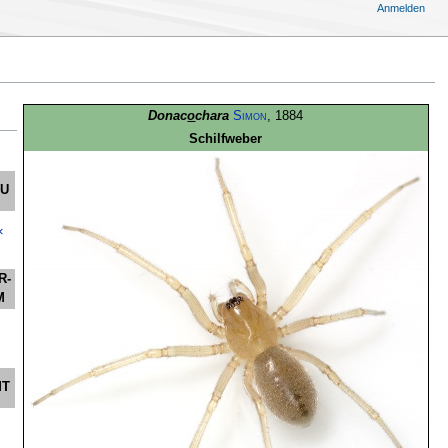
Anmelden
Donac
o
chara
Simon
, 1884
Schilfweber
HU
×
R-
M
MT