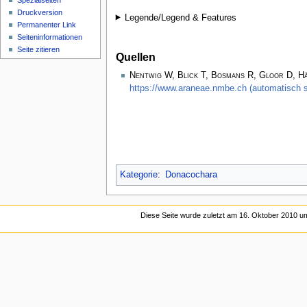
Spezialseiten
Druckversion
Legende/Legend & Features
Permanenter Link
Seiten­­informationen
Seite zitieren
Quellen
Nentwig W, Blick T, Bosmans R, Gloor D, H
https://www.araneae.nmbe.ch (automatisch s
Kategorie
:
Donacochara
Diese Seite wurde zuletzt am 16. Oktober 2010 um