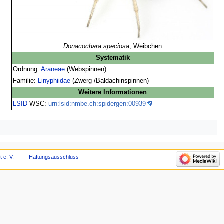
Donacochara speciosa
, Weibchen
Systematik
Ordnung:
Araneae
(Webspinnen)
Familie:
Linyphiidae
(Zwerg-/Baldachinspinnen)
Weitere Informationen
LSID
WSC:
urn:lsid:nmbe.ch:spidergen:00939
 e. V.
Haftungsausschluss