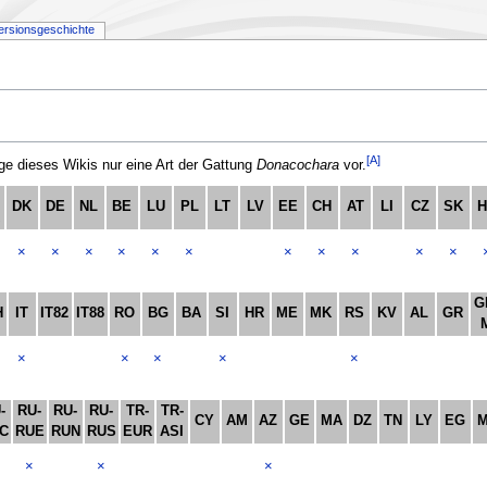
ersionsgeschichte
[A]
 dieses Wikis nur eine Art der Gattung
Donacochara
vor.
-
DK
DE
NL
BE
LU
PL
LT
LV
EE
CH
AT
LI
CZ
SK
×
×
×
×
×
×
×
×
×
×
×
G
H
IT
IT82
IT88
RO
BG
BA
SI
HR
ME
MK
RS
KV
AL
GR
×
×
×
×
×
-
RU-
RU-
RU-
TR-
TR-
CY
AM
AZ
GE
MA
DZ
TN
LY
EG
C
RUE
RUN
RUS
EUR
ASI
×
×
×