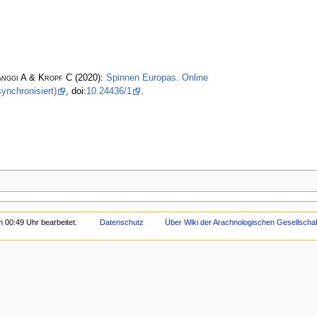
änggi A & Kropf C
(2020):
Spinnen Europas. Online
ynchronisiert)
, doi:
10.24436/1
.
 00:49 Uhr bearbeitet.
Datenschutz
Über Wiki der Arachnologischen Gesellschaft