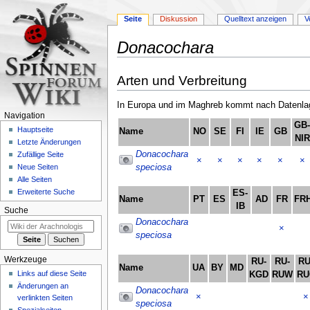
Seite
Diskussion
Quelltext anzeigen
V
Donacochara
Zur
Zur
Arten und Verbreitung
Navigation
Suche
springen
springen
In Europa und im Maghreb kommt nach Datenlage
Navigation
GB
Hauptseite
Name
NO
SE
FI
IE
GB
NIR
Letzte Änderungen
Donacochara
Zufällige Seite
×
×
×
×
×
×
speciosa
Neue Seiten
Alle Seiten
Erweiterte Suche
ES-
Name
PT
ES
AD
FR
FR
IB
Suche
Donacochara
×
speciosa
Werkzeuge
RU-
RU-
RU
Name
UA
BY
MD
Links auf diese Seite
KGD
RUW
RU
Änderungen an
Donacochara
×
×
verlinkten Seiten
speciosa