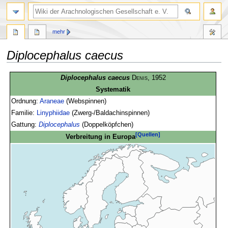
mehr
Diplocephalus caecus
Zur
Zur
Diplocephalus caecus
Denis
, 1952
Navigation
Suche
Systematik
springen
springen
Ordnung:
Araneae
(Webspinnen)
Familie:
Linyphiidae
(Zwerg-/Baldachinspinnen)
Gattung:
Diplocephalus
(Doppelköpfchen)
[Quellen]
Verbreitung in Europa