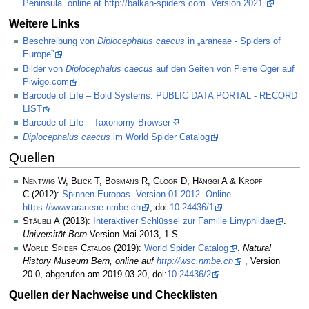
Peninsula. online at http://balkan-spiders.com. Version 2021.
.
Weitere Links
Beschreibung von
Diplocephalus caecus
in „araneae - Spiders of
Europe”
Bilder von
Diplocephalus caecus
auf den Seiten von Pierre Oger auf
Piwigo.com
Barcode of Life – Bold Systems: PUBLIC DATA PORTAL - RECORD
LIST
Barcode of Life – Taxonomy Browser
Diplocephalus caecus
im World Spider Catalog
Quellen
Nentwig W, Blick T, Bosmans R, Gloor D, Hänggi A & Kropf
C
(2012):
Spinnen Europas. Version 01.2012. Online
https://www.araneae.nmbe.ch
, doi:
10.24436/1
.
Stäubli A
(2013):
Interaktiver Schlüssel zur Familie Linyphiidae
.
Universität Bern
Version Mai 2013, 1 S.
World Spider Catalog
(2019):
World Spider Catalog
.
Natural
History Museum Bern, online auf
http://wsc.nmbe.ch
, Version
20.0, abgerufen am 2019-03-20, doi:
10.24436/2
.
Quellen der Nachweise und Checklisten