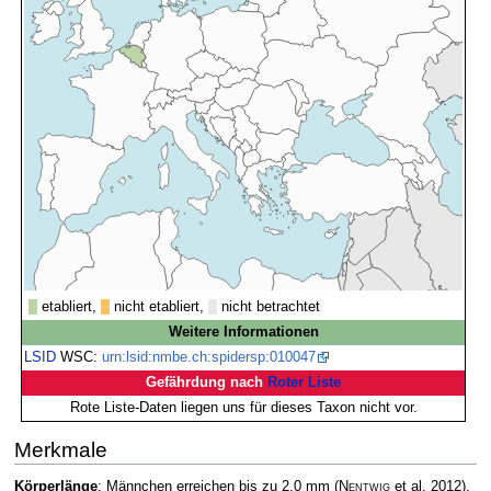
etabliert,
nicht etabliert,
nicht betrachtet
Weitere Informationen
LSID
WSC:
urn:lsid:nmbe.ch:spidersp:010047
Gefährdung nach
Roter Liste
Rote Liste-Daten liegen uns für dieses Taxon nicht vor.
Merkmale
Körperlänge
: Männchen erreichen bis zu 2,0 mm
(
Nentwig
et al. 2012)
,