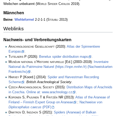
Weibchen unbekannt
(
World Spider Catalog
2019)
.
Männchen
Beine
:
Wiehleformel
2-2-1-1
(
Stäubli
2013)
Weblinks
Nachweis- und Verbreitungskarten
Arachnologische Gesellschaft
(2020):
Atlas der Spinnentiere
Europas
.
Tutelaers P
(2026):
Benelux spider distribution maps
.
Muséum national d’Histoire naturelle
[Ed.] (2003–2019):
Inventaire
National du Patrimoine Naturel (https://inpn.mnhn.fr) (Nachweiskarten
Frankreichs)
.
Harvey P
[Koord.] (2014):
Spider and Harvestman Recording
Scheme
.
British Arachnological Society
.
Czech Arachnological Society
(2015):
Distribution Maps of Arachnids
in Czechia. Online at: www.arachnology.cz
.
Koponen S, Pajunen T & Fritzén NR
(2013):
Atlas of the Araneae of
Finland – Finnish Expert Group on Araneae
.:
Nachweise von
Diplocephalus caecus
(PDF)
Dimitrov D, Indzhov S
(2021):
Spiders (Araneae) of Balkan