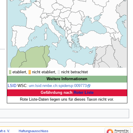
etabliert,
nicht etabliert,
nicht betrachtet
Weitere Informationen
LSID
WSC:
urn:lsid:nmbe.ch:spidersp:009773
Gefährdung nach
Roter Liste
Rote Liste-Daten liegen uns für dieses Taxon nicht vor.
t e. V.
Haftungsausschluss