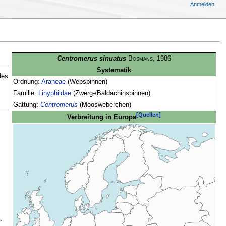
Anmelden
Centromerus sinuatus
Bosmans
, 1986
Systematik
des
Ordnung:
Araneae
(Webspinnen)
Familie:
Linyphiidae
(Zwerg-/Baldachinspinnen)
Gattung:
Centromerus
(Moosweberchen)
[Quellen]
Verbreitung in Europa
.