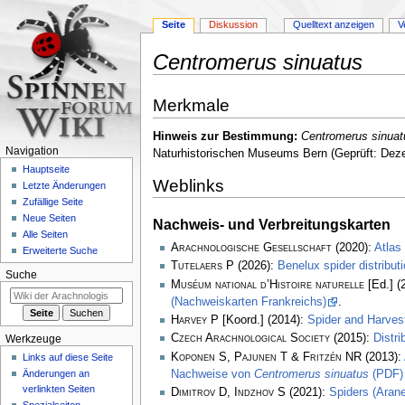
Seite
Diskussion
Quelltext anzeigen
V
Centromerus sinuatus
Zur
Zur
Merkmale
Navigation
Suche
springen
springen
Hinweis zur Bestimmung:
Centromerus sinuat
Navigation
Naturhistorischen Museums Bern (Geprüft: Dez
Hauptseite
Weblinks
Letzte Änderungen
Zufällige Seite
Neue Seiten
Nachweis- und Verbreitungskarten
Alle Seiten
Arachnologische Gesellschaft
(2020):
Atlas
Erweiterte Suche
Tutelaers P
(2026):
Benelux spider distribu
Suche
Muséum national d’Histoire naturelle
[Ed.] (
(Nachweiskarten Frankreichs)
.
Harvey P
[Koord.] (2014):
Spider and Harve
Czech Arachnological Society
(2015):
Distr
Werkzeuge
Koponen S, Pajunen T & Fritzén NR
(2013):
Links auf diese Seite
Nachweise von
Centromerus sinuatus
(PDF)
Änderungen an
verlinkten Seiten
Dimitrov D, Indzhov S
(2021):
Spiders (Arane