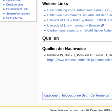
Spezialseiten
Weitere Links
Druckversion
Permanenter Link
Beschreibung von
Centromerus sinuatus
in „
Seiten­­informationen
Bilder von
Centromerus sinuatus
auf den Sei
Seite zitieren
Barcode of Life – Bold Systems: PUBLIC
Barcode of Life – Taxonomy Browser
Centromerus sinuatus
im World Spider Catal
Quellen
Quellen der Nachweise
Nentwig W, Blick T, Bosmans R, Gloor D, H
https://www.araneae.nmbe.ch (automatisch s
Kategorien
:
Infobox ohne Bild
Centromerus
Diese Seite wurde zuletzt am 26. Dezember 2019 u