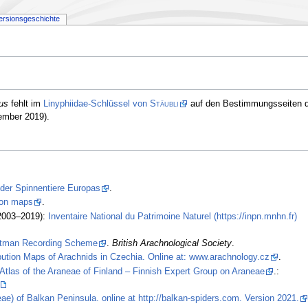
ersionsgeschichte
us
fehlt im
Linyphiidae-Schlüssel von
Stäubli
auf den Bestimmungsseiten 
ember 2019).
 der Spinnentiere Europas
.
tion maps
.
2003–2019):
Inventaire National du Patrimoine Naturel (https://inpn.mnhn.fr)
stman Recording Scheme
.
British Arachnological Society
.
ibution Maps of Arachnids in Czechia. Online at: www.arachnology.cz
.
Atlas of the Araneae of Finland – Finnish Expert Group on Araneae
.:
ae) of Balkan Peninsula. online at http://balkan-spiders.com. Version 2021.