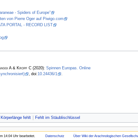
araneae - Spiders of Europe”
ten von Pierre Oger auf Piwigo.com
 DATA PORTAL - RECORD LIST
og
änggi A & Kropf C
(2020):
Spinnen Europas. Online
ynchronisiert)
, doi:
10.24436/1
.
Körperlänge fehlt
Fehlt im Stäublischlüssel
m 14:04 Uhr bearbeitet.
Datenschutz
Über Wiki der Arachnologischen Gesellschaf