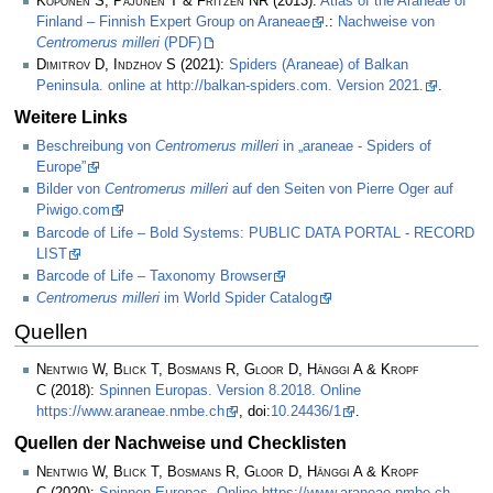
Koponen S, Pajunen T & Fritzén NR
(2013):
Atlas of the Araneae of
Finland – Finnish Expert Group on Araneae
.:
Nachweise von
Centromerus milleri
(PDF)
Dimitrov D, Indzhov S
(2021):
Spiders (Araneae) of Balkan
Peninsula. online at http://balkan-spiders.com. Version 2021.
.
Weitere Links
Beschreibung von
Centromerus milleri
in „araneae - Spiders of
Europe”
Bilder von
Centromerus milleri
auf den Seiten von Pierre Oger auf
Piwigo.com
Barcode of Life – Bold Systems: PUBLIC DATA PORTAL - RECORD
LIST
Barcode of Life – Taxonomy Browser
Centromerus milleri
im World Spider Catalog
Quellen
Nentwig W, Blick T, Bosmans R, Gloor D, Hänggi A & Kropf
C
(2018):
Spinnen Europas. Version 8.2018. Online
https://www.araneae.nmbe.ch
, doi:
10.24436/1
.
Quellen der Nachweise und Checklisten
Nentwig W, Blick T, Bosmans R, Gloor D, Hänggi A & Kropf
C
(2020):
Spinnen Europas. Online https://www.araneae.nmbe.ch