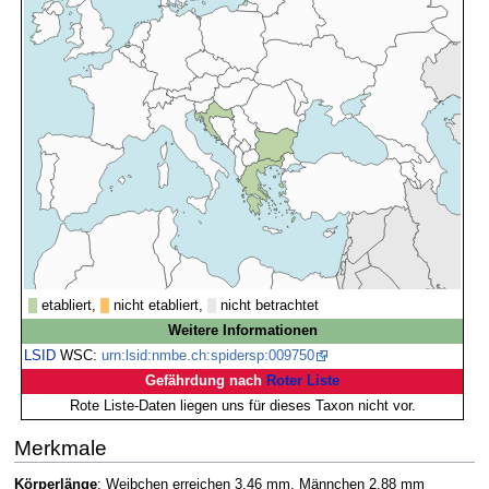
etabliert,
nicht etabliert,
nicht betrachtet
Weitere Informationen
LSID
WSC:
urn:lsid:nmbe.ch:spidersp:009750
Gefährdung nach
Roter Liste
Rote Liste-Daten liegen uns für dieses Taxon nicht vor.
Merkmale
Körperlänge
: Weibchen erreichen 3,46 mm, Männchen 2,88 mm