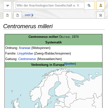
mehr
Centromerus milleri
Zur
Zur
Centromerus milleri
Deltshe
, 1974
Navigation
Suche
Systematik
springen
springen
Ordnung:
Araneae
(Webspinnen)
Familie:
Linyphiidae
(Zwerg-/Baldachinspinnen)
Gattung:
Centromerus
(Moosweberchen)
[Quellen]
Verbreitung in Europa