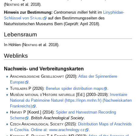
(
Nentwig
et al. 2018)
.
Hinweis zur Bestimmung:
Centromerus milleri
fehlt im
Linyphiidae-
Schlüssel von
Stäubli
auf den Bestimmungsseiten des
Naturhistorischen Museums Bern (Geprüft: April 2018).
Lebensraum
In Höhlen
(
Nentwig
et al. 2018)
.
Weblinks
Nachweis- und Verbreitungskarten
Arachnologische Gesellschaft
(2020):
Atlas der Spinnentiere
Europas
.
Tutelaers P
(2026):
Benelux spider distribution maps
.
Muséum national d’Histoire naturelle
[Ed.] (2003–2019):
Inventaire
National du Patrimoine Naturel (https://inpn.mnhn.fr) (Nachweiskarten
Frankreichs)
.
Harvey P
[Koord.] (2014):
Spider and Harvestman Recording
Scheme
.
British Arachnological Society
.
Czech Arachnological Society
(2015):
Distribution Maps of Arachnids
in Czechia. Online at: www.arachnology.cz
.