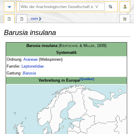
mehr
Barusia insulana
Zur
Zur
Barusia insulana
(
Kratochvíl & Miller
, 1939)
Navigation
Suche
Systematik
springen
springen
Ordnung:
Araneae
(Webspinnen)
Familie:
Leptonetidae
Gattung:
Barusia
[Quellen]
Verbreitung in Europa