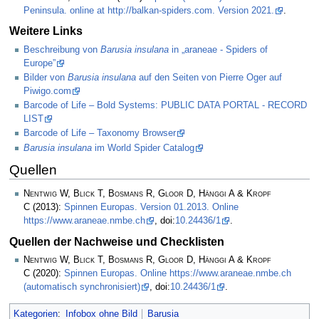
Peninsula. online at http://balkan-spiders.com. Version 2021.
.
Weitere Links
Beschreibung von
Barusia insulana
in „araneae - Spiders of
Europe”
Bilder von
Barusia insulana
auf den Seiten von Pierre Oger auf
Piwigo.com
Barcode of Life – Bold Systems: PUBLIC DATA PORTAL - RECORD
LIST
Barcode of Life – Taxonomy Browser
Barusia insulana
im World Spider Catalog
Quellen
Nentwig W, Blick T, Bosmans R, Gloor D, Hänggi A & Kropf
C
(2013):
Spinnen Europas. Version 01.2013. Online
https://www.araneae.nmbe.ch
, doi:
10.24436/1
.
Quellen der Nachweise und Checklisten
Nentwig W, Blick T, Bosmans R, Gloor D, Hänggi A & Kropf
C
(2020):
Spinnen Europas. Online https://www.araneae.nmbe.ch
(automatisch synchronisiert)
, doi:
10.24436/1
.
Kategorien
:
Infobox ohne Bild
Barusia