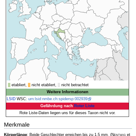
etabliert,
nicht etabliert,
nicht betrachtet
Weitere Informationen
LSID
WSC:
urn:lsid:nmbe.ch:spidersp:002939
Gefährdung nach
Roter Liste
Rote Liste-Daten liegen uns für dieses Taxon nicht vor.
Merkmale
Körperlänge
: Beide Geschlechter erreichen bis zu 1,5 mm.
(
Nentwig
et