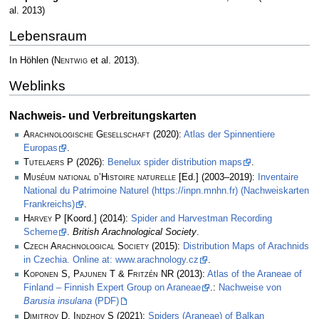
al. 2013)
Lebensraum
In Höhlen
(
Nentwig
et al. 2013)
.
Weblinks
Nachweis- und Verbreitungskarten
Arachnologische Gesellschaft
(2020):
Atlas der Spinnentiere
Europas
.
Tutelaers P
(2026):
Benelux spider distribution maps
.
Muséum national d’Histoire naturelle
[Ed.] (2003–2019):
Inventaire
National du Patrimoine Naturel (https://inpn.mnhn.fr) (Nachweiskarten
Frankreichs)
.
Harvey P
[Koord.] (2014):
Spider and Harvestman Recording
Scheme
.
British Arachnological Society
.
Czech Arachnological Society
(2015):
Distribution Maps of Arachnids
in Czechia. Online at: www.arachnology.cz
.
Koponen S, Pajunen T & Fritzén NR
(2013):
Atlas of the Araneae of
Finland – Finnish Expert Group on Araneae
.:
Nachweise von
Barusia insulana
(PDF)
Dimitrov D, Indzhov S
(2021):
Spiders (Araneae) of Balkan